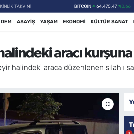
KİNLİK TAKVİMİ
DOLAR
47,5971
%0.05
EURO
55,1336
%0.18
NDEM
ASAYİŞ
YAŞAM
EKONOMİ
KÜLTÜR SANAT
STERLİN
64,2534
%0.22
GRAM ALTIN
6518.23
%0.39
halindeki aracı kurşuna 
BİST100
13.703
%0
BITCOIN
64.475,47
%0.66
yir halindeki araca düzenlenen silahlı sa
Y
T
1