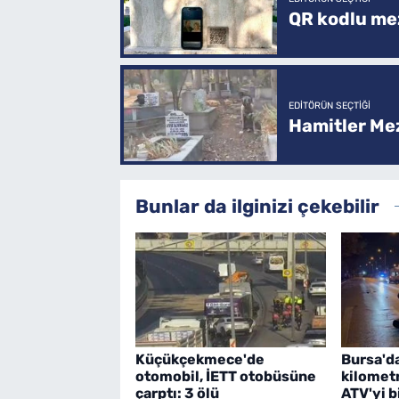
QR kodlu mez
EDITÖRÜN SEÇTIĞI
Hamitler Me
Bunlar da ilginizi çekebilir
Küçükçekmece'de
Bursa'd
otomobil, İETT otobüsüne
kilometr
çarptı: 3 ölü
ATV'yi bi