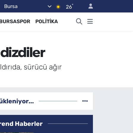
°
Bursa
26
BURSASPOR
POLİTİKA
dizdiler
ldırıda, sürücü ağır
ükleniyor...
rend Haberler