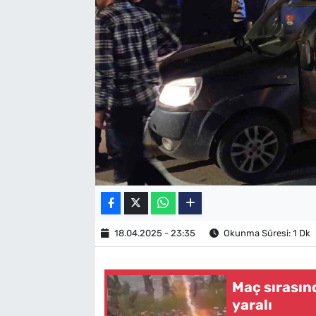
SAĞLIK
TV REHBERİ
18.04.2025 - 23:35
Okunma Süresi: 1 Dk
Maç sırasınd
yaralı