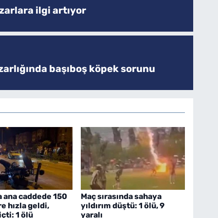
arlara ilgi artıyor
zarlığında başıboş köpek sorunu
a ana caddede 150
Maç sırasında sahaya
e hızla geldi,
yıldırım düştü: 1 ölü, 9
çti: 1 ölü
yaralı