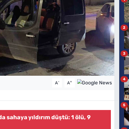
2
3
4
-
+
A
A
5
a sahaya yıldırım düştü: 1 ölü, 9