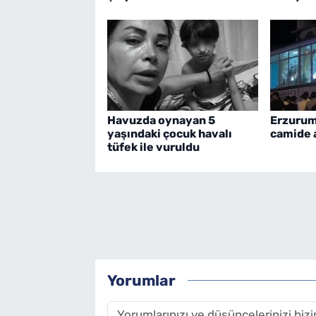
Havuzda oynayan 5
Erzurum'
yaşındaki çocuk havalı
camide a
tüfek ile vuruldu
Yorumlar