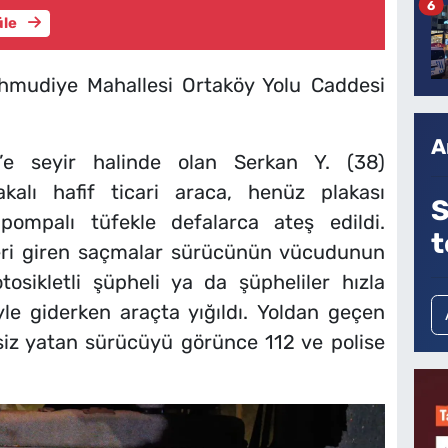
6
üle
ahmudiye Mahallesi Ortaköy Yolu Caddesi
A
l’e seyir halinde olan Serkan Y. (38)
alı hafif ticari araca, henüz plakası
S
pompalı tüfekle defalarca ateş edildi.
t
eri giren saçmalar sürücünün vücudunun
otosikletli şüpheli ya da şüpheliler hızla
le giderken araçta yığıldı. Yoldan geçen
siz yatan sürücüyü görünce 112 ve polise