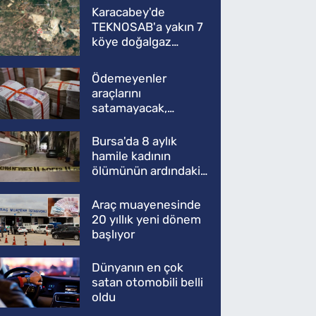
Karacabey'de
TEKNOSAB'a yakın 7
köye doğalgaz
müjdesi
Ödemeyenler
araçlarını
satamayacak,
kullanamayacak
Bursa'da 8 aylık
hamile kadının
ölümünün ardındaki
şok gerçek
Araç muayenesinde
20 yıllık yeni dönem
başlıyor
Dünyanın en çok
satan otomobili belli
oldu