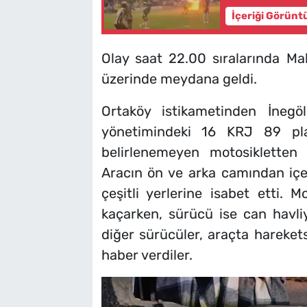
İçeriği Görünt
Olay saat 22.00 sıralarında M
üzerinde meydana geldi.
Ortaköy istikametinden İnegö
yönetimindeki 16 KRJ 89 plak
belirlenemeyen motosikletten 
Aracın ön ve arka camından iç
çeşitli yerlerine isabet etti. M
kaçarken, sürücü ise can havliy
diğer sürücüler, araçta hareket
haber verdiler.