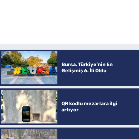
Bursa, Türkiye’nin En
Gelişmiş 6. İli Oldu
QR kodlu mezarlara ilgi
artıyor