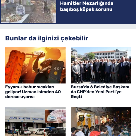
Hamitler Mezarlığında
başıboş köpek sorunu
Bunlar da ilginizi çekebilir
Eyyam-ı bahur sıcakları
Bursa'da 6 Belediye Başkanı
geliyor! Uzman isimden 40
da CHP'den Yeni Parti'ye
derece uyarısı
Geçti