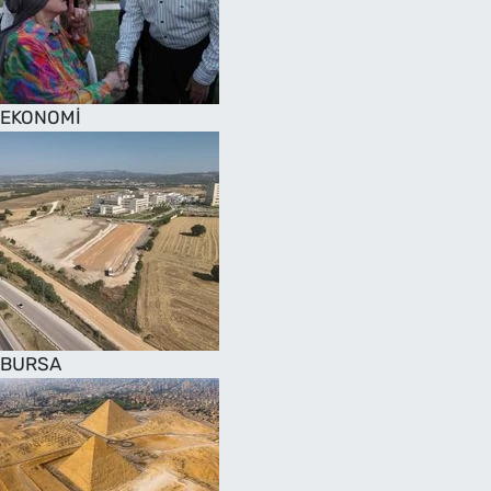
SAĞLIK
TV REHBERİ
EKONOMİ
BURSA