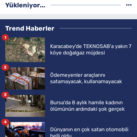
Yükleniyor...
Trend Haberler
1
Karacabey'de TEKNOSAB'a yakın 7
köye doğalgaz müjdesi
2
Ödemeyenler araçlarını
satamayacak, kullanamayacak
3
Bursa'da 8 aylık hamile kadının
ölümünün ardındaki şok gerçek
4
Dünyanın en çok satan otomobili
belli oldu