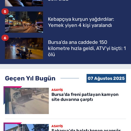
5
Kebapçıya kurşun yağdırdılar:
Yemek yiyen 4 kişi yaralandı
6
Bursa'da ana caddede 150
kilometre hızla geldi, ATV'yi biçti: 1
ölü
Geçen Yıl Bugün
07 Ağustos 2025
ASAYİŞ
Bursa’da freni patlayan kamyon
site duvarına çarptı
ASAYİŞ
Sakarya'da halatı kopan asansör