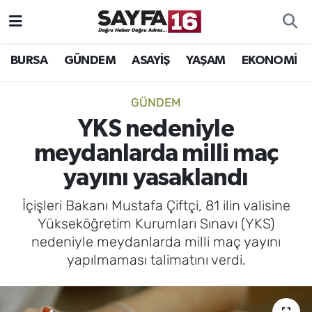
ÖZEL HABER
Hava Durumu
BURSA
GÜNDEM
ASAYİŞ
YAŞAM
EKONOMİ
İNCELEME
Trafik Durumu
GÜNDEM
MAGAZİN
TFF 2.Lig Beyaz Grup Puan Durumu ve Fikstür
YKS nedeniyle
meydanlarda milli maç
BİLİM
Tüm Manşetler
yayını yasaklandı
DÜNYA
Son Dakika Haberleri
İçişleri Bakanı Mustafa Çiftçi, 81 ilin valisine
Yükseköğretim Kurumları Sınavı (YKS)
TEKNOLOJİ
Haber Arşivi
nedeniyle meydanlarda milli maç yayını
yapılmaması talimatını verdi.
SPOR
EĞİTİM