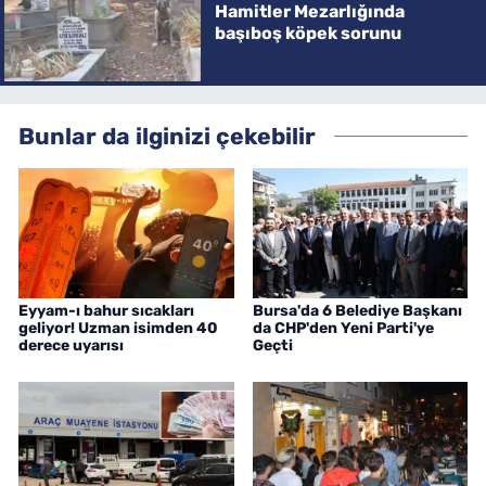
Hamitler Mezarlığında
başıboş köpek sorunu
Bunlar da ilginizi çekebilir
Eyyam-ı bahur sıcakları
Bursa'da 6 Belediye Başkanı
geliyor! Uzman isimden 40
da CHP'den Yeni Parti'ye
derece uyarısı
Geçti