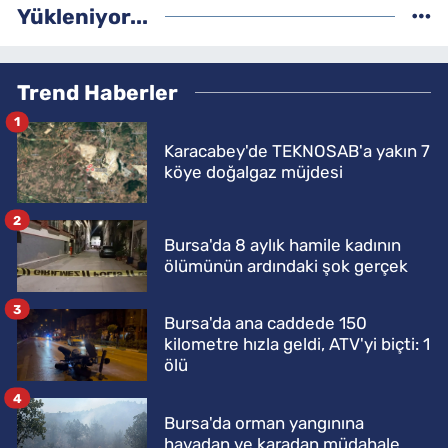
Yükleniyor...
Trend Haberler
1
Karacabey'de TEKNOSAB'a yakın 7
köye doğalgaz müjdesi
2
Bursa'da 8 aylık hamile kadının
ölümünün ardındaki şok gerçek
3
Bursa'da ana caddede 150
kilometre hızla geldi, ATV'yi biçti: 1
ölü
4
Bursa'da orman yangınına
havadan ve karadan müdahale