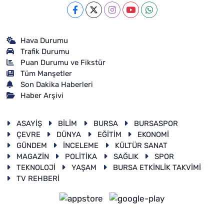
Hava Durumu
Trafik Durumu
Puan Durumu ve Fikstür
Tüm Manşetler
Son Dakika Haberleri
Haber Arşivi
ASAYİŞ
BİLİM
BURSA
BURSASPOR
ÇEVRE
DÜNYA
EĞİTİM
EKONOMİ
GÜNDEM
İNCELEME
KÜLTÜR SANAT
MAGAZİN
POLİTİKA
SAĞLIK
SPOR
TEKNOLOJİ
YAŞAM
BURSA ETKİNLİK TAKVİMİ
TV REHBERİ