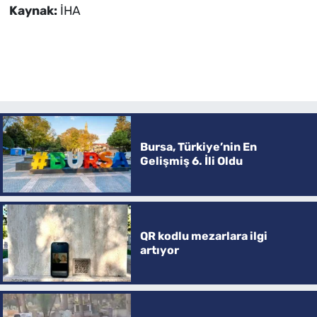
Kaynak:
İHA
Bursa, Türkiye’nin En
Gelişmiş 6. İli Oldu
QR kodlu mezarlara ilgi
artıyor