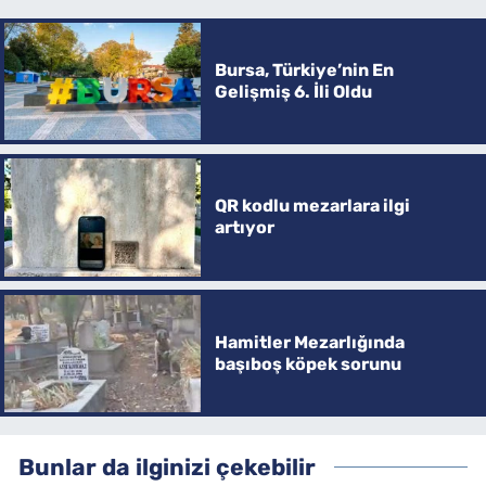
Bursa, Türkiye’nin En
Gelişmiş 6. İli Oldu
QR kodlu mezarlara ilgi
artıyor
Hamitler Mezarlığında
başıboş köpek sorunu
Bunlar da ilginizi çekebilir