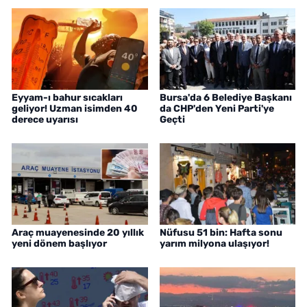
Eyyam-ı bahur sıcakları
Bursa'da 6 Belediye Başkanı
geliyor! Uzman isimden 40
da CHP'den Yeni Parti'ye
derece uyarısı
Geçti
Araç muayenesinde 20 yıllık
Nüfusu 51 bin: Hafta sonu
yeni dönem başlıyor
yarım milyona ulaşıyor!