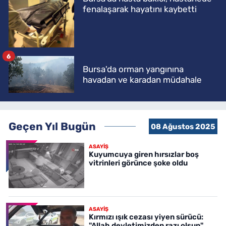
fenalaşarak hayatını kaybetti
6
Bursa'da orman yangınına
havadan ve karadan müdahale
Geçen Yıl Bugün
08 Ağustos 2025
ASAYİŞ
Kuyumcuya giren hırsızlar boş
vitrinleri görünce şoke oldu
ASAYİŞ
Kırmızı ışık cezası yiyen sürücü:
"Allah devletimizden razı olsun"