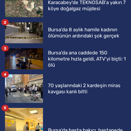
Karacabey'de TEKNOSAB'a yakın 7
köye doğalgaz müjdesi
2
Bursa'da 8 aylık hamile kadının
ölümünün ardındaki şok gerçek
3
Bursa'da ana caddede 150
kilometre hızla geldi, ATV'yi biçti: 1
ölü
4
70 yaşlarındaki 2 kardeşin miras
kavgası kanlı bitti
5
Bursa'da hasta bakıcı, hastanede