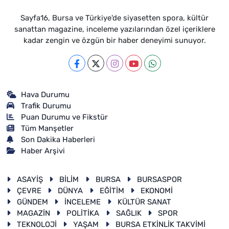
Sayfa16, Bursa ve Türkiye'de siyasetten spora, kültür
sanattan magazine, inceleme yazılarından özel içeriklere
kadar zengin ve özgün bir haber deneyimi sunuyor.
Hava Durumu
Trafik Durumu
Puan Durumu ve Fikstür
Tüm Manşetler
Son Dakika Haberleri
Haber Arşivi
ASAYİŞ
BİLİM
BURSA
BURSASPOR
ÇEVRE
DÜNYA
EĞİTİM
EKONOMİ
GÜNDEM
İNCELEME
KÜLTÜR SANAT
MAGAZİN
POLİTİKA
SAĞLIK
SPOR
TEKNOLOJİ
YAŞAM
BURSA ETKİNLİK TAKVİMİ