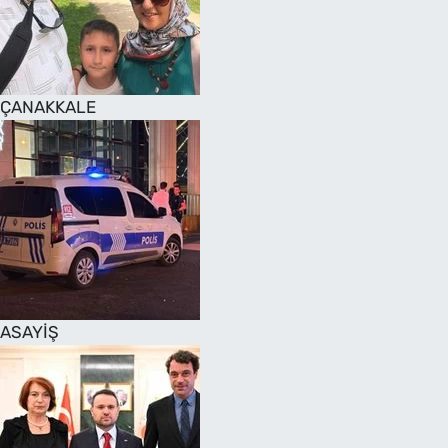
SAĞLIK
TV REHBERİ
ÇANAKKALE
ASAYİŞ