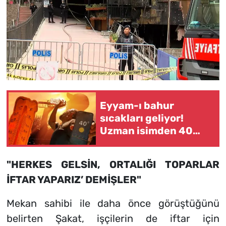
Eyyam-ı bahur
sıcakları geliyor!
Uzman isimden 40
derece uyarısı
"HERKES GELSİN, ORTALIĞI TOPARLAR
İFTAR YAPARIZ’ DEMİŞLER"
Mekan sahibi ile daha önce görüştüğünü
belirten Şakat, işçilerin de iftar için