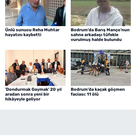
Ünlü sunucu Reha Muhtar
Bodrum'da Barış Manço'nun
hayatını kaybetti
sahne arkadaşı tüfekle
vurulmuş halde bulundu
'Dondurmak Gaymak' 20 yıl
Bodrum'da kaçak göçmen
aradan sonra yeni bir
faciası: 11 ölü
hikâyeyle geliyor