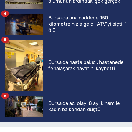
ölümünün ardındaki şok gerçek
4
Bursa'da ana caddede 150
kilometre hızla geldi, ATV'yi biçti: 1
ölü
5
Bursa'da hasta bakıcı, hastanede
fenalaşarak hayatını kaybetti
6
Bursa'da acı olay! 8 aylık hamile
kadın balkondan düştü