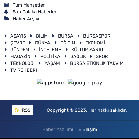
Tüm Manşetler
Son Dakika Haberleri
Haber Arşivi
ASAYİŞ
BİLİM
BURSA
BURSASPOR
ÇEVRE
DÜNYA
EĞİTİM
EKONOMİ
GÜNDEM
İNCELEME
KÜLTÜR SANAT
MAGAZİN
POLİTİKA
SAĞLIK
SPOR
TEKNOLOJİ
YAŞAM
BURSA ETKİNLİK TAKVİMİ
TV REHBERİ
RSS
Copyright © 2023. Her hakkı saklıdır.
Haber Yazılımı:
TE Bilişim