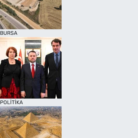
SAĞLIK
TV REHBERİ
BURSA
POLİTİKA