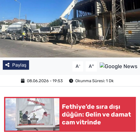
Paylaş
-
+
A
A
08.06.2026 - 19:53
Okunma Süresi: 1 Dk
Fethiye’de sıra dışı
düğün: Gelin ve damat
cam vitrinde