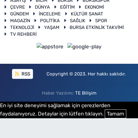
ASAYİŞ
BİLİM
BURSA
BURSASPOR
ÇEVRE
DÜNYA
EĞİTİM
EKONOMİ
GÜNDEM
İNCELEME
KÜLTÜR SANAT
MAGAZİN
POLİTİKA
SAĞLIK
SPOR
TEKNOLOJİ
YAŞAM
BURSA ETKİNLİK TAKVİMİ
TV REHBERİ
RSS
Copyright © 2023. Her hakkı saklıdır.
Haber Yazılımı:
TE Bilişim
En iyi site deneyimi sağlamak için çerezlerden
faydalanıyoruz. Detaylar için lütfen tıklayın.
Tamam