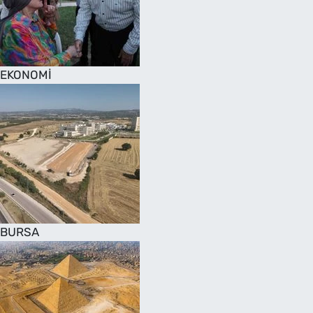
SAĞLIK
TV REHBERİ
EKONOMİ
BURSA