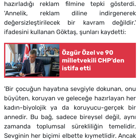
hazırladığı reklam filmine tepki gösterdi.
'Annelik, reklam diline indirgenerek
değersizleştirilecek bir kavram değildir.'
ifadesini kullanan Göktaş, şunları kaydetti:
Özgür Özel ve 90
milletvekili CHP'den
istifa etti
'Bir çocuğun hayatına sevgiyle dokunan, onu
büyüten, koruyan ve geleceğe hazırlayan her
kadın-biyolojik ya da koruyucu-gerçek bir
annedir. Bu bağ, sadece bireysel değil, aynı
zamanda toplumsal sürekliliğin temelidir.
Sevginin her biçimi elbette kıymetlidir. Ancak