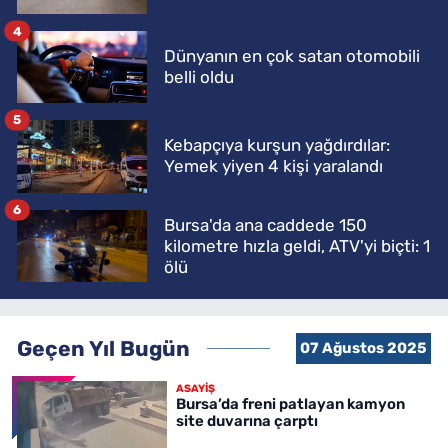
4
Dünyanın en çok satan otomobili
belli oldu
5
Kebapçıya kurşun yağdırdılar:
Yemek yiyen 4 kişi yaralandı
6
Bursa'da ana caddede 150
kilometre hızla geldi, ATV'yi biçti: 1
ölü
Geçen Yıl Bugün
07 Ağustos 2025
ASAYİŞ
Bursa’da freni patlayan kamyon
site duvarına çarptı