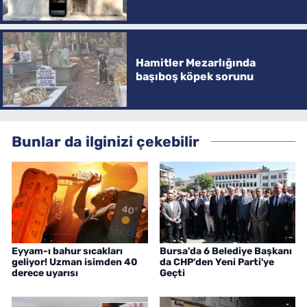
Hamitler Mezarlığında
başıboş köpek sorunu
Bunlar da ilginizi çekebilir
Eyyam-ı bahur sıcakları
Bursa'da 6 Belediye Başkanı
geliyor! Uzman isimden 40
da CHP'den Yeni Parti'ye
derece uyarısı
Geçti