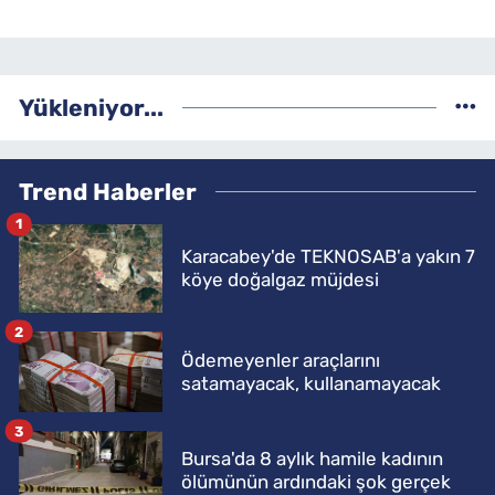
Yükleniyor...
Trend Haberler
1
Karacabey'de TEKNOSAB'a yakın 7
köye doğalgaz müjdesi
2
Ödemeyenler araçlarını
satamayacak, kullanamayacak
3
Bursa'da 8 aylık hamile kadının
ölümünün ardındaki şok gerçek