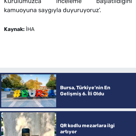
Kurulumuzca inceleme başlatıldığını
kamuoyuna saygıyla duyuruyoruz'.
Kaynak:
İHA
Bursa, Türkiye’nin En
Gelişmiş 6. İli Oldu
QR kodlu mezarlara ilgi
artıyor