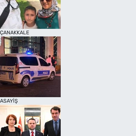
SAĞLIK
TV REHBERİ
ÇANAKKALE
ASAYİŞ