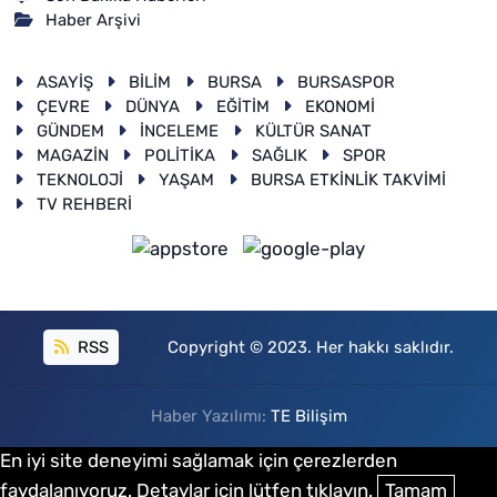
Haber Arşivi
ASAYİŞ
BİLİM
BURSA
BURSASPOR
ÇEVRE
DÜNYA
EĞİTİM
EKONOMİ
GÜNDEM
İNCELEME
KÜLTÜR SANAT
MAGAZİN
POLİTİKA
SAĞLIK
SPOR
TEKNOLOJİ
YAŞAM
BURSA ETKİNLİK TAKVİMİ
TV REHBERİ
RSS
Copyright © 2023. Her hakkı saklıdır.
Haber Yazılımı:
TE Bilişim
En iyi site deneyimi sağlamak için çerezlerden
faydalanıyoruz. Detaylar için lütfen tıklayın.
Tamam