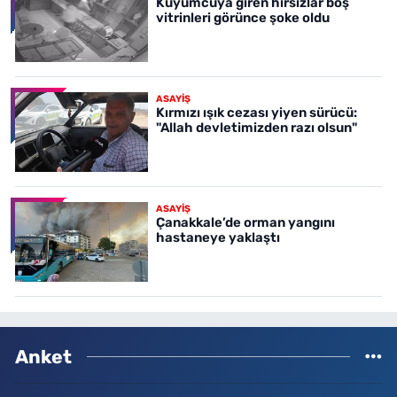
Kuyumcuya giren hırsızlar boş
vitrinleri görünce şoke oldu
ASAYİŞ
Kırmızı ışık cezası yiyen sürücü:
"Allah devletimizden razı olsun"
ASAYİŞ
Çanakkale’de orman yangını
hastaneye yaklaştı
Anket