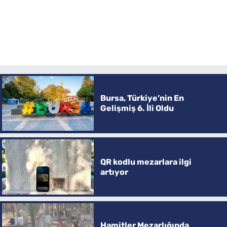
Bursa, Türkiye’nin En
Gelişmiş 6. İli Oldu
QR kodlu mezarlara ilgi
artıyor
Hamitler Mezarlığında