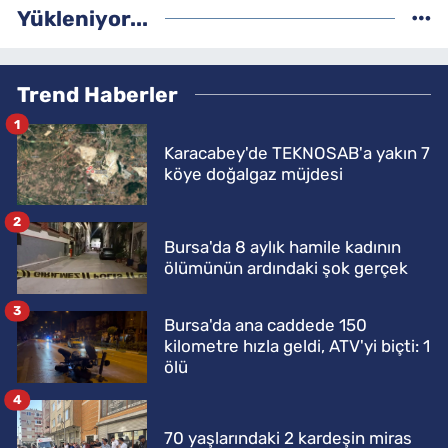
Yükleniyor...
Trend Haberler
1
Karacabey'de TEKNOSAB'a yakın 7
köye doğalgaz müjdesi
2
Bursa'da 8 aylık hamile kadının
ölümünün ardındaki şok gerçek
3
Bursa'da ana caddede 150
kilometre hızla geldi, ATV'yi biçti: 1
ölü
4
70 yaşlarındaki 2 kardeşin miras