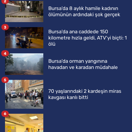
2
Bursa'da 8 aylık hamile kadının
ölümünün ardındaki şok gerçek
3
Bursa'da ana caddede 150
kilometre hızla geldi, ATV'yi biçti: 1
ölü
4
Bursa'da orman yangınına
havadan ve karadan müdahale
5
70 yaşlarındaki 2 kardeşin miras
kavgası kanlı bitti
6