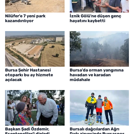
Nilüfer'e 7 yeni park
İznik Gölü'ne düşen genç
kazandırılıyor
hayatını kaybetti
Bursa Şehir Hastanesi
Bursa'da orman yangınına
otoparkı bu ay hizmete
havadan ve karadan
açılacak
müdahale
Başkan Şadi Özdemir,
Bursalı dağcılardan Ağrı
Esentepeliler'i dinledi
Dağı zirvesinde Bursaspor