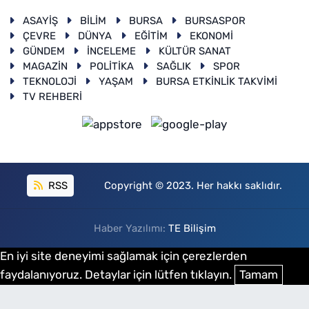
ASAYİŞ
BİLİM
BURSA
BURSASPOR
ÇEVRE
DÜNYA
EĞİTİM
EKONOMİ
GÜNDEM
İNCELEME
KÜLTÜR SANAT
MAGAZİN
POLİTİKA
SAĞLIK
SPOR
TEKNOLOJİ
YAŞAM
BURSA ETKİNLİK TAKVİMİ
TV REHBERİ
RSS
Copyright © 2023. Her hakkı saklıdır.
Haber Yazılımı:
TE Bilişim
En iyi site deneyimi sağlamak için çerezlerden
faydalanıyoruz. Detaylar için lütfen tıklayın.
Tamam