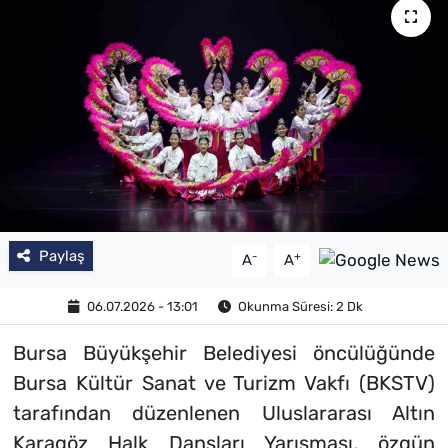
SAĞLIK
TV REHBERİ
Paylaş
-
+
A
A
06.07.2026 - 13:01
Okunma Süresi: 2 Dk
Bursa Büyükşehir Belediyesi öncülüğünde
Bursa Kültür Sanat ve Turizm Vakfı (BKSTV)
tarafından düzenlenen Uluslararası Altın
Karagöz Halk Dansları Yarışması, özgün