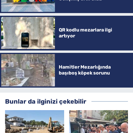
QR kodlu mezarlara ilgi
artıyor
Hamitler Mezarlığında
başıboş köpek sorunu
Bunlar da ilginizi çekebilir