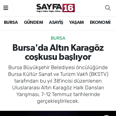
ÖZEL HABER
Hava Durumu
BURSA
GÜNDEM
ASAYİŞ
YAŞAM
EKONOMİ
İNCELEME
Trafik Durumu
BURSA
MAGAZİN
TFF 2.Lig Beyaz Grup Puan Durumu ve Fikstür
Bursa'da Altın Karagöz
coşkusu başlıyor
BİLİM
Tüm Manşetler
Bursa Büyükşehir Belediyesi öncülüğünde
DÜNYA
Son Dakika Haberleri
Bursa Kültür Sanat ve Turizm Vakfı (BKSTV)
tarafından bu yıl 38'incisi düzenlenen
TEKNOLOJİ
Haber Arşivi
Uluslararası Altın Karagöz Halk Dansları
Yarışması, 7-12 Temmuz tarihlerinde
SPOR
gerçekleştirilecek.
EĞİTİM