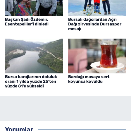
Başkan Şadi Özdemir,
Bursalı dağcılardan Ağrı
Esentepeliler'i dinledi
Dağı zirvesinde Bursaspor
mesajı
Bursa barajlarının doluluk
Bardağı masaya sert
oranı 1 yılda yüzde 25'ten
koyunca kovuldu
yüzde 81'e yükseldi
Yorumlar