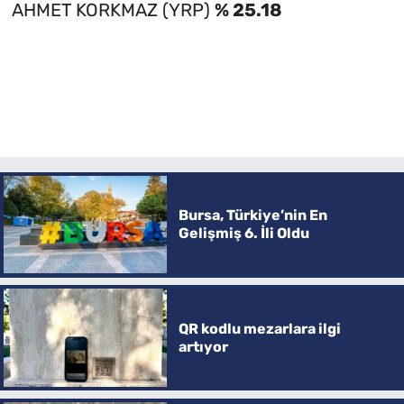
AHMET KORKMAZ (YRP)
% 25.18
Bursa, Türkiye’nin En
Gelişmiş 6. İli Oldu
QR kodlu mezarlara ilgi
artıyor