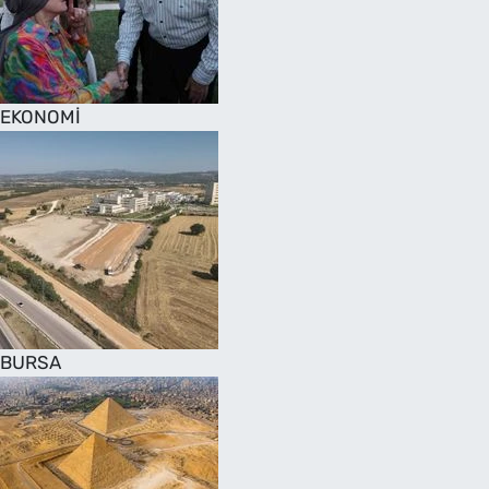
SAĞLIK
TV REHBERİ
EKONOMİ
BURSA