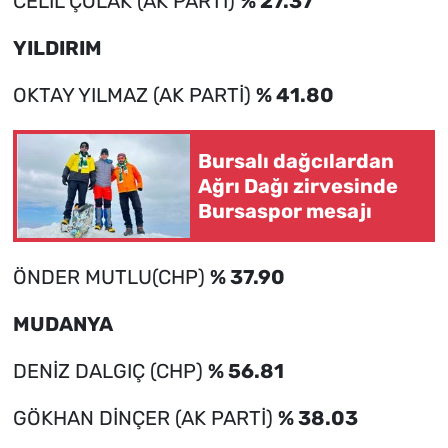
CELİL ÇOLAK (AK PARTİ)
% 27.37
YILDIRIM
OKTAY YILMAZ (AK PARTİ)
% 41.80
Bursalı dağcılardan
Ağrı Dağı zirvesinde
Bursaspor mesajı
ÖNDER MUTLU(CHP)
% 37.90
MUDANYA
DENİZ DALGIÇ (CHP)
% 56.81
GÖKHAN DİNÇER (AK PARTİ)
% 38.03