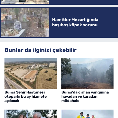
Hamitler Mezarlığında
başıboş köpek sorunu
Bunlar da ilginizi çekebilir
Bursa Şehir Hastanesi
Bursa'da orman yangınına
otoparkı bu ay hizmete
havadan ve karadan
açılacak
müdahale