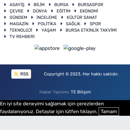
ASAYİŞ
BİLİM
BURSA
BURSASPOR
ÇEVRE
DÜNYA
EĞİTİM
EKONOMİ
GÜNDEM
İNCELEME
KÜLTÜR SANAT
MAGAZİN
POLİTİKA
SAĞLIK
SPOR
TEKNOLOJİ
YAŞAM
BURSA ETKİNLİK TAKVİMİ
TV REHBERİ
RSS
Copyright © 2023. Her hakkı saklıdır.
Haber Yazılımı:
TE Bilişim
En iyi site deneyimi sağlamak için çerezlerden
faydalanıyoruz. Detaylar için lütfen tıklayın.
Tamam