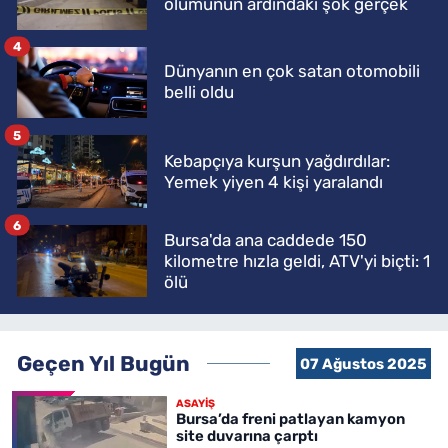
ölümünün ardındaki şok gerçek
4
Dünyanın en çok satan otomobili
belli oldu
5
Kebapçıya kurşun yağdırdılar:
Yemek yiyen 4 kişi yaralandı
6
Bursa'da ana caddede 150
kilometre hızla geldi, ATV'yi biçti: 1
ölü
Geçen Yıl Bugün
07 Ağustos 2025
ASAYİŞ
Bursa’da freni patlayan kamyon
site duvarına çarptı