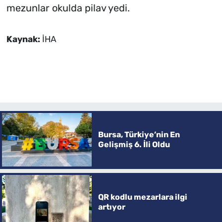
mezunlar okulda pilav yedi.
Kaynak:
İHA
Bursa, Türkiye’nin En
Gelişmiş 6. İli Oldu
QR kodlu mezarlara ilgi
artıyor