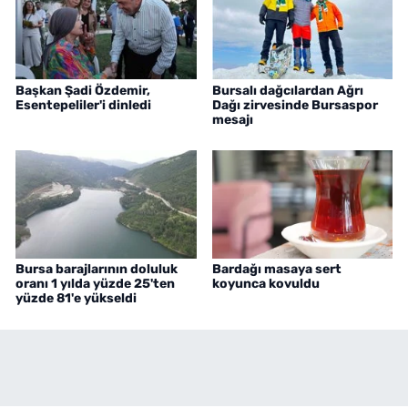
Başkan Şadi Özdemir,
Bursalı dağcılardan Ağrı
Esentepeliler'i dinledi
Dağı zirvesinde Bursaspor
mesajı
Bursa barajlarının doluluk
Bardağı masaya sert
oranı 1 yılda yüzde 25'ten
koyunca kovuldu
yüzde 81'e yükseldi