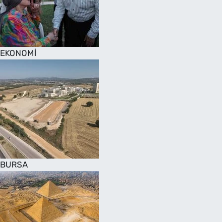
SAĞLIK
TV REHBERİ
EKONOMİ
BURSA