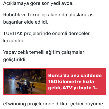
Açıklamaya göre son yedi ayda;
Robotik ve teknoloji alanında uluslararası
başarılar elde edildi.
TÜBİTAK projelerinde önemli dereceler
kazanıldı.
Yapay zekâ temelli eğitim çalışmaları
geliştirildi.
Bursa'da ana caddede
150 kilometre hızla
geldi, ATV'yi biçti: 1
ölü
eTwinning projelerinde dikkat çekici büyüme