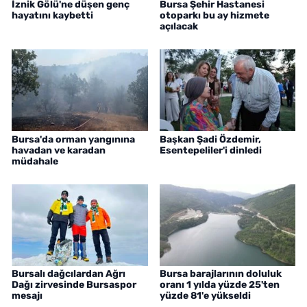
İznik Gölü'ne düşen genç
Bursa Şehir Hastanesi
hayatını kaybetti
otoparkı bu ay hizmete
açılacak
Bursa'da orman yangınına
Başkan Şadi Özdemir,
havadan ve karadan
Esentepeliler'i dinledi
müdahale
Bursalı dağcılardan Ağrı
Bursa barajlarının doluluk
Dağı zirvesinde Bursaspor
oranı 1 yılda yüzde 25'ten
mesajı
yüzde 81'e yükseldi