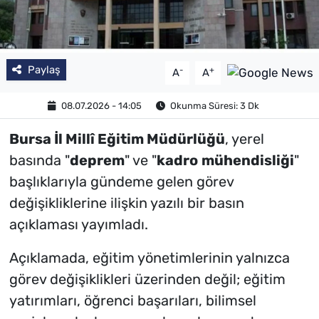
Paylaş
-
+
A
A
08.07.2026 - 14:05
Okunma Süresi: 3 Dk
Bursa İl Millî Eğitim Müdürlüğü
, yerel
basında "
deprem
" ve "
kadro
mühendisliği
"
başlıklarıyla gündeme gelen görev
değişikliklerine ilişkin yazılı bir basın
açıklaması yayımladı.
Açıklamada, eğitim yönetimlerinin yalnızca
görev değişiklikleri üzerinden değil; eğitim
yatırımları, öğrenci başarıları, bilimsel