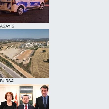
SAĞLIK
TV REHBERİ
ASAYİŞ
BURSA