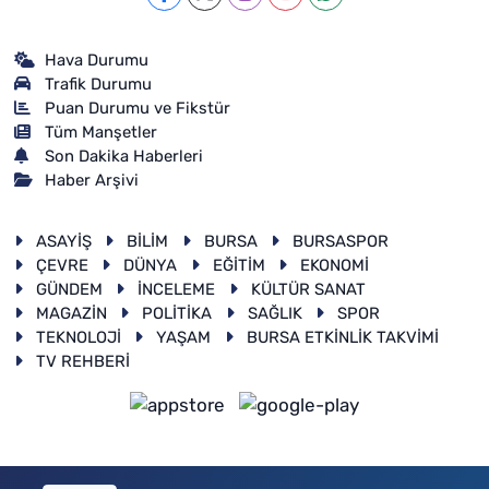
Hava Durumu
Trafik Durumu
Puan Durumu ve Fikstür
Tüm Manşetler
Son Dakika Haberleri
Haber Arşivi
ASAYİŞ
BİLİM
BURSA
BURSASPOR
ÇEVRE
DÜNYA
EĞİTİM
EKONOMİ
GÜNDEM
İNCELEME
KÜLTÜR SANAT
MAGAZİN
POLİTİKA
SAĞLIK
SPOR
TEKNOLOJİ
YAŞAM
BURSA ETKİNLİK TAKVİMİ
TV REHBERİ