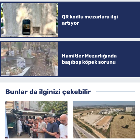
QR kodlu mezarlara ilgi
artıyor
Hamitler Mezarlığında
başıboş köpek sorunu
Bunlar da ilginizi çekebilir