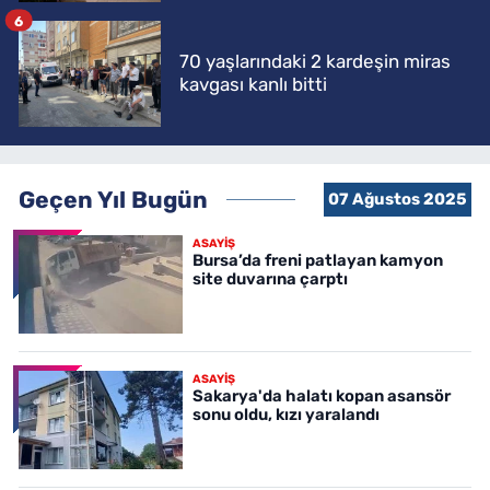
6
70 yaşlarındaki 2 kardeşin miras
kavgası kanlı bitti
Geçen Yıl Bugün
07 Ağustos 2025
ASAYİŞ
Bursa’da freni patlayan kamyon
site duvarına çarptı
ASAYİŞ
Sakarya'da halatı kopan asansör
sonu oldu, kızı yaralandı