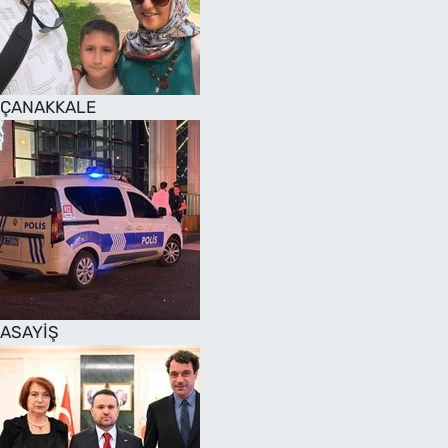
SAĞLIK
TV REHBERİ
ÇANAKKALE
ASAYİŞ