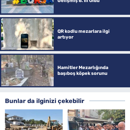
Gelişmiş 6. İli Oldu
QR kodlu mezarlara ilgi
artıyor
Hamitler Mezarlığında
başıboş köpek sorunu
Bunlar da ilginizi çekebilir