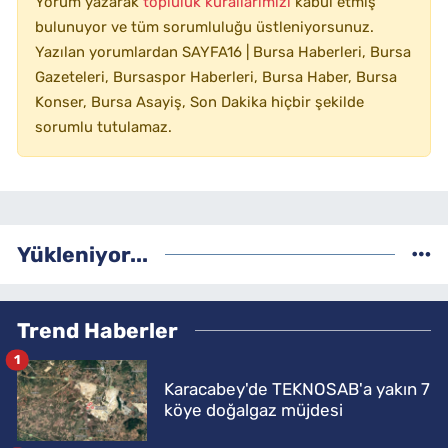
Yorum yazarak
topluluk kurallarımızı
kabul etmiş
bulunuyor ve tüm sorumluluğu üstleniyorsunuz.
Yazılan yorumlardan SAYFA16 | Bursa Haberleri, Bursa
Gazeteleri, Bursaspor Haberleri, Bursa Haber, Bursa
Konser, Bursa Asayiş, Son Dakika hiçbir şekilde
sorumlu tutulamaz.
Yükleniyor...
Trend Haberler
1
Karacabey'de TEKNOSAB'a yakın 7
köye doğalgaz müjdesi