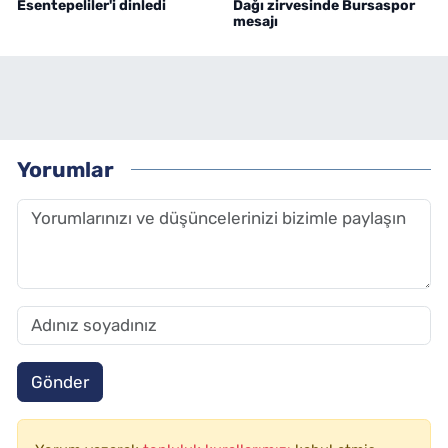
Esentepeliler'i dinledi
Dağı zirvesinde Bursaspor
mesajı
Yorumlar
Gönder