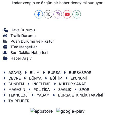
kadar zengin ve özgün bir haber deneyimi sunuyor.
Hava Durumu
Trafik Durumu
Puan Durumu ve Fikstür
Tüm Manşetler
Son Dakika Haberleri
Haber Arşivi
ASAYİŞ
BİLİM
BURSA
BURSASPOR
ÇEVRE
DÜNYA
EĞİTİM
EKONOMİ
GÜNDEM
İNCELEME
KÜLTÜR SANAT
MAGAZİN
POLİTİKA
SAĞLIK
SPOR
TEKNOLOJİ
YAŞAM
BURSA ETKİNLİK TAKVİMİ
TV REHBERİ