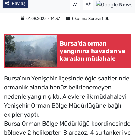
Paylaş
-
+
A
A
01.08.2025 - 14:37
Okunma Süresi: 1 Dk
Bursa'da orman
yangınına havadan ve
karadan müdahale
Bursa’nın Yenişehir ilçesinde öğle saatlerinde
ormanlık alanda henüz belirlenemeyen
nedenle yangın çıktı. Alevlere ilk müdahaleyi
Yenişehir Orman Bölge Müdürlüğüne bağlı
ekipler yaptı.
Bursa Orman Bölge Müdürlüğü koordinesinde
bölgeye 2 helikopter, 8 arazöz, 4 su tankeri ve