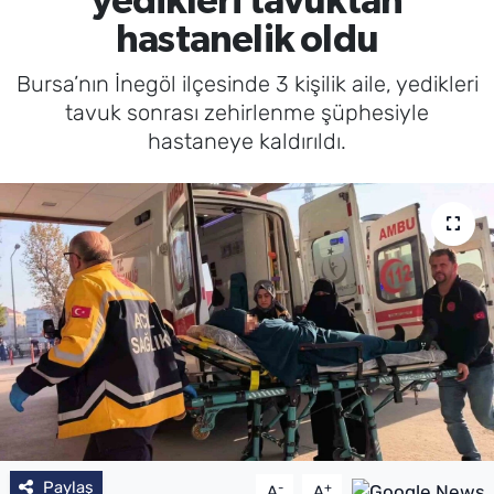
yedikleri tavuktan
hastanelik oldu
Bursa’nın İnegöl ilçesinde 3 kişilik aile, yedikleri
tavuk sonrası zehirlenme şüphesiyle
hastaneye kaldırıldı.
Paylaş
-
+
A
A