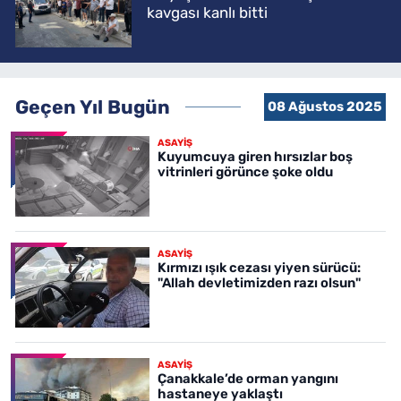
kavgası kanlı bitti
Geçen Yıl Bugün
08 Ağustos 2025
ASAYİŞ
Kuyumcuya giren hırsızlar boş
vitrinleri görünce şoke oldu
ASAYİŞ
Kırmızı ışık cezası yiyen sürücü:
"Allah devletimizden razı olsun"
ASAYİŞ
Çanakkale’de orman yangını
hastaneye yaklaştı