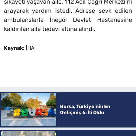
şikayeti yaşayan aile, 112 Acil Çağrı Merkezi’ni
arayarak yardım istedi. Adrese sevk edilen
ambulanslarla İnegöl Devlet Hastanesine
kaldırılan aile tedavi altına alındı.
Kaynak:
İHA
Bursa, Türkiye’nin En
Gelişmiş 6. İli Oldu