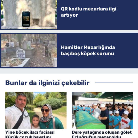
QR kodlu mezarlara ilgi
artıyor
Hamitler Mezarlığında
başıboş köpek sorunu
Bunlar da ilginizi çekebilir
Yine böcek ilacı faciası!
Dere yatağında oluşan gölet
Küçük çocuk hayatını
Ertuğrul'un mezar oldu