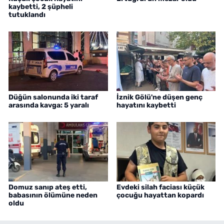
kaybetti, 2 şüpheli
tutuklandı
Düğün salonunda iki taraf
İznik Gölü'ne düşen genç
arasında kavga: 5 yaralı
hayatını kaybetti
Domuz sanıp ateş etti,
Evdeki silah faciası küçük
babasının ölümüne neden
çocuğu hayattan kopardı
oldu