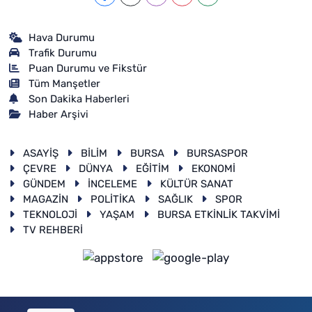
Hava Durumu
Trafik Durumu
Puan Durumu ve Fikstür
Tüm Manşetler
Son Dakika Haberleri
Haber Arşivi
ASAYİŞ
BİLİM
BURSA
BURSASPOR
ÇEVRE
DÜNYA
EĞİTİM
EKONOMİ
GÜNDEM
İNCELEME
KÜLTÜR SANAT
MAGAZİN
POLİTİKA
SAĞLIK
SPOR
TEKNOLOJİ
YAŞAM
BURSA ETKİNLİK TAKVİMİ
TV REHBERİ