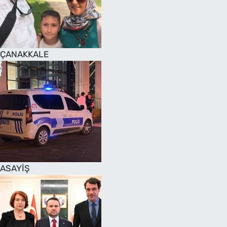
SAĞLIK
TV REHBERİ
ÇANAKKALE
ASAYİŞ