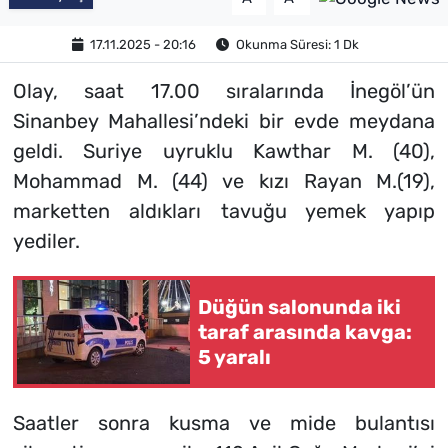
17.11.2025 - 20:16
Okunma Süresi: 1 Dk
Olay, saat 17.00 sıralarında İnegöl’ün
Sinanbey Mahallesi’ndeki bir evde meydana
geldi. Suriye uyruklu Kawthar M. (40),
Mohammad M. (44) ve kızı Rayan M.(19),
marketten aldıkları tavuğu yemek yapıp
yediler.
Düğün salonunda iki
taraf arasında kavga:
5 yaralı
Saatler sonra kusma ve mide bulantısı