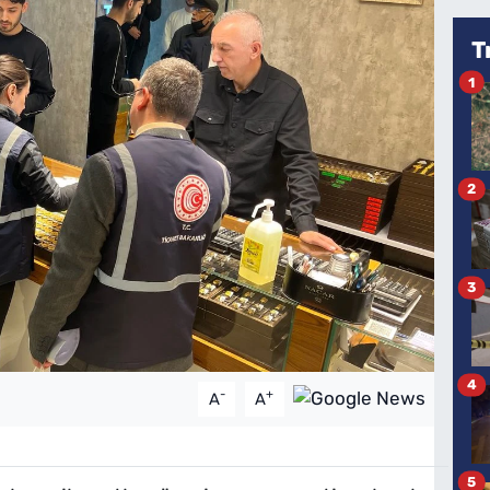
T
1
2
3
4
-
+
A
A
5