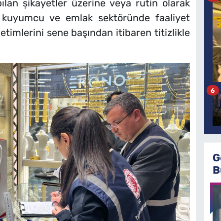
ılan şikayetler üzerine veya rutin olarak
le kuyumcu ve emlak sektöründe faaliyet
timlerini sene başından itibaren titizlikle
6
G
B