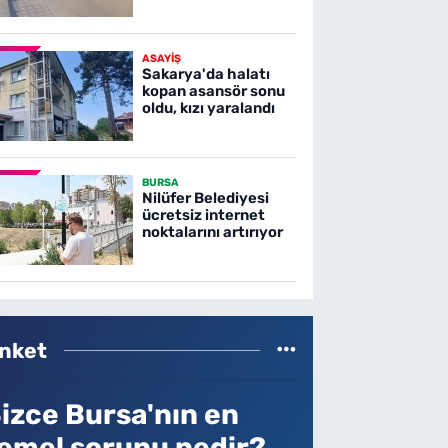
ASAYİŞ
Sakarya'da halatı
kopan asansör sonu
oldu, kızı yaralandı
BURSA
Nilüfer Belediyesi
ücretsiz internet
noktalarını artırıyor
nket
izce Bursa'nın en
emel sorunu nedir?