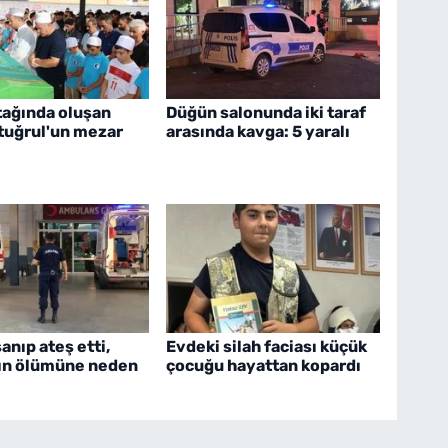
tağında oluşan
Düğün salonunda iki taraf
rtuğrul'un mezar
arasında kavga: 5 yaralı
nıp ateş etti,
Evdeki silah faciası küçük
ın ölümüne neden
çocuğu hayattan kopardı