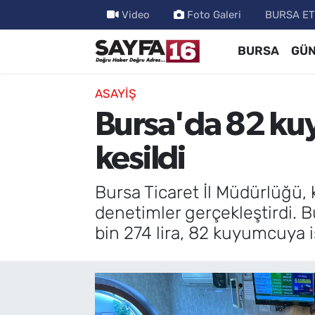
Video
Foto Galeri
BURSA ET
BURSA
GÜ
ÖZEL HABER
Hava Durumu
İNCELEME
Trafik Durumu
ASAYİŞ
Bursa'da 82 kuy
MAGAZİN
TFF 2.Lig Beyaz Grup Puan Durumu ve Fikstür
kesildi
BİLİM
Tüm Manşetler
Bursa Ticaret İl Müdürlüğü,
DÜNYA
Son Dakika Haberleri
denetimler gerçekleştirdi. 
bin 274 lira, 82 kuyumcuya i
TEKNOLOJİ
Haber Arşivi
SPOR
EĞİTİM