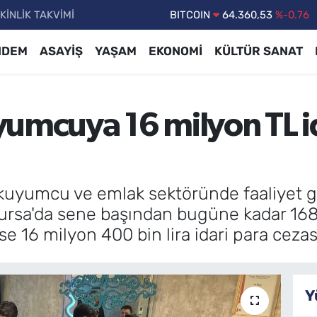
KİNLİK TAKVİMİ
DOLAR
47,7143
%0.16
EURO
55,0317
%-0.02
NDEM
ASAYİŞ
YAŞAM
EKONOMİ
KÜLTÜR SANAT
STERLİN
64,2463
%0.07
GRAM ALTIN
6574.81
%1.44
umcuya 16 milyon TL id
BİST100
13.887
%64
BITCOIN
64.360,53
%-0.76
 kuyumcu ve emlak sektöründe faaliyet g
Bursa'da sene başından bugüne kadar 168
se 16 milyon 400 bin lira idari para ceza
Y