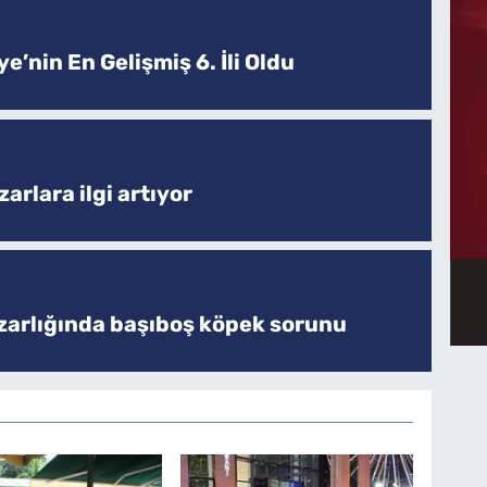
e’nin En Gelişmiş 6. İli Oldu
arlara ilgi artıyor
zarlığında başıboş köpek sorunu