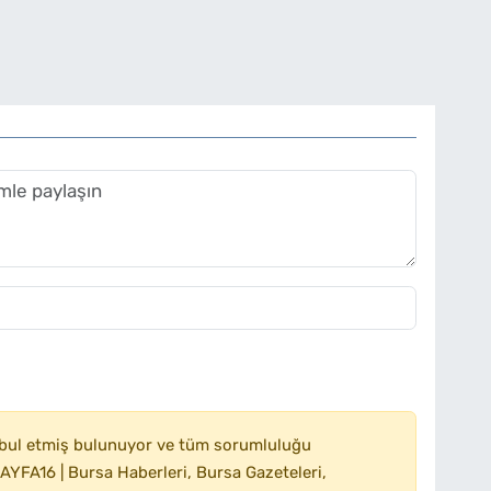
bul etmiş bulunuyor ve tüm sorumluluğu
YFA16 | Bursa Haberleri, Bursa Gazeteleri,