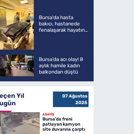
Bursa'da hasta
bakıcı, hastanede
fenalaşarak hayatını
kaybetti
Bursa'da acı olay! 8
aylık hamile kadın
balkondan düştü
eçen Yıl
07 Ağustos
ugün
2025
ASAYİŞ
Bursa’da freni
patlayan kamyon
site duvarına çarptı