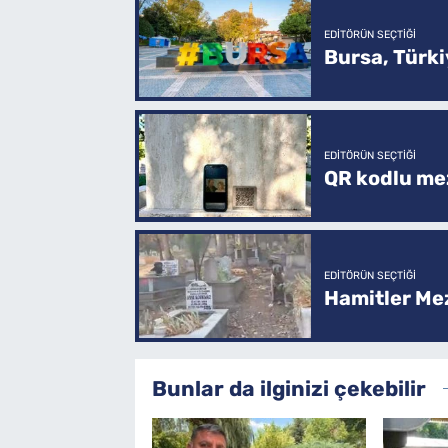
EDITÖRÜN SEÇTIĞI
Bursa, Türkiy
EDITÖRÜN SEÇTIĞI
QR kodlu mez
EDITÖRÜN SEÇTIĞI
Hamitler Me
Bunlar da ilginizi çekebilir