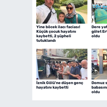
Yine böcek ilacı faciası!
Dere ya
Küçük çocuk hayatını
gölet E
kaybetti, 2 şüpheli
oldu
tutuklandı
İznik Gölü'ne düşen genç
Domuz sa
hayatını kaybetti
babasın
oldu