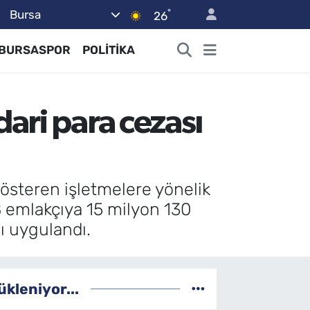
°
Bursa
26
BURSASPOR
POLİTİKA
ari para cezası
österen işletmelere yönelik
 emlakçıya 15 milyon 130
sı uygulandı.
ükleniyor...