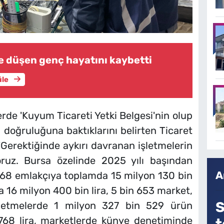
ne düşen genç hayatını kaybetti
üle
de 'Kuyum Ticareti Yetki Belgesi'nin olup
 doğruluğuna baktıklarını belirten Ticaret
 'Gerektiğinde aykırı davranan işletmelerin
yoruz. Bursa özelinde 2025 yılı başından
A
68 emlakçıya toplamda 15 milyon 130 bin
16 milyon 400 bin lira, 5 bin 653 market,
S
işletmelerde 1 milyon 327 bin 529 ürün
768 lira, marketlerde künye denetiminde
t