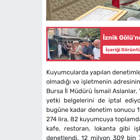
İznik Gölü'
İçeriği Görünt
Kuyumcularda yapılan denetimler
olmadığı ve işletmenin adresinin
Bursa İl Müdürü İsmail Aslanlar,
yetki belgelerini de iptal edi
bugüne kadar denetim sonucu 1
274 lira, 82 kuyumcuya toplamda 
kafe, restoran, lokanta gibi 
denetlendi. 12 milyon 309 bin 