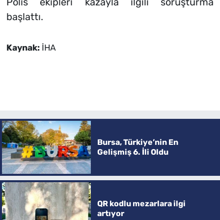
Polis ekipleri kazayla ilgili soruşturma
başlattı.
Kaynak:
İHA
Bursa, Türkiye’nin En
Gelişmiş 6. İli Oldu
QR kodlu mezarlara ilgi
artıyor