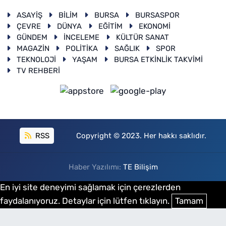
ASAYİŞ
BİLİM
BURSA
BURSASPOR
ÇEVRE
DÜNYA
EĞİTİM
EKONOMİ
GÜNDEM
İNCELEME
KÜLTÜR SANAT
MAGAZİN
POLİTİKA
SAĞLIK
SPOR
TEKNOLOJİ
YAŞAM
BURSA ETKİNLİK TAKVİMİ
TV REHBERİ
RSS
Copyright © 2023. Her hakkı saklıdır.
Haber Yazılımı:
TE Bilişim
En iyi site deneyimi sağlamak için çerezlerden
faydalanıyoruz. Detaylar için lütfen tıklayın.
Tamam