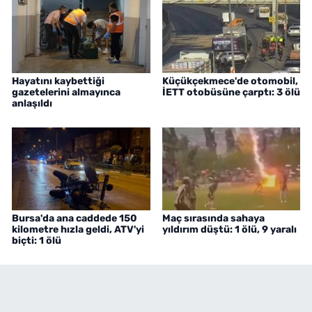
Hayatını kaybettiği
Küçükçekmece'de otomobil,
gazetelerini almayınca
İETT otobüsüne çarptı: 3 ölü
anlaşıldı
Bursa'da ana caddede 150
Maç sırasında sahaya
kilometre hızla geldi, ATV'yi
yıldırım düştü: 1 ölü, 9 yaralı
biçti: 1 ölü