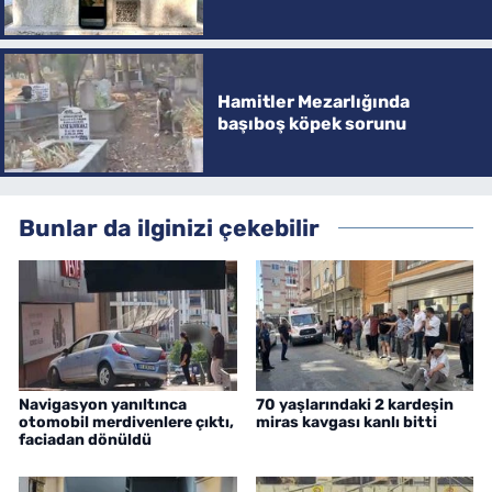
Hamitler Mezarlığında
başıboş köpek sorunu
Bunlar da ilginizi çekebilir
Navigasyon yanıltınca
70 yaşlarındaki 2 kardeşin
otomobil merdivenlere çıktı,
miras kavgası kanlı bitti
faciadan dönüldü