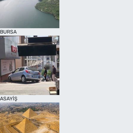
SAĞLIK
TV REHBERİ
BURSA
ASAYİŞ