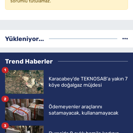
sorumlu tutulamaz.
Yükleniyor...
Trend Haberler
1
Karacabey'de TEKNOSAB'a yakın 7
köye doğalgaz müjdesi
2
Ödemeyenler araçlarını
satamayacak, kullanamayacak
3