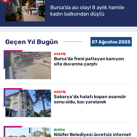
Bursa'da acı olay! 8 aylık hamile
kadın balkondan düştü
Geçen Yıl Bugün
07 Ağustos 2025
ASAYİŞ
Bursa’da freni patlayan kamyon
site duvarına çarptı
ASAYİŞ
Sakarya'da halatı kopan asansör
sonu oldu, kızı yaralandı
BURSA
Nilüfer Belediyesi ücretsiz internet