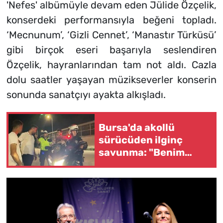
'Nefes' albümüyle devam eden Jülide Özçelik,
konserdeki performansıyla beğeni topladı.
‘Mecnunum’, ‘Gizli Cennet’, ‘Manastır Türküsü’
gibi birçok eseri başarıyla seslendiren
Özçelik, hayranlarından tam not aldı. Cazla
dolu saatler yaşayan müzikseverler konserin
sonunda sanatçıyı ayakta alkışladı.
Bursa'da akollü
sürücüden ilginç
savunma: "Benim
ikizim var"