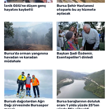
İznik Gölü'ne düşen genç
Bursa Şehir Hastanesi
hayatını kaybetti
otoparkı bu ay hizmete
açılacak
Bursa'da orman yangınına
Başkan Şadi Özdemir,
havadan ve karadan
Esentepeliler'i dinledi
müdahale
Bursalı dağcılardan Ağrı
Bursa barajlarının doluluk
Dağı zirvesinde Bursaspor
oranı 1 yılda yüzde 25'ten