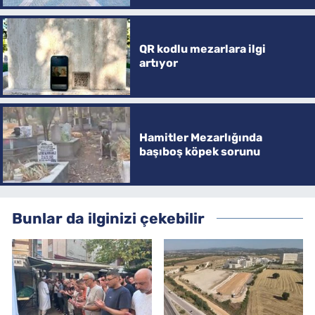
QR kodlu mezarlara ilgi
artıyor
Hamitler Mezarlığında
başıboş köpek sorunu
Bunlar da ilginizi çekebilir