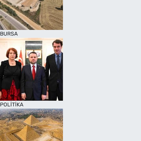
SAĞLIK
TV REHBERİ
BURSA
POLİTİKA