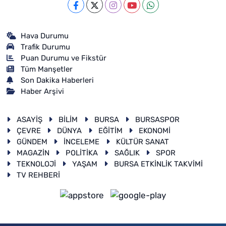
Hava Durumu
Trafik Durumu
Puan Durumu ve Fikstür
Tüm Manşetler
Son Dakika Haberleri
Haber Arşivi
ASAYİŞ
BİLİM
BURSA
BURSASPOR
ÇEVRE
DÜNYA
EĞİTİM
EKONOMİ
GÜNDEM
İNCELEME
KÜLTÜR SANAT
MAGAZİN
POLİTİKA
SAĞLIK
SPOR
TEKNOLOJİ
YAŞAM
BURSA ETKİNLİK TAKVİMİ
TV REHBERİ