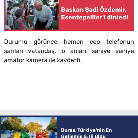
Başkan Şadi Özdemir,
Esentepeliler'i dinledi
Durumu görünce hemen cep telefonun
sarılan vatandaş, o anları saniye saniye
amatör kamera ile kaydetti.
Bursa, Türkiye’nin En
Gelişmiş 6. İli Oldu