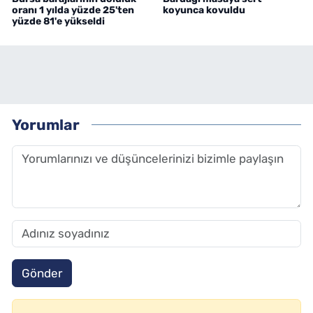
oranı 1 yılda yüzde 25'ten
koyunca kovuldu
yüzde 81'e yükseldi
Yorumlar
Gönder