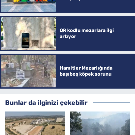
QR kodlu mezarlara ilgi
artıyor
Hamitler Mezarlığında
başıboş köpek sorunu
Bunlar da ilginizi çekebilir