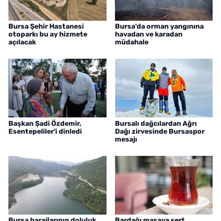
Bursa Şehir Hastanesi
Bursa'da orman yangınına
otoparkı bu ay hizmete
havadan ve karadan
açılacak
müdahale
Başkan Şadi Özdemir,
Bursalı dağcılardan Ağrı
Esentepeliler'i dinledi
Dağı zirvesinde Bursaspor
mesajı
Bursa barajlarının doluluk
Bardağı masaya sert