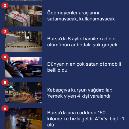
2
Ödemeyenler araçlarını
satamayacak, kullanamayacak
3
Bursa'da 8 aylık hamile kadının
ölümünün ardındaki şok gerçek
4
Dünyanın en çok satan otomobili
belli oldu
5
Kebapçıya kurşun yağdırdılar:
Yemek yiyen 4 kişi yaralandı
6
Bursa'da ana caddede 150
kilometre hızla geldi, ATV'yi biçti: 1
ölü