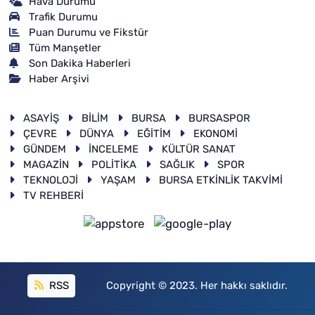
Hava Durumu
Trafik Durumu
Puan Durumu ve Fikstür
Tüm Manşetler
Son Dakika Haberleri
Haber Arşivi
ASAYİŞ
BİLİM
BURSA
BURSASPOR
ÇEVRE
DÜNYA
EĞİTİM
EKONOMİ
GÜNDEM
İNCELEME
KÜLTÜR SANAT
MAGAZİN
POLİTİKA
SAĞLIK
SPOR
TEKNOLOJİ
YAŞAM
BURSA ETKİNLİK TAKVİMİ
TV REHBERİ
RSS
Copyright © 2023. Her hakkı saklıdır.