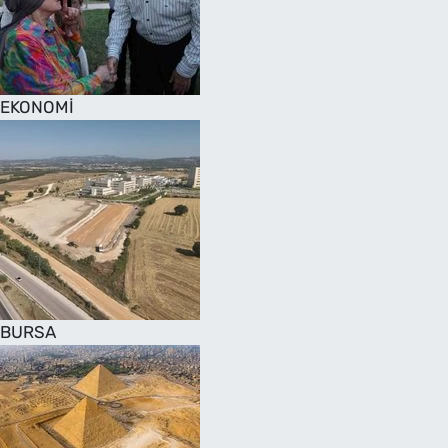
SAĞLIK
TV REHBERİ
EKONOMİ
BURSA