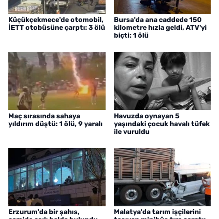
Küçükçekmece'de otomobil,
Bursa'da ana caddede 150
İETT otobüsüne çarptı: 3 ölü
kilometre hızla geldi, ATV'yi
biçti: 1 ölü
Maç sırasında sahaya
Havuzda oynayan 5
yıldırım düştü: 1 ölü, 9 yaralı
yaşındaki çocuk havalı tüfek
ile vuruldu
Erzurum'da bir şahıs,
Malatya'da tarım işçilerini