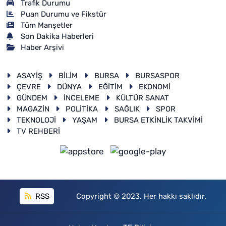
Trafik Durumu
Puan Durumu ve Fikstür
Tüm Manşetler
Son Dakika Haberleri
Haber Arşivi
ASAYİŞ
BİLİM
BURSA
BURSASPOR
ÇEVRE
DÜNYA
EĞİTİM
EKONOMİ
GÜNDEM
İNCELEME
KÜLTÜR SANAT
MAGAZİN
POLİTİKA
SAĞLIK
SPOR
TEKNOLOJİ
YAŞAM
BURSA ETKİNLİK TAKVİMİ
TV REHBERİ
RSS
Copyright © 2023. Her hakkı saklıdır.