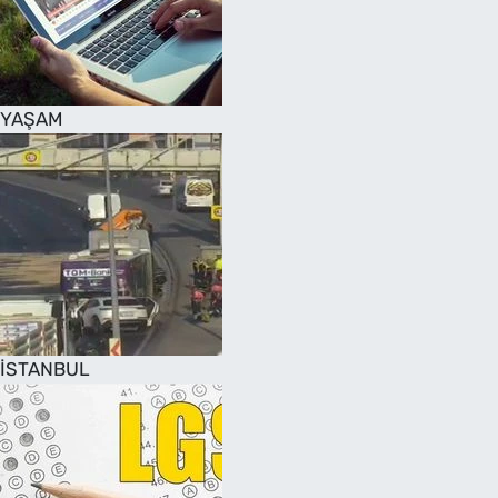
SAĞLIK
TV REHBERİ
YAŞAM
İSTANBUL