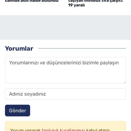
camide asılı halde bulundu
taşıyan minibüs tıra çarptı:
19 yaralı
Yorumlar
Gönder
Yorum yazarak
topluluk kurallarımızı
kabul etmiş