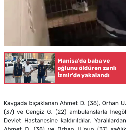
Manisa'da baba ve
oğlunu öldüren zanlı
İzmir'de yakalandı
Kavgada bıçaklanan Ahmet D. (38), Orhan U.
(37) ve Cengiz G. (22) ambulanslarla İnegöl
Devlet Hastanesine kaldırıldılar. Yaralılardan
Ahmet D. (38) ve Orhan U.'nun (37) sağlık