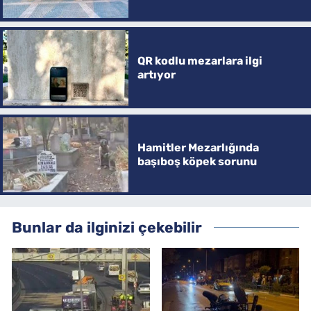
QR kodlu mezarlara ilgi
artıyor
Hamitler Mezarlığında
başıboş köpek sorunu
Bunlar da ilginizi çekebilir