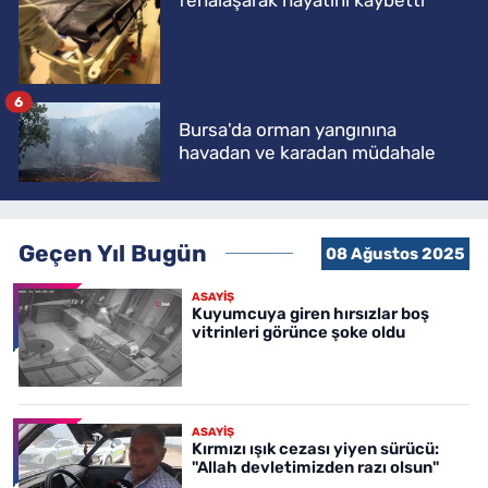
6
Bursa'da orman yangınına
havadan ve karadan müdahale
Geçen Yıl Bugün
08 Ağustos 2025
ASAYİŞ
Kuyumcuya giren hırsızlar boş
vitrinleri görünce şoke oldu
ASAYİŞ
Kırmızı ışık cezası yiyen sürücü:
"Allah devletimizden razı olsun"