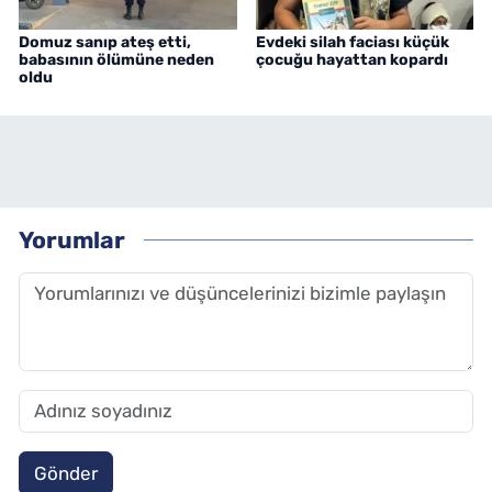
Domuz sanıp ateş etti,
Evdeki silah faciası küçük
babasının ölümüne neden
çocuğu hayattan kopardı
oldu
Yorumlar
Gönder