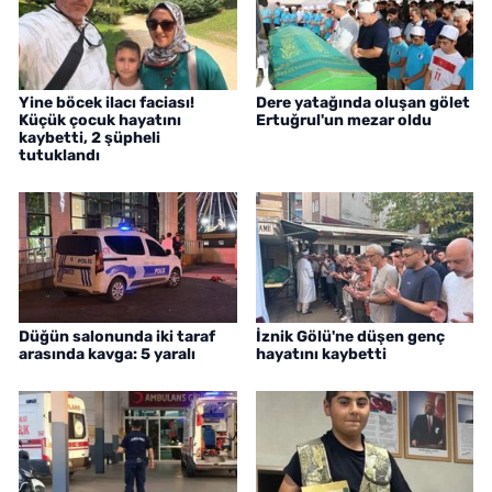
Yine böcek ilacı faciası!
Dere yatağında oluşan gölet
Küçük çocuk hayatını
Ertuğrul'un mezar oldu
kaybetti, 2 şüpheli
tutuklandı
Düğün salonunda iki taraf
İznik Gölü'ne düşen genç
arasında kavga: 5 yaralı
hayatını kaybetti