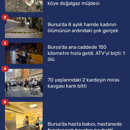
köye doğalgaz müjdesi
2
Bursa'da 8 aylık hamile kadının
ölümünün ardındaki şok gerçek
3
Bursa'da ana caddede 150
kilometre hızla geldi, ATV'yi biçti: 1
ölü
4
70 yaşlarındaki 2 kardeşin miras
kavgası kanlı bitti
5
Bursa'da hasta bakıcı, hastanede
fenalaşarak hayatını kaybetti