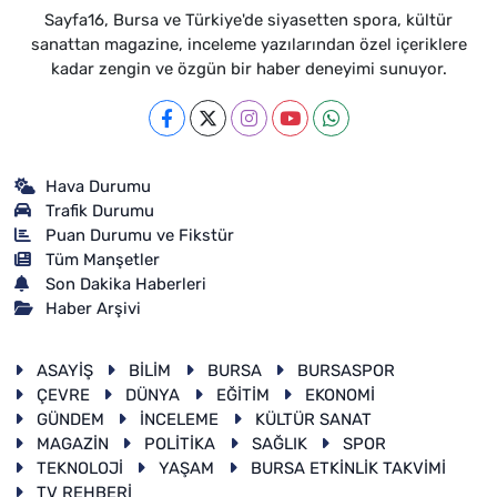
Sayfa16, Bursa ve Türkiye'de siyasetten spora, kültür
sanattan magazine, inceleme yazılarından özel içeriklere
kadar zengin ve özgün bir haber deneyimi sunuyor.
Hava Durumu
Trafik Durumu
Puan Durumu ve Fikstür
Tüm Manşetler
Son Dakika Haberleri
Haber Arşivi
ASAYİŞ
BİLİM
BURSA
BURSASPOR
ÇEVRE
DÜNYA
EĞİTİM
EKONOMİ
GÜNDEM
İNCELEME
KÜLTÜR SANAT
MAGAZİN
POLİTİKA
SAĞLIK
SPOR
TEKNOLOJİ
YAŞAM
BURSA ETKİNLİK TAKVİMİ
TV REHBERİ