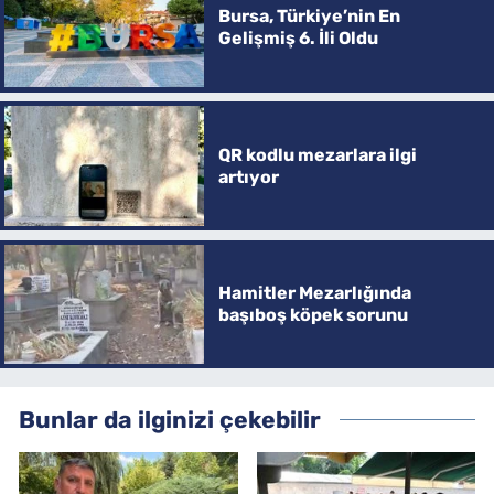
Bursa, Türkiye’nin En
Gelişmiş 6. İli Oldu
QR kodlu mezarlara ilgi
artıyor
Hamitler Mezarlığında
başıboş köpek sorunu
Bunlar da ilginizi çekebilir