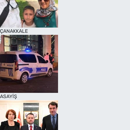
SAĞLIK
TV REHBERİ
ÇANAKKALE
ASAYİŞ