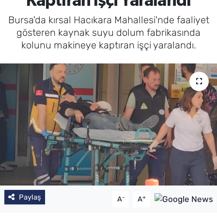
Kaptıran İşçi Yaralandı
Bursa'da kırsal Hacıkara Mahallesi'nde faaliyet
gösteren kaynak suyu dolum fabrikasında
kolunu makineye kaptıran işçi yaralandı.
Paylaş
-
+
A
A