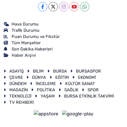
Hava Durumu
Trafik Durumu
Puan Durumu ve Fikstür
Tüm Manşetler
Son Dakika Haberleri
Haber Arşivi
ASAYİŞ
BİLİM
BURSA
BURSASPOR
ÇEVRE
DÜNYA
EĞİTİM
EKONOMİ
GÜNDEM
İNCELEME
KÜLTÜR SANAT
MAGAZİN
POLİTİKA
SAĞLIK
SPOR
TEKNOLOJİ
YAŞAM
BURSA ETKİNLİK TAKVİMİ
TV REHBERİ