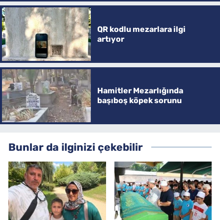
QR kodlu mezarlara ilgi
artıyor
Hamitler Mezarlığında
başıboş köpek sorunu
Bunlar da ilginizi çekebilir