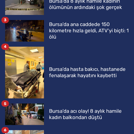
Bursa'da 8 aylık hamile kadının
ölümünün ardındaki şok gerçek
3
Bursa'da ana caddede 150
kilometre hızla geldi, ATV'yi biçti: 1
ölü
4
Bursa'da hasta bakıcı, hastanede
fenalaşarak hayatını kaybetti
5
Bursa'da acı olay! 8 aylık hamile
kadın balkondan düştü
6