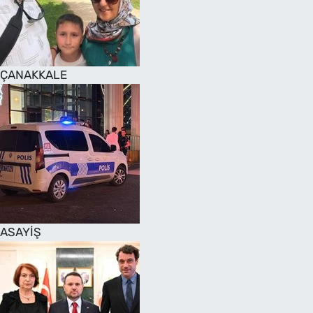
SAĞLIK
TV REHBERİ
ÇANAKKALE
ASAYİŞ