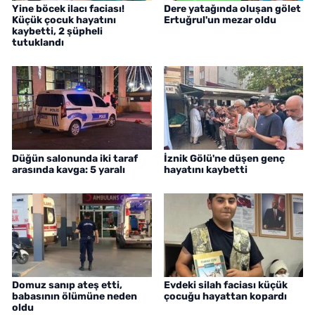
Yine böcek ilacı faciası!
Dere yatağında oluşan gölet
Küçük çocuk hayatını
Ertuğrul'un mezar oldu
kaybetti, 2 şüpheli
tutuklandı
Düğün salonunda iki taraf
İznik Gölü'ne düşen genç
arasında kavga: 5 yaralı
hayatını kaybetti
Domuz sanıp ateş etti,
Evdeki silah faciası küçük
babasının ölümüne neden
çocuğu hayattan kopardı
oldu