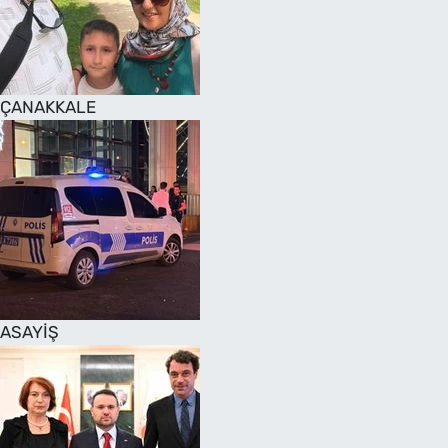
SAĞLIK
TV REHBERİ
ÇANAKKALE
ASAYİŞ