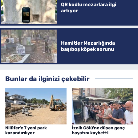
QR kodlu mezarlara ilgi
artıyor
Hamitler Mezarlığında
başıboş köpek sorunu
Bunlar da ilginizi çekebilir
Nilüfer'e 7 yeni park
İznik Gölü'ne düşen genç
kazandırılıyor
hayatını kaybetti