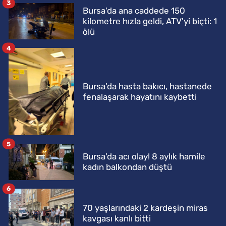
3
Bursa'da ana caddede 150
kilometre hızla geldi, ATV'yi biçti: 1
ölü
4
Bursa'da hasta bakıcı, hastanede
fenalaşarak hayatını kaybetti
5
Bursa'da acı olay! 8 aylık hamile
kadın balkondan düştü
6
70 yaşlarındaki 2 kardeşin miras
kavgası kanlı bitti