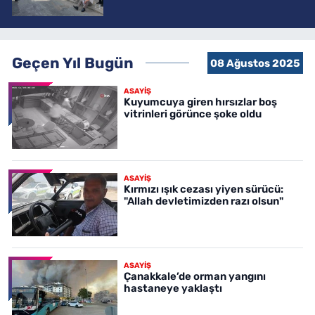
Geçen Yıl Bugün
08 Ağustos 2025
ASAYİŞ
Kuyumcuya giren hırsızlar boş
vitrinleri görünce şoke oldu
ASAYİŞ
Kırmızı ışık cezası yiyen sürücü:
"Allah devletimizden razı olsun"
ASAYİŞ
Çanakkale’de orman yangını
hastaneye yaklaştı