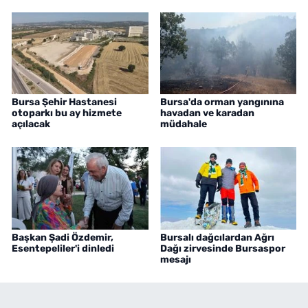
Bursa Şehir Hastanesi
Bursa'da orman yangınına
otoparkı bu ay hizmete
havadan ve karadan
açılacak
müdahale
Başkan Şadi Özdemir,
Bursalı dağcılardan Ağrı
Esentepeliler'i dinledi
Dağı zirvesinde Bursaspor
mesajı