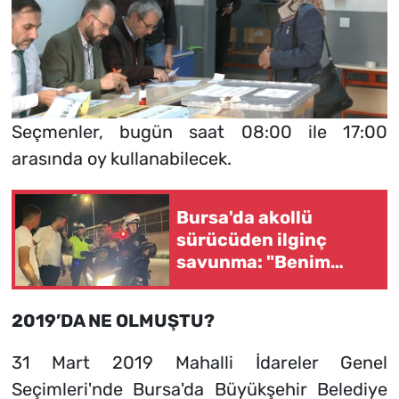
Seçmenler, bugün saat 08:00 ile 17:00
arasında oy kullanabilecek.
Bursa'da akollü
sürücüden ilginç
savunma: "Benim
ikizim var"
2019’DA NE OLMUŞTU?
31 Mart 2019 Mahalli İdareler Genel
Seçimleri'nde Bursa'da Büyükşehir Belediye