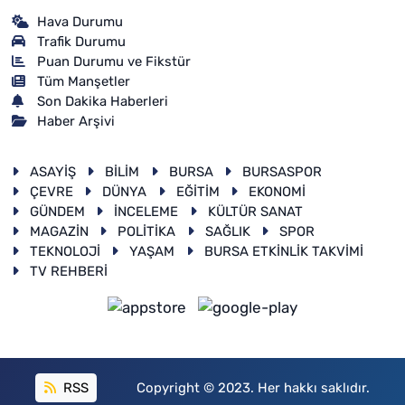
Hava Durumu
Trafik Durumu
Puan Durumu ve Fikstür
Tüm Manşetler
Son Dakika Haberleri
Haber Arşivi
ASAYİŞ
BİLİM
BURSA
BURSASPOR
ÇEVRE
DÜNYA
EĞİTİM
EKONOMİ
GÜNDEM
İNCELEME
KÜLTÜR SANAT
MAGAZİN
POLİTİKA
SAĞLIK
SPOR
TEKNOLOJİ
YAŞAM
BURSA ETKİNLİK TAKVİMİ
TV REHBERİ
RSS
Copyright © 2023. Her hakkı saklıdır.