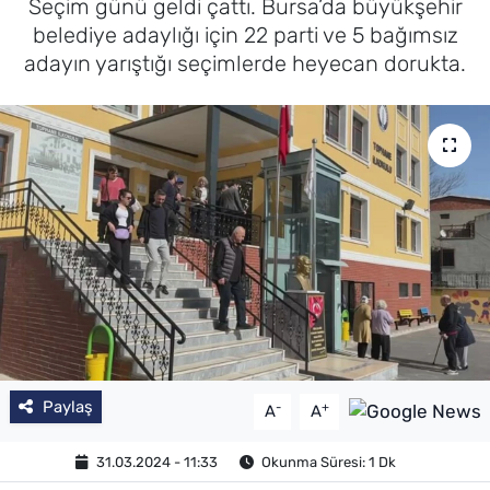
Seçim günü geldi çattı. Bursa’da büyükşehir
belediye adaylığı için 22 parti ve 5 bağımsız
adayın yarıştığı seçimlerde heyecan dorukta.
Paylaş
-
+
A
A
31.03.2024 - 11:33
Okunma Süresi: 1 Dk