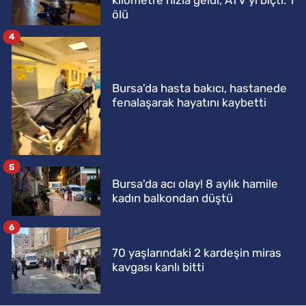
kilometre hızla geldi, ATV'yi biçti: 1
ölü
4
Bursa'da hasta bakıcı, hastanede
fenalaşarak hayatını kaybetti
5
Bursa'da acı olay! 8 aylık hamile
kadın balkondan düştü
6
70 yaşlarındaki 2 kardeşin miras
kavgası kanlı bitti