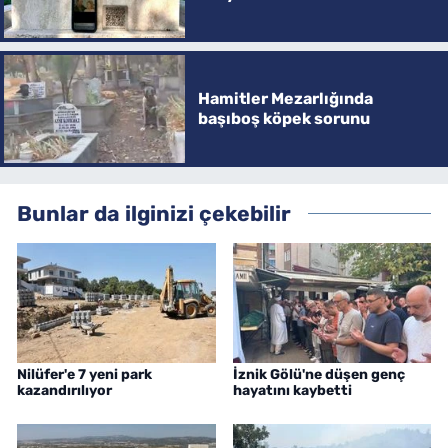
Hamitler Mezarlığında
başıboş köpek sorunu
Bunlar da ilginizi çekebilir
Nilüfer'e 7 yeni park
İznik Gölü'ne düşen genç
kazandırılıyor
hayatını kaybetti