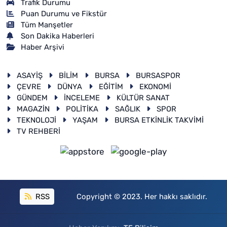
Trafik Durumu
Puan Durumu ve Fikstür
Tüm Manşetler
Son Dakika Haberleri
Haber Arşivi
ASAYİŞ
BİLİM
BURSA
BURSASPOR
ÇEVRE
DÜNYA
EĞİTİM
EKONOMİ
GÜNDEM
İNCELEME
KÜLTÜR SANAT
MAGAZİN
POLİTİKA
SAĞLIK
SPOR
TEKNOLOJİ
YAŞAM
BURSA ETKİNLİK TAKVİMİ
TV REHBERİ
RSS
Copyright © 2023. Her hakkı saklıdır.