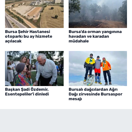
Bursa Şehir Hastanesi
Bursa'da orman yangınına
otoparkı bu ay hizmete
havadan ve karadan
açılacak
müdahale
Başkan Şadi Özdemir,
Bursalı dağcılardan Ağrı
Esentepeliler'i dinledi
Dağı zirvesinde Bursaspor
mesajı