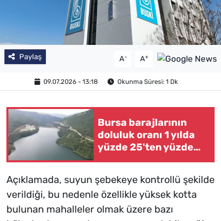
Paylaş
-
+
A
A
09.07.2026 - 13:18
Okunma Süresi: 1 Dk
Bursa barajlarının
doluluk oranı 1 yılda
yüzde 25'ten yüzde
81'e yükseldi
Açıklamada, suyun şebekeye kontrollü şekilde
verildiği, bu nedenle özellikle yüksek kotta
bulunan mahalleler olmak üzere bazı