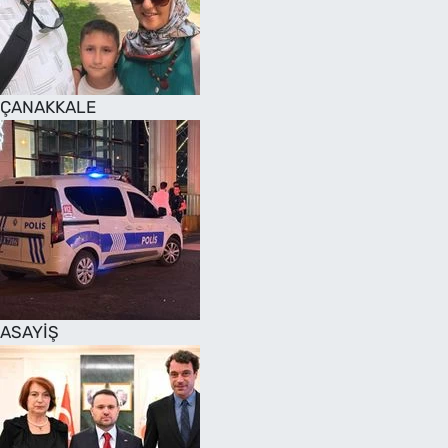
SAĞLIK
TV REHBERİ
ÇANAKKALE
ASAYİŞ