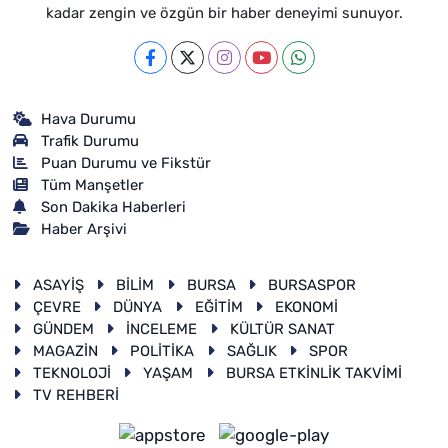
kadar zengin ve özgün bir haber deneyimi sunuyor.
Hava Durumu
Trafik Durumu
Puan Durumu ve Fikstür
Tüm Manşetler
Son Dakika Haberleri
Haber Arşivi
ASAYİŞ
BİLİM
BURSA
BURSASPOR
ÇEVRE
DÜNYA
EĞİTİM
EKONOMİ
GÜNDEM
İNCELEME
KÜLTÜR SANAT
MAGAZİN
POLİTİKA
SAĞLIK
SPOR
TEKNOLOJİ
YAŞAM
BURSA ETKİNLİK TAKVİMİ
TV REHBERİ