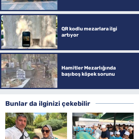
QR kodlu mezarlara ilgi
artıyor
Hamitler Mezarlığında
başıboş köpek sorunu
Bunlar da ilginizi çekebilir