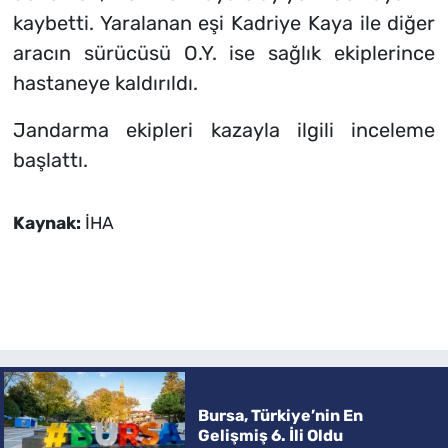
kaybetti. Yaralanan eşi Kadriye Kaya ile diğer
aracın sürücüsü O.Y. ise sağlık ekiplerince
hastaneye kaldırıldı.
Jandarma ekipleri kazayla ilgili inceleme
başlattı.
Kaynak:
İHA
Bursa, Türkiye’nin En
Gelişmiş 6. İli Oldu