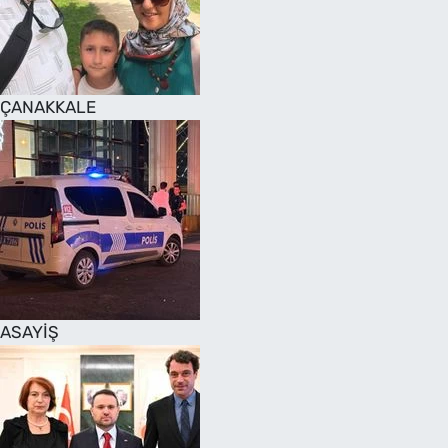
SAĞLIK
TV REHBERİ
ÇANAKKALE
ASAYİŞ