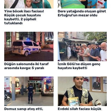
Yine böcek ilacı faciası!
Dere yatağında oluşan gölet
Küçük çocuk hayatını
Ertuğrul'un mezar oldu
kaybetti, 2 şüpheli
tutuklandı
Düğün salonunda iki taraf
İznik Gölü'ne düşen genç
arasında kavga: 5 yaralı
hayatını kaybetti
Domuz sanıp ateş etti,
Evdeki silah faciası küçük