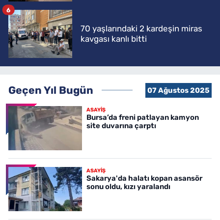
6
70 yaşlarındaki 2 kardeşin miras
kavgası kanlı bitti
Geçen Yıl Bugün
07 Ağustos 2025
ASAYİŞ
Bursa’da freni patlayan kamyon
site duvarına çarptı
ASAYİŞ
Sakarya'da halatı kopan asansör
sonu oldu, kızı yaralandı