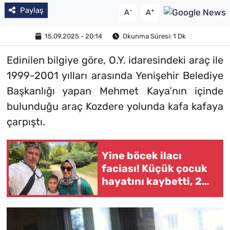
Paylaş
-
+
A
A
15.09.2025 - 20:14
Okunma Süresi: 1 Dk
Edinilen bilgiye göre, O.Y. idaresindeki araç ile
1999-2001 yılları arasında Yenişehir Belediye
Başkanlığı yapan Mehmet Kaya’nın içinde
bulunduğu araç Kozdere yolunda kafa kafaya
çarpıştı.
Yine böcek ilacı
faciası! Küçük çocuk
hayatını kaybetti, 2
şüpheli tutuklandı