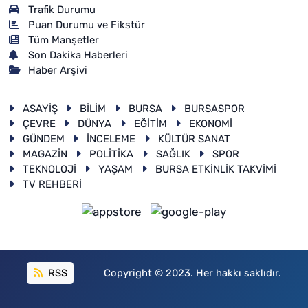
Trafik Durumu
Puan Durumu ve Fikstür
Tüm Manşetler
Son Dakika Haberleri
Haber Arşivi
ASAYİŞ
BİLİM
BURSA
BURSASPOR
ÇEVRE
DÜNYA
EĞİTİM
EKONOMİ
GÜNDEM
İNCELEME
KÜLTÜR SANAT
MAGAZİN
POLİTİKA
SAĞLIK
SPOR
TEKNOLOJİ
YAŞAM
BURSA ETKİNLİK TAKVİMİ
TV REHBERİ
RSS
Copyright © 2023. Her hakkı saklıdır.