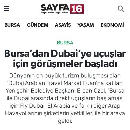
ÖZEL HABER
Hava Durumu
BURSA
GÜNDEM
ASAYİŞ
YAŞAM
EKONOMİ
İNCELEME
Trafik Durumu
BURSA
MAGAZİN
TFF 2.Lig Beyaz Grup Puan Durumu ve Fikstür
Bursa’dan Dubai’ye uçuşlar
için görüşmeler başladı
BİLİM
Tüm Manşetler
Dünyanın en büyük turizm buluşması olan
DÜNYA
Son Dakika Haberleri
’Dubai Arabian Travel Market Fuarı’na katılan
Yenişehir Belediye Başkanı Ercan Özel, ‘Bursa
TEKNOLOJİ
Haber Arşivi
ile Dubai arasında direkt uçuşların başlaması
için Fly Dubai, El Arabia ve farklı diğer Arap
SPOR
Havayollarının şirketlerin yetkilileri ile bir araya
geldi.
EĞİTİM