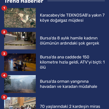
Trend Haberler
1
Karacabey'de TEKNOSAB'a yakın 7
köye doğalgaz müjdesi
2
Bursa'da 8 aylık hamile kadının
ölümünün ardındaki şok gerçek
3
Bursa'da ana caddede 150
kilometre hızla geldi, ATV'yi biçti: 1
ölü
4
Bursa'da orman yangınına
havadan ve karadan müdahale
5
70 yaşlarındaki 2 kardeşin miras