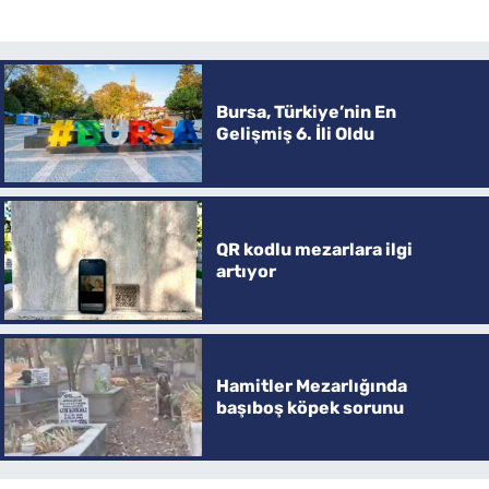
Bursa, Türkiye’nin En
Gelişmiş 6. İli Oldu
QR kodlu mezarlara ilgi
artıyor
Hamitler Mezarlığında
başıboş köpek sorunu