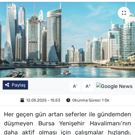
SAĞLIK
TV REHBERİ
Paylaş
-
+
A
A
12.05.2025 - 15:53
Okunma Süresi: 1 Dk
Her geçen gün artan seferler ile gündemden
düşmeyen Bursa Yenişehir Havalimanı’nın
daha aktif olması için çalışmalar hızlandı.