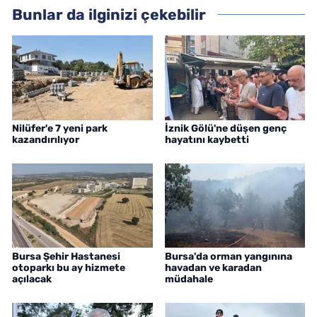
Bunlar da ilginizi çekebilir
Nilüfer'e 7 yeni park
İznik Gölü'ne düşen genç
kazandırılıyor
hayatını kaybetti
Bursa Şehir Hastanesi
Bursa'da orman yangınına
otoparkı bu ay hizmete
havadan ve karadan
açılacak
müdahale