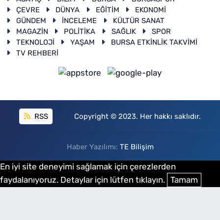
ÇEVRE
DÜNYA
EĞİTİM
EKONOMİ
GÜNDEM
İNCELEME
KÜLTÜR SANAT
MAGAZİN
POLİTİKA
SAĞLIK
SPOR
TEKNOLOJİ
YAŞAM
BURSA ETKİNLİK TAKVİMİ
TV REHBERİ
RSS
Copyright © 2023. Her hakkı saklıdır.
Haber Yazılımı:
TE Bilişim
En iyi site deneyimi sağlamak için çerezlerden
faydalanıyoruz. Detaylar için lütfen tıklayın.
Tamam