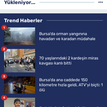
Yükleniyor...
Trend Haberler
1
Bursa'da orman yangınına
havadan ve karadan müdahale
2
70 yaşlarındaki 2 kardeşin miras
kavgası kanlı bitti
3
Bursa'da ana caddede 150
kilometre hızla geldi, ATV'yi biçti: 1
ölü
4