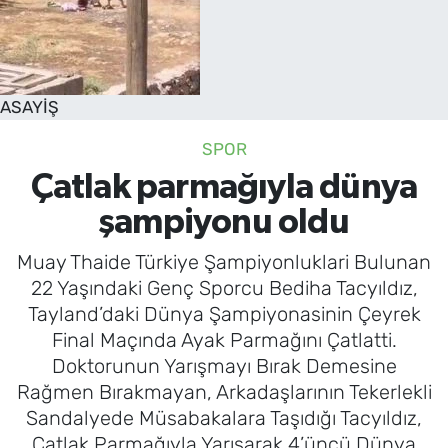
SAĞLIK
TV REHBERİ
ASAYİŞ
SPOR
Çatlak parmağıyla dünya
şampiyonu oldu
Muay Thaide Türkiye Şampiyonluklari Bulunan
22 Yaşındaki Genç Sporcu Bediha Tacyıldız,
Tayland’daki Dünya Şampiyonasinin Çeyrek
Final Maçında Ayak Parmağını Çatlatti.
Doktorunun Yarışmayı Bırak Demesine
Rağmen Bırakmayan, Arkadaşlarının Tekerlekli
Sandalyede Müsabakalara Taşıdığı Tacyıldız,
Çatlak Parmağıyla Yarışarak 4’üncü Dünya