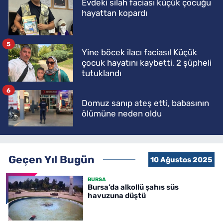
Evdeki silah faciası küçük çocuğu
hayattan kopardı
5
Yine böcek ilacı faciası! Küçük
çocuk hayatını kaybetti, 2 şüpheli
tutuklandı
6
Domuz sanıp ateş etti, babasının
ölümüne neden oldu
Geçen Yıl Bugün
10 Ağustos 2025
BURSA
Bursa’da alkollü şahıs süs
havuzuna düştü