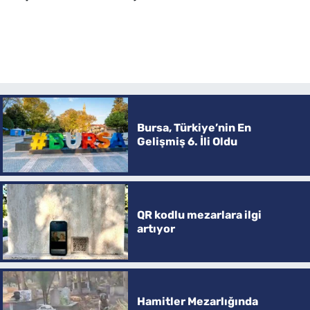
Bursa, Türkiye’nin En
Gelişmiş 6. İli Oldu
QR kodlu mezarlara ilgi
artıyor
Hamitler Mezarlığında