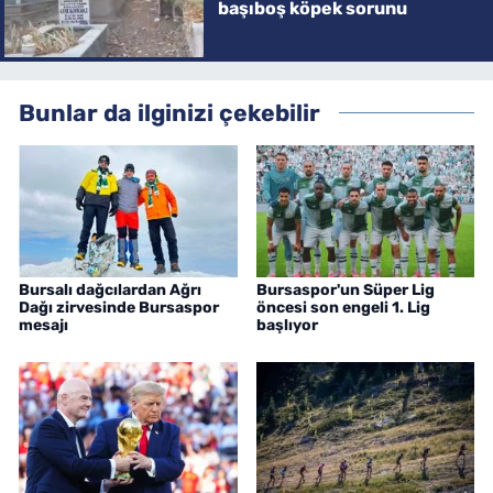
başıboş köpek sorunu
Bunlar da ilginizi çekebilir
Bursalı dağcılardan Ağrı
Bursaspor'un Süper Lig
Dağı zirvesinde Bursaspor
öncesi son engeli 1. Lig
mesajı
başlıyor