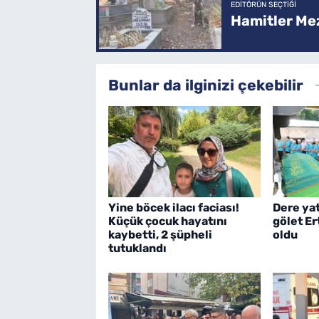
EDITÖRÜN SEÇTIĞI
Hamitler Me
Bunlar da ilginizi çekebilir
Yine böcek ilacı faciası!
Dere ya
Küçük çocuk hayatını
gölet E
kaybetti, 2 şüpheli
oldu
tutuklandı