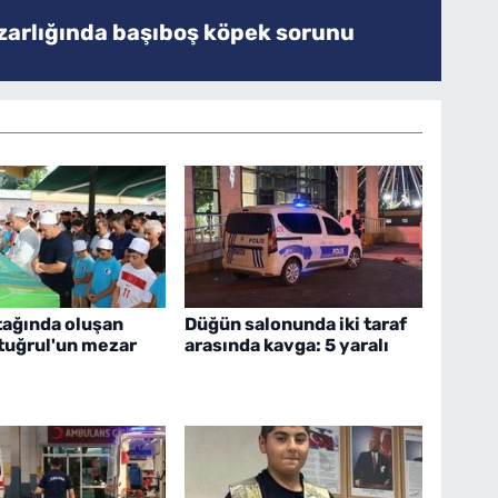
zarlığında başıboş köpek sorunu
tağında oluşan
Düğün salonunda iki taraf
rtuğrul'un mezar
arasında kavga: 5 yaralı