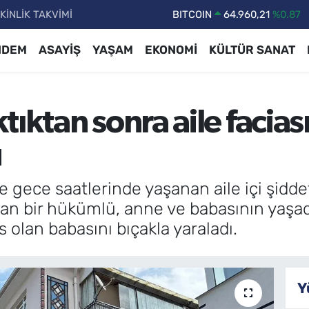
KİNLİK TAKVİMİ
DOLAR
47,7436
%0.18
EURO
55,2510
%0.32
NDEM
ASAYİŞ
YAŞAM
EKONOMİ
KÜLTÜR SANAT
STERLİN
64,4811
%0.38
GRAM ALTIN
6660.55
%0.03
ıktan sonra aile facias
BİST100
13.779
%-14
BITCOIN
64.960,21
%0.87
ü
 gece saatlerinde yaşanan aile içi şidde
kan bir hükümlü, anne ve babasının yaşad
 olan babasını bıçakla yaraladı.
Y