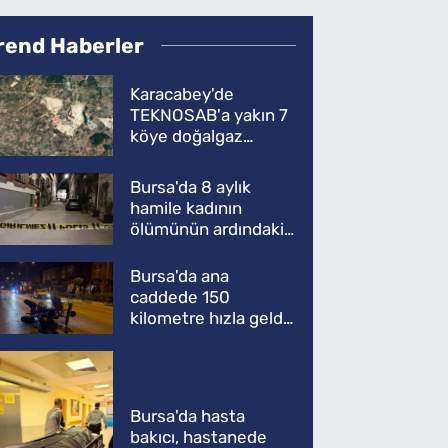
rend Haberler
Karacabey'de
TEKNOSAB'a yakın 7
köye doğalgaz
müjdesi
Bursa'da 8 aylık
hamile kadının
ölümünün ardındaki
şok gerçek
Bursa'da ana
caddede 150
kilometre hızla geldi,
ATV'yi biçti: 1 ölü
Bursa'da hasta
bakıcı, hastanede