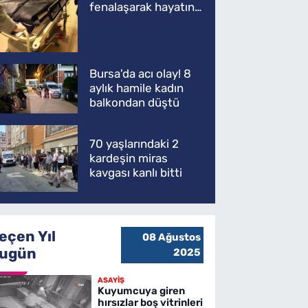
fenalaşarak hayatını
kaybetti
Bursa'da acı olay! 8
aylık hamile kadın
balkondan düştü
70 yaşlarındaki 2
kardeşin miras
kavgası kanlı bitti
eçen Yıl
08 Ağustos
ugün
2025
ASAYİŞ
Kuyumcuya giren
hırsızlar boş vitrinleri