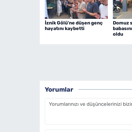
İznik Gölü'ne düşen genç
Domuz sa
hayatını kaybetti
babasın
oldu
Yorumlar