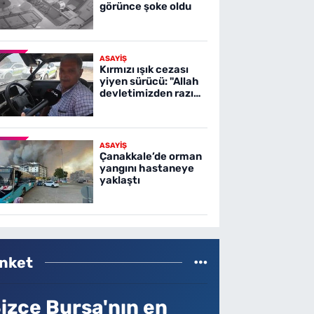
görünce şoke oldu
ASAYİŞ
Kırmızı ışık cezası
yiyen sürücü: "Allah
devletimizden razı
olsun"
ASAYİŞ
Çanakkale’de orman
yangını hastaneye
yaklaştı
nket
izce Bursa'nın en