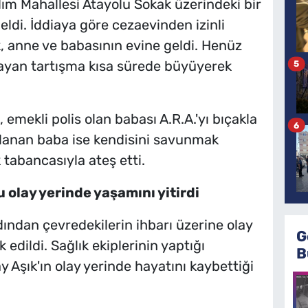
dım Mahallesi Atayolu Sokak üzerindeki bir
di. İddiaya göre cezaevinden izinli
, anne ve babasının evine geldi. Henüz
ayan tartışma kısa sürede büyüyerek
5
 emekli polis olan babası A.R.A.'yı bıçakla
6
alanan baba ise kendisini savunmak
tabancasıyla ateş etti.
 olay yerinde yaşamını yitirdi
dından çevredekilerin ihbarı üzerine olay
G
k edildi. Sağlık ekiplerinin yaptığı
B
Aşık'ın olay yerinde hayatını kaybettiği