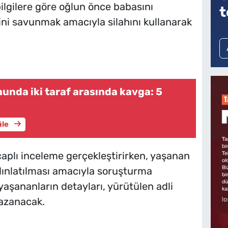
 bilgilere göre oğlun önce babasını
t
sini savunmak amacıyla silahını kullanarak
unda iki taraf arasında kavga: 5
üle
 çaplı inceleme gerçekleştirirken, yaşanan
ydınlatılması amacıyla soruşturma
 yaşananların detayları, yürütülen adli
azanacak.