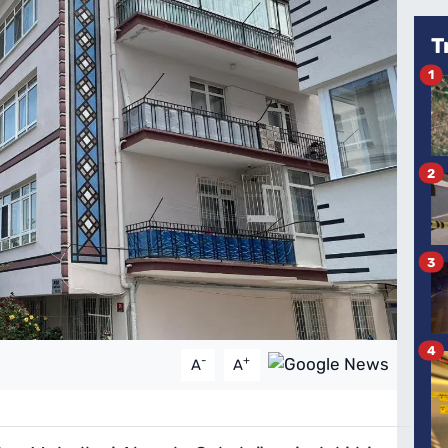
T
1
2
3
4
-
+
A
A