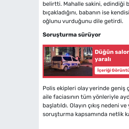
belirtti. Mahalle sakini, edindiği
bıçakladığını, babanın ise kendi
oğlunu vurduğunu dile getirdi.
Soruşturma sürüyor
Düğün salon
yaralı
İçeriği Görünt
Polis ekipleri olay yerinde geniş
aile faciasının tüm yönleriyle a
başlatıldı. Olayın çıkış nedeni ve
soruşturma kapsamında netlik k