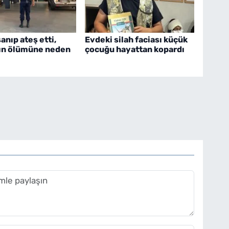
nıp ateş etti,
Evdeki silah faciası küçük
ın ölümüne neden
çocuğu hayattan kopardı