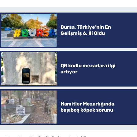
Bursa, Türkiye’nin En
Gelişmiş 6. İli Oldu
QR kodlu mezarlara ilgi
artıyor
Hamitler Mezarlığında
başıboş köpek sorunu