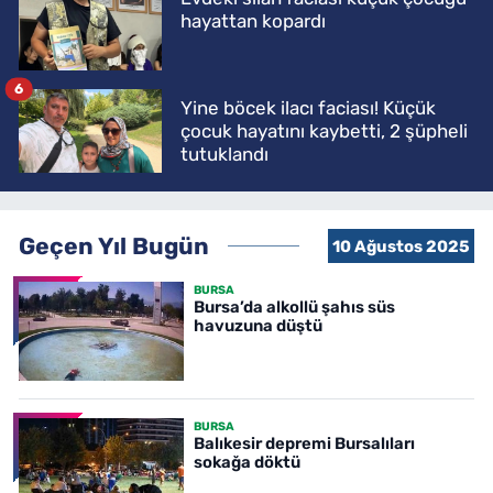
hayattan kopardı
6
Yine böcek ilacı faciası! Küçük
çocuk hayatını kaybetti, 2 şüpheli
tutuklandı
Geçen Yıl Bugün
10 Ağustos 2025
BURSA
Bursa’da alkollü şahıs süs
havuzuna düştü
BURSA
Balıkesir depremi Bursalıları
sokağa döktü