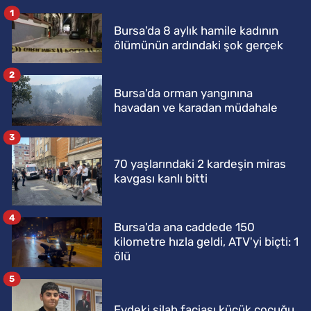
1
Bursa'da 8 aylık hamile kadının
ölümünün ardındaki şok gerçek
2
Bursa'da orman yangınına
havadan ve karadan müdahale
3
70 yaşlarındaki 2 kardeşin miras
kavgası kanlı bitti
4
Bursa'da ana caddede 150
kilometre hızla geldi, ATV'yi biçti: 1
ölü
5
Evdeki silah faciası küçük çocuğu