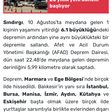
başlıyor
Sındırgı
, 10 Ağustos'ta meydana gelen 1
kişinin yaşamını yitirdiği
6.1 büyüklüğü
ndeki
depremin ardından yine aynı büyüklükteki bir
depremle sallandı. Afet ve Acil Durum
Yönetimi Başkanlığı (AFAD) Deprem Dairesi,
dün saat 22.48'de meydana gelen depremin
derinliğini 5,99 kilometre olarak saptadı.
Deprem,
Marmara
ve
Ege Bölgesi
’nde birçok
ilde hissedildi. Balıkesir’in yanı sıra
İstanbul,
Bursa, Manisa, İzmir, Aydın, Kütahya
ve
Eskişehir
başta olmak üzere birçok ilde
yurttaşlar sarsıntıyla birlikte evlerinden dışarı