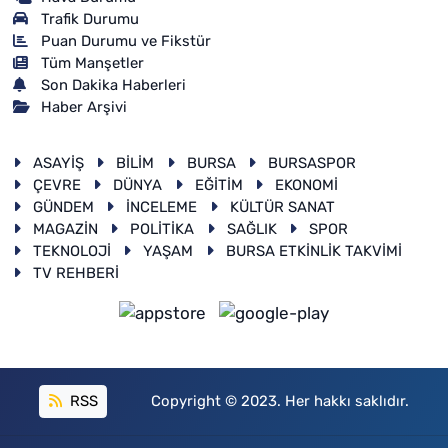
Trafik Durumu
Puan Durumu ve Fikstür
Tüm Manşetler
Son Dakika Haberleri
Haber Arşivi
ASAYİŞ
BİLİM
BURSA
BURSASPOR
ÇEVRE
DÜNYA
EĞİTİM
EKONOMİ
GÜNDEM
İNCELEME
KÜLTÜR SANAT
MAGAZİN
POLİTİKA
SAĞLIK
SPOR
TEKNOLOJİ
YAŞAM
BURSA ETKİNLİK TAKVİMİ
TV REHBERİ
RSS
Copyright © 2023. Her hakkı saklıdır.