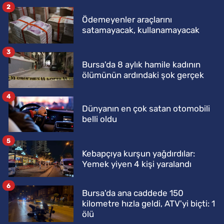
2
Ödemeyenler araçlarını
satamayacak, kullanamayacak
3
Bursa'da 8 aylık hamile kadının
ölümünün ardındaki şok gerçek
4
Dünyanın en çok satan otomobili
belli oldu
5
Kebapçıya kurşun yağdırdılar:
Yemek yiyen 4 kişi yaralandı
6
Bursa'da ana caddede 150
kilometre hızla geldi, ATV'yi biçti: 1
ölü