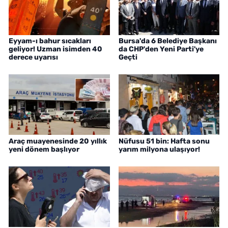
Eyyam-ı bahur sıcakları
Bursa'da 6 Belediye Başkanı
geliyor! Uzman isimden 40
da CHP'den Yeni Parti'ye
derece uyarısı
Geçti
Araç muayenesinde 20 yıllık
Nüfusu 51 bin: Hafta sonu
yeni dönem başlıyor
yarım milyona ulaşıyor!