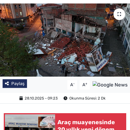
Paylaş
-
+
A
A
28.10.2025 - 09:23
Okunma Süresi: 2 Dk
Araç muayenesinde
20 yıllık yeni dönem