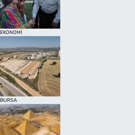
SAĞLIK
TV REHBERİ
EKONOMİ
BURSA