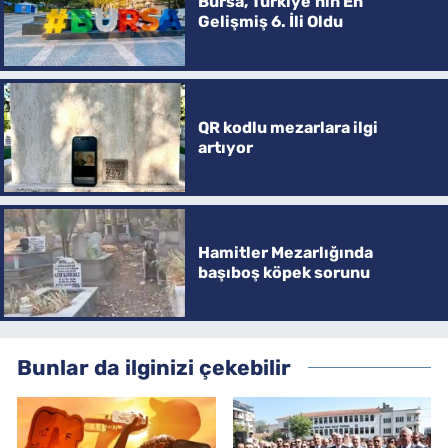
Bursa, Türkiye’nin En
Gelişmiş 6. İli Oldu
QR kodlu mezarlara ilgi
artıyor
Hamitler Mezarlığında
başıboş köpek sorunu
Bunlar da ilginizi çekebilir