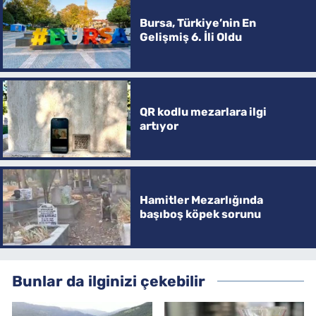
Bursa, Türkiye’nin En
Gelişmiş 6. İli Oldu
QR kodlu mezarlara ilgi
artıyor
Hamitler Mezarlığında
başıboş köpek sorunu
Bunlar da ilginizi çekebilir