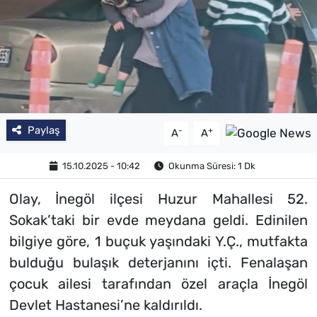
Paylaş
-
+
A
A
15.10.2025 - 10:42
Okunma Süresi: 1 Dk
Olay, İnegöl ilçesi Huzur Mahallesi 52.
Sokak’taki bir evde meydana geldi. Edinilen
bilgiye göre, 1 buçuk yaşındaki Y.Ç., mutfakta
bulduğu bulaşık deterjanını içti. Fenalaşan
çocuk ailesi tarafından özel araçla İnegöl
Devlet Hastanesi’ne kaldırıldı.