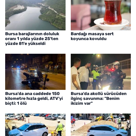
Bursa barajlarının doluluk
Bardağı masaya sert
oranı 1 yılda yüzde 25'ten
koyunca kovuldu
yüzde 81'e yükseldi
Bursa'da ana caddede 150
Bursa'da akollü sürücüden
kilometre hızla geldi, ATV'yi
ilginç savunma: "Benim
biçti: 1 ölü
ikizim var"