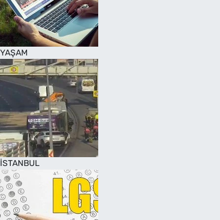
SAĞLIK
TV REHBERİ
YAŞAM
İSTANBUL