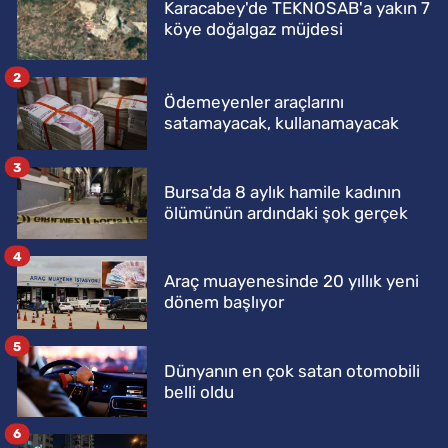
Karacabey'de TEKNOSAB'a yakın 7
köye doğalgaz müjdesi
2
Ödemeyenler araçlarını
satamayacak, kullanamayacak
3
Bursa'da 8 aylık hamile kadının
ölümünün ardındaki şok gerçek
4
Araç muayenesinde 20 yıllık yeni
dönem başlıyor
5
Dünyanın en çok satan otomobili
belli oldu
6