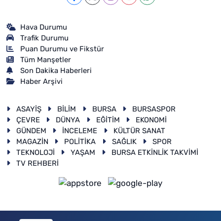
Hava Durumu
Trafik Durumu
Puan Durumu ve Fikstür
Tüm Manşetler
Son Dakika Haberleri
Haber Arşivi
ASAYİŞ
BİLİM
BURSA
BURSASPOR
ÇEVRE
DÜNYA
EĞİTİM
EKONOMİ
GÜNDEM
İNCELEME
KÜLTÜR SANAT
MAGAZİN
POLİTİKA
SAĞLIK
SPOR
TEKNOLOJİ
YAŞAM
BURSA ETKİNLİK TAKVİMİ
TV REHBERİ