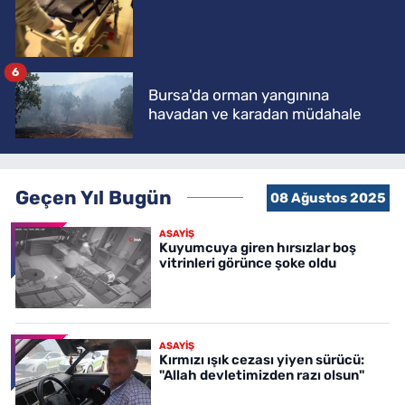
6
Bursa'da orman yangınına
havadan ve karadan müdahale
Geçen Yıl Bugün
08 Ağustos 2025
ASAYİŞ
Kuyumcuya giren hırsızlar boş
vitrinleri görünce şoke oldu
ASAYİŞ
Kırmızı ışık cezası yiyen sürücü:
"Allah devletimizden razı olsun"