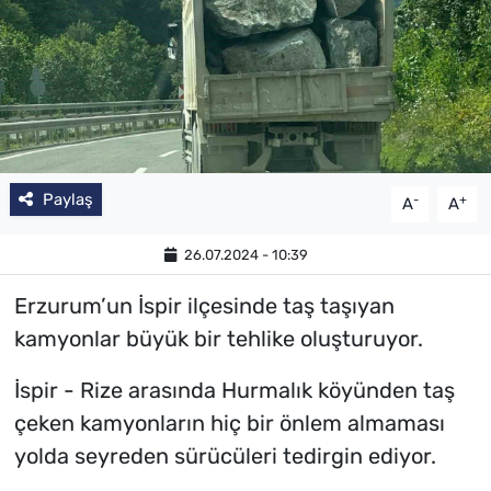
Paylaş
-
+
A
A
26.07.2024 - 10:39
Erzurum’un İspir ilçesinde taş taşıyan
kamyonlar büyük bir tehlike oluşturuyor.
İspir - Rize arasında Hurmalık köyünden taş
çeken kamyonların hiç bir önlem almaması
yolda seyreden sürücüleri tedirgin ediyor.