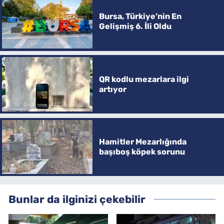
Bursa, Türkiye’nin En
Gelişmiş 6. İli Oldu
QR kodlu mezarlara ilgi
artıyor
Hamitler Mezarlığında
başıboş köpek sorunu
Bunlar da ilginizi çekebilir