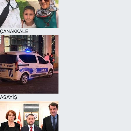
SAĞLIK
TV REHBERİ
ÇANAKKALE
ASAYİŞ