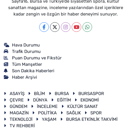
Sayfa16, Bursa ve Türkiye'de siyasetten spora, kültür
sanattan magazine, inceleme yazılarından özel içeriklere
kadar zengin ve özgün bir haber deneyimi sunuyor.
Hava Durumu
Trafik Durumu
Puan Durumu ve Fikstür
Tüm Manşetler
Son Dakika Haberleri
Haber Arşivi
ASAYİŞ
BİLİM
BURSA
BURSASPOR
ÇEVRE
DÜNYA
EĞİTİM
EKONOMİ
GÜNDEM
İNCELEME
KÜLTÜR SANAT
MAGAZİN
POLİTİKA
SAĞLIK
SPOR
TEKNOLOJİ
YAŞAM
BURSA ETKİNLİK TAKVİMİ
TV REHBERİ