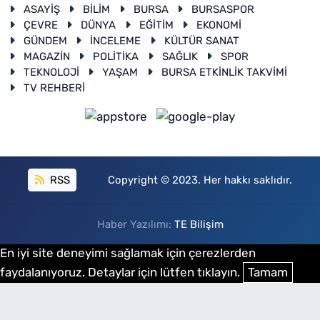
ASAYİŞ
BİLİM
BURSA
BURSASPOR
ÇEVRE
DÜNYA
EĞİTİM
EKONOMİ
GÜNDEM
İNCELEME
KÜLTÜR SANAT
MAGAZİN
POLİTİKA
SAĞLIK
SPOR
TEKNOLOJİ
YAŞAM
BURSA ETKİNLİK TAKVİMİ
TV REHBERİ
RSS
Copyright © 2023. Her hakkı saklıdır.
Haber Yazılımı:
TE Bilişim
En iyi site deneyimi sağlamak için çerezlerden
faydalanıyoruz. Detaylar için lütfen tıklayın.
Tamam