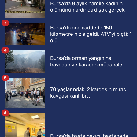
Bursa'da 8 aylık hamile kadının
ölümünün ardındaki şok gerçek
3
Bursa'da ana caddede 150
kilometre hızla geldi, ATV'yi biçti: 1
ölü
4
Bursa'da orman yangınına
havadan ve karadan müdahale
5
70 yaşlarındaki 2 kardeşin miras
kavgası kanlı bitti
6
Bursa'da hasta bakıcı, hastanede