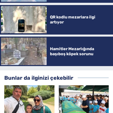
QR kodlu mezarlara ilgi
artıyor
Hamitler Mezarlığında
başıboş köpek sorunu
Bunlar da ilginizi çekebilir