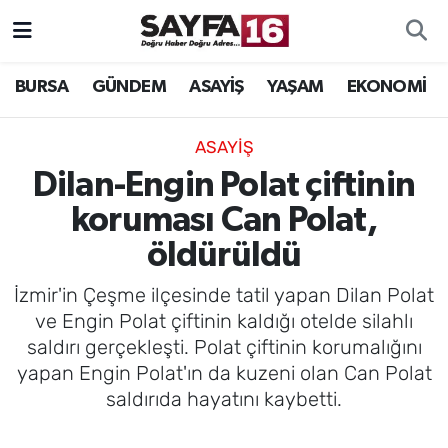
ÖZEL HABER
Hava Durumu
BURSA
GÜNDEM
ASAYİŞ
YAŞAM
EKONOMİ
İNCELEME
Trafik Durumu
ASAYİŞ
MAGAZİN
TFF 2.Lig Beyaz Grup Puan Durumu ve Fikstür
Dilan-Engin Polat çiftinin
koruması Can Polat,
BİLİM
Tüm Manşetler
öldürüldü
DÜNYA
Son Dakika Haberleri
İzmir'in Çeşme ilçesinde tatil yapan Dilan Polat
ve Engin Polat çiftinin kaldığı otelde silahlı
TEKNOLOJİ
Haber Arşivi
saldırı gerçekleşti. Polat çiftinin korumalığını
yapan Engin Polat'ın da kuzeni olan Can Polat
SPOR
saldırıda hayatını kaybetti.
EĞİTİM