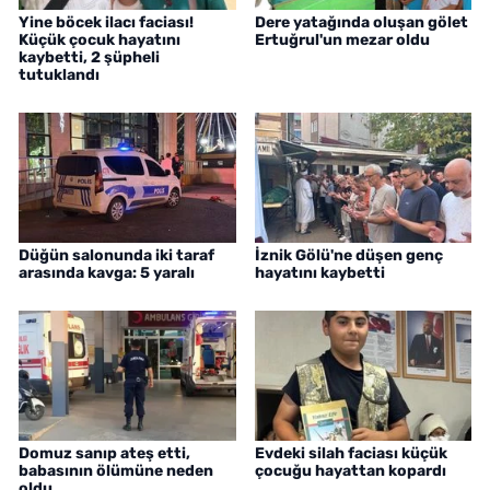
Yine böcek ilacı faciası!
Dere yatağında oluşan gölet
Küçük çocuk hayatını
Ertuğrul'un mezar oldu
kaybetti, 2 şüpheli
tutuklandı
Düğün salonunda iki taraf
İznik Gölü'ne düşen genç
arasında kavga: 5 yaralı
hayatını kaybetti
Domuz sanıp ateş etti,
Evdeki silah faciası küçük
babasının ölümüne neden
çocuğu hayattan kopardı
oldu