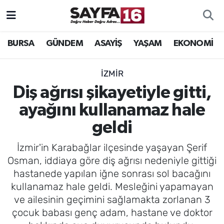
ÖZEL HABER
Hava Durumu
BURSA
GÜNDEM
ASAYİŞ
YAŞAM
EKONOMİ
İNCELEME
Trafik Durumu
İZMİR
MAGAZİN
TFF 2.Lig Beyaz Grup Puan Durumu ve Fikstür
Diş ağrısı şikayetiyle gitti,
ayağını kullanamaz hale
BİLİM
Tüm Manşetler
geldi
DÜNYA
Son Dakika Haberleri
İzmir'in Karabağlar ilçesinde yaşayan Şerif
Osman, iddiaya göre diş ağrısı nedeniyle gittiği
TEKNOLOJİ
Haber Arşivi
hastanede yapılan iğne sonrası sol bacağını
kullanamaz hale geldi. Mesleğini yapamayan
SPOR
ve ailesinin geçimini sağlamakta zorlanan 3
çocuk babası genç adam, hastane ve doktor
EĞİTİM