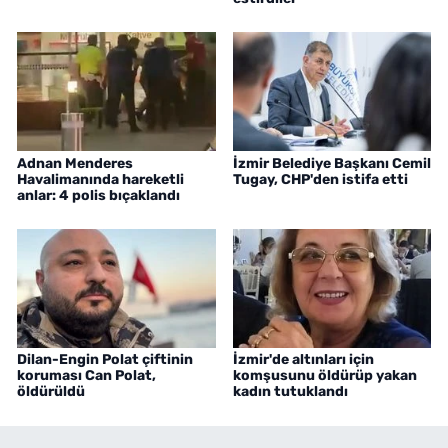
Adnan Menderes
İzmir Belediye Başkanı Cemil
Havalimanında hareketli
Tugay, CHP'den istifa etti
anlar: 4 polis bıçaklandı
Dilan-Engin Polat çiftinin
İzmir'de altınları için
koruması Can Polat,
komşusunu öldürüp yakan
öldürüldü
kadın tutuklandı