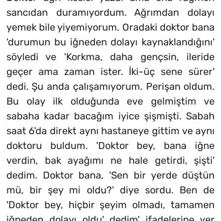
sancıdan duramıyordum. Ağrımdan dolayı
yemek bile yiyemiyorum. Oradaki doktor bana
'durumun bu iğneden dolayı kaynaklandığını'
söyledi ve 'Korkma, daha gençsin, ileride
geçer ama zaman ister. İki-üç sene sürer'
dedi. Şu anda çalışamıyorum. Perişan oldum.
Bu olay ilk olduğunda eve gelmiştim ve
sabaha kadar bacağım iyice şişmişti. Sabah
saat 6'da direkt aynı hastaneye gittim ve aynı
doktoru buldum. 'Doktor bey, bana iğne
verdin, bak ayağımı ne hale getirdi, şişti'
dedim. Doktor bana, 'Sen bir yerde düştün
mü, bir şey mi oldu?' diye sordu. Ben de
'Doktor bey, hiçbir şeyim olmadı, tamamen
iğneden dolayı oldu' dedim' ifadelerine yer