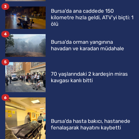
3
Bursa'da ana caddede 150
kilometre hızla geldi, ATV'yi biçti: 1
ölü
4
Bursa'da orman yangınına
havadan ve karadan müdahale
5
70 yaşlarındaki 2 kardeşin miras
kavgası kanlı bitti
6
Bursa'da hasta bakıcı, hastanede
fenalaşarak hayatını kaybetti