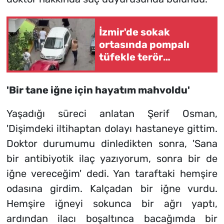
İzmir'de sokak
ortasında pompalı
tüfekle terör
estirdiler
'Bir tane iğne için hayatım mahvoldu'
Yaşadığı süreci anlatan Şerif Osman,
'Dişimdeki iltihaptan dolayı hastaneye gittim.
Doktor durumumu dinledikten sonra, 'Sana
bir antibiyotik ilaç yazıyorum, sonra bir de
iğne vereceğim' dedi. Yan taraftaki hemşire
odasına girdim. Kalçadan bir iğne vurdu.
Hemşire iğneyi sokunca bir ağrı yaptı,
ardından ilacı boşaltınca bacağımda bir