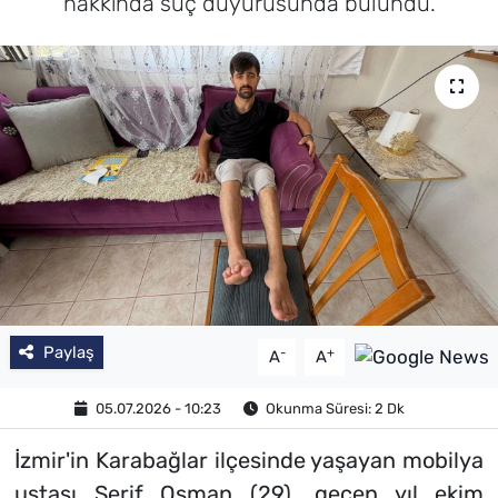
hakkında suç duyurusunda bulundu.
SAĞLIK
TV REHBERİ
Paylaş
-
+
A
A
05.07.2026 - 10:23
Okunma Süresi: 2 Dk
İzmir'in Karabağlar ilçesinde yaşayan mobilya
ustası Serif Osman (29), geçen yıl ekim