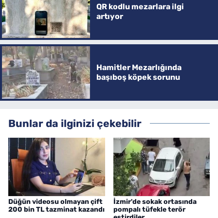
QR kodlu mezarlara ilgi
artıyor
Hamitler Mezarlığında
başıboş köpek sorunu
Bunlar da ilginizi çekebilir
Düğün videosu olmayan çift
İzmir'de sokak ortasında
200 bin TL tazminat kazandı
pompalı tüfekle terör
estirdiler