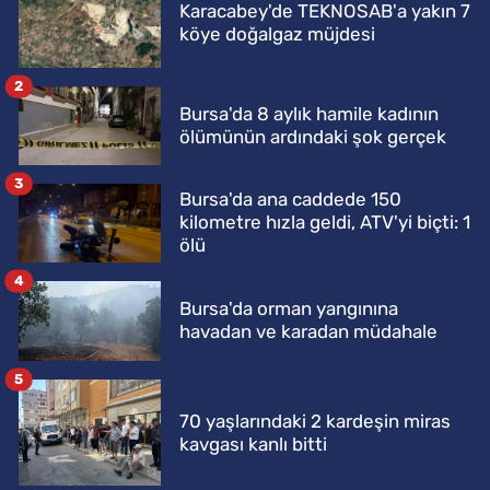
Karacabey'de TEKNOSAB'a yakın 7
köye doğalgaz müjdesi
2
Bursa'da 8 aylık hamile kadının
ölümünün ardındaki şok gerçek
3
Bursa'da ana caddede 150
kilometre hızla geldi, ATV'yi biçti: 1
ölü
4
Bursa'da orman yangınına
havadan ve karadan müdahale
5
70 yaşlarındaki 2 kardeşin miras
kavgası kanlı bitti