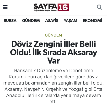
ÖZEL HABER
Hava Durumu
BURSA
GÜNDEM
ASAYİŞ
YAŞAM
EKONOMİ
İNCELEME
Trafik Durumu
GÜNDEM
MAGAZİN
TFF 2.Lig Beyaz Grup Puan Durumu ve Fikstür
Döviz Zengini İller Belli
Oldu! İlk Sırada Aksaray
BİLİM
Tüm Manşetler
Var
DÜNYA
Son Dakika Haberleri
Bankacılık Düzenleme ve Denetleme
Kurumu’nun açıkladığı verilere göre döviz
TEKNOLOJİ
Haber Arşivi
mevduatı bakımından en zengin iller belli oldu.
Aksaray, Nevşehir, Kırşehir ve Yozgat gibi Orta
SPOR
Anadolu illeri ilk sıralarda yer almaya devam
etti.
EĞİTİM