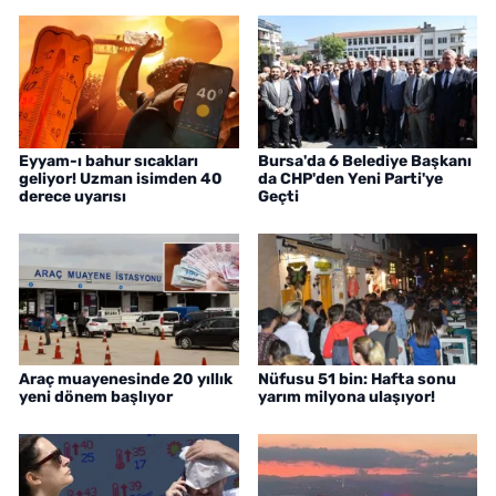
Eyyam-ı bahur sıcakları
Bursa'da 6 Belediye Başkanı
geliyor! Uzman isimden 40
da CHP'den Yeni Parti'ye
derece uyarısı
Geçti
Araç muayenesinde 20 yıllık
Nüfusu 51 bin: Hafta sonu
yeni dönem başlıyor
yarım milyona ulaşıyor!