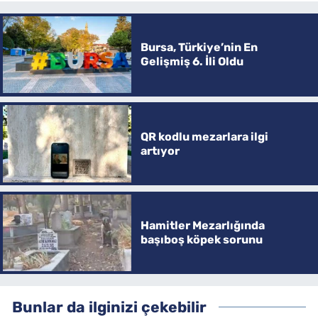
Bursa, Türkiye’nin En
Gelişmiş 6. İli Oldu
QR kodlu mezarlara ilgi
artıyor
Hamitler Mezarlığında
başıboş köpek sorunu
Bunlar da ilginizi çekebilir