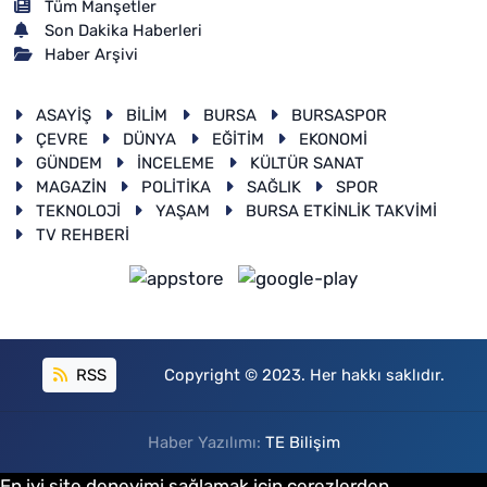
Tüm Manşetler
Son Dakika Haberleri
Haber Arşivi
ASAYİŞ
BİLİM
BURSA
BURSASPOR
ÇEVRE
DÜNYA
EĞİTİM
EKONOMİ
GÜNDEM
İNCELEME
KÜLTÜR SANAT
MAGAZİN
POLİTİKA
SAĞLIK
SPOR
TEKNOLOJİ
YAŞAM
BURSA ETKİNLİK TAKVİMİ
TV REHBERİ
RSS
Copyright © 2023. Her hakkı saklıdır.
Haber Yazılımı:
TE Bilişim
En iyi site deneyimi sağlamak için çerezlerden