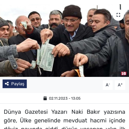
SAĞLIK
TV REHBERİ
Paylaş
-
+
A
A
02.11.2023 - 13:05
Dünya Gazetesi Yazarı Naki Bakır yazısına
göre, Ülke genelinde mevduat hacmi içinde