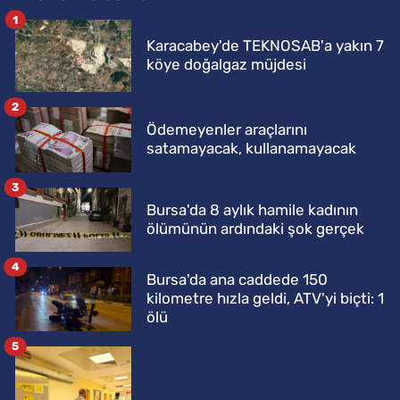
1
Karacabey'de TEKNOSAB'a yakın 7
köye doğalgaz müjdesi
2
Ödemeyenler araçlarını
satamayacak, kullanamayacak
3
Bursa'da 8 aylık hamile kadının
ölümünün ardındaki şok gerçek
4
Bursa'da ana caddede 150
kilometre hızla geldi, ATV'yi biçti: 1
ölü
5