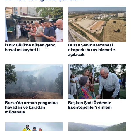
İznik Gölü'ne düşen genç
Bursa Şehir Hastanesi
hayatını kaybetti
otoparkı bu ay hizmete
açılacak
Bursa'da orman yangınına
Başkan Şadi Özdemir,
havadan ve karadan
Esentepeliler'i dinledi
müdahale