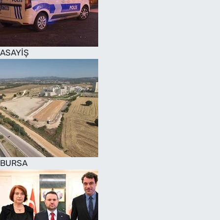
SAĞLIK
TV REHBERİ
ASAYİŞ
BURSA