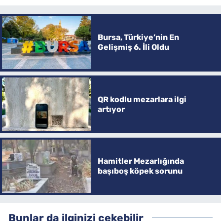
Bursa, Türkiye’nin En
Gelişmiş 6. İli Oldu
QR kodlu mezarlara ilgi
artıyor
Hamitler Mezarlığında
başıboş köpek sorunu
Bunlar da ilginizi çekebilir