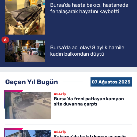
Bursa'da hasta bakıcı, hastanede
fenalaşarak hayatını kaybetti
6
Bursa'da acı olay! 8 aylık hamile
kadın balkondan düştü
Geçen Yıl Bugün
07 Ağustos 2025
ASAYİŞ
Bursa’da freni patlayan kamyon
site duvarına çarptı
ASAYİŞ
Sakarya'da halatı kopan asansör