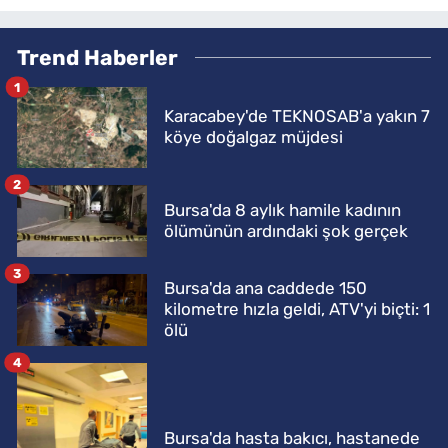
Trend Haberler
1
Karacabey'de TEKNOSAB'a yakın 7
köye doğalgaz müjdesi
2
Bursa'da 8 aylık hamile kadının
ölümünün ardındaki şok gerçek
3
Bursa'da ana caddede 150
kilometre hızla geldi, ATV'yi biçti: 1
ölü
4
Bursa'da hasta bakıcı, hastanede