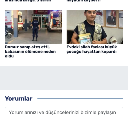
arasında kavga: 5 yaralı
hayatını kaybetti
Domuz sanıp ateş etti,
Evdeki silah faciası küçük
babasının ölümüne neden
çocuğu hayattan kopardı
oldu
Yorumlar