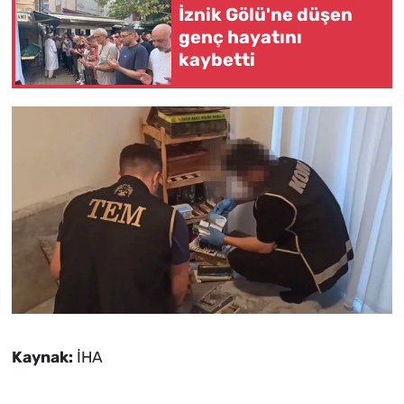
İznik Gölü'ne düşen
genç hayatını
kaybetti
Kaynak:
İHA