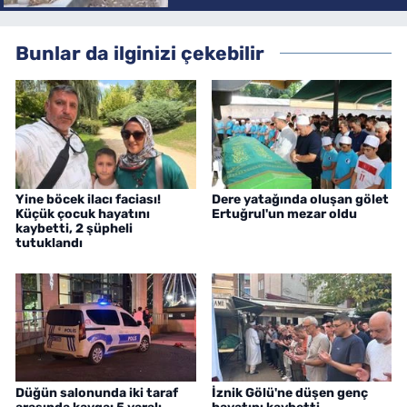
Bunlar da ilginizi çekebilir
Yine böcek ilacı faciası!
Dere yatağında oluşan gölet
Küçük çocuk hayatını
Ertuğrul'un mezar oldu
kaybetti, 2 şüpheli
tutuklandı
Düğün salonunda iki taraf
İznik Gölü'ne düşen genç