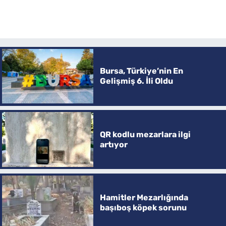
Bursa, Türkiye’nin En
Gelişmiş 6. İli Oldu
QR kodlu mezarlara ilgi
artıyor
Hamitler Mezarlığında
başıboş köpek sorunu