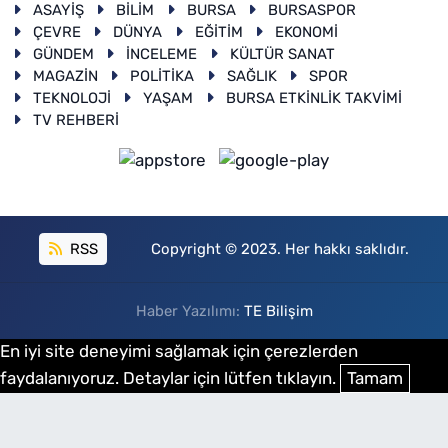
ASAYİŞ
BİLİM
BURSA
BURSASPOR
ÇEVRE
DÜNYA
EĞİTİM
EKONOMİ
GÜNDEM
İNCELEME
KÜLTÜR SANAT
MAGAZİN
POLİTİKA
SAĞLIK
SPOR
TEKNOLOJİ
YAŞAM
BURSA ETKİNLİK TAKVİMİ
TV REHBERİ
RSS
Copyright © 2023. Her hakkı saklıdır.
Haber Yazılımı:
TE Bilişim
En iyi site deneyimi sağlamak için çerezlerden
faydalanıyoruz. Detaylar için lütfen tıklayın.
Tamam