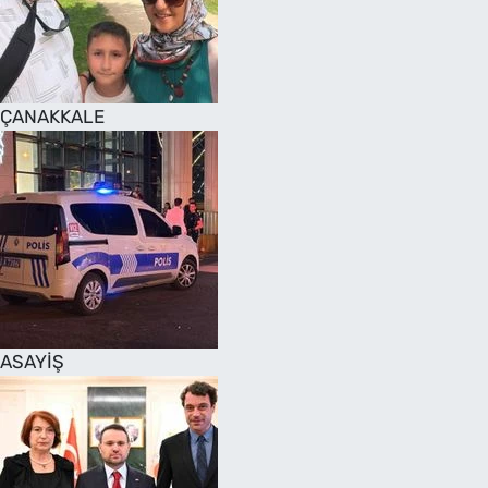
SAĞLIK
TV REHBERİ
ÇANAKKALE
ASAYİŞ