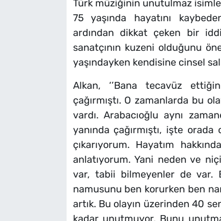
Türk müziğinin unutulmaz isimler
75 yaşında hayatını kaybed
ardından dikkat çeken bir iddi
sanatçının kuzeni olduğunu öne
yaşındayken kendisine cinsel sal
Alkan, ‘’Bana tecavüz ettiği
çağırmıştı. O zamanlarda bu olay
vardı. Arabacıoğlu aynı zamand
yanında çağırmıştı, işte orada 
çıkarıyorum. Hayatım hakkınd
anlatıyorum. Yani neden ve niçin
var, tabii bilmeyenler de var.
namusunu ben korurken ben nam
artık. Bu olayın üzerinden 40 s
kadar unutmuyor. Bunu unutma