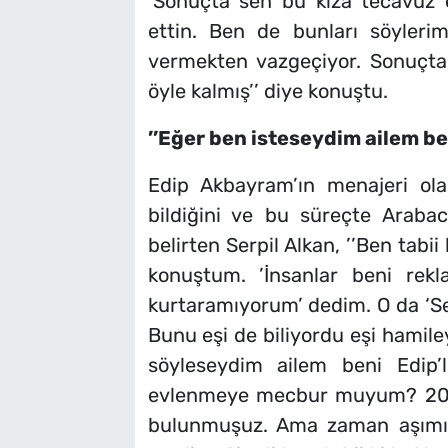
’Sonuçta sen bu kıza tecavüz e
ettin. Ben de bunları söyler
vermekten vazgeçiyor. Sonuçta
öyle kalmış’’ diye konuştu.
’’Eğer ben isteseydim ailem ben
Edip Akbayram’ın menajeri ola
bildiğini ve bu süreçte Arab
belirten Serpil Alkan, ’’Ben tabii
konuştum. ’İnsanlar beni rek
kurtaramıyorum’ dedim. O da ‘Ser
Bunu eşi de biliyordu eşi hamile
söyleseydim ailem beni Edip’
evlenmeye mecbur muyum? 2004
bulunmuşuz. Ama zaman aşımı 