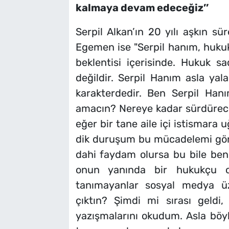
kalmaya devam edeceğiz’’
Serpil Alkan’ın 20 yılı aşkın s
Egemen ise "Serpil hanım, hukuk 
beklentisi içerisinde. Hukuk s
değildir. Serpil Hanım asla ya
karakterdedir. Ben Serpil Han
amacın? Nereye kadar sürdüre
eğer bir tane aile içi istismara
dik duruşum bu mücadelemi görür
dahi faydam olursa bu bile benim
onun yanında bir hukukçu 
tanımayanlar sosyal medya ü
çıktın? Şimdi mi sırası geld
yazışmalarını okudum. Asla böyle