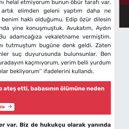
mı helal etmiyorum bunun öbür tarafı var.
 artık elimden geleni yaptım daha ne
n benim haklı olduğumu. Edip özür dilesin
ında yine konuşmuştuk. Avukatım, Aydın
 Bu adamcağıza vekaletname vermiştim.
ımı tutmuştum bugüne denk geldi. Zaten
inler suç duyurusunda bulunsunlar. Ben
buradayım kaçmıyorum, yerim belli yurdum
r bekliyorum’’ ifadelerini kullandı.
 ateş etti, babasının ölümüne neden
üle
yler var. Biz de hukukçu olarak yanında