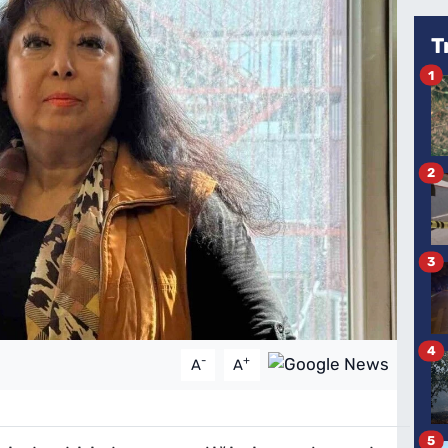
T
1
2
3
4
-
+
A
A
5