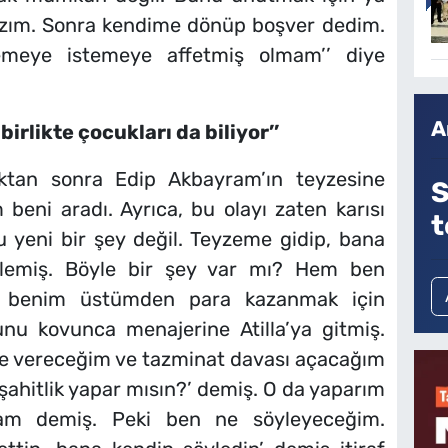
zım. Sonra kendime dönüp boşver dedim.
meye istemeye affetmiş olmam’’ diye
A
 birlikte çocukları da biliyor’’
ıktan sonra Edip Akbayram’ın teyzesine
S
m beni aradı. Ayrıca, bu olayı zaten karısı
t
u yeni bir şey değil. Teyzeme gidip, bana
ylemiş. Böyle bir şey var mı? Hem ben
 benim üstümden para kazanmak için
nu kovunca menajerine Atilla’ya gitmiş.
ye vereceğim ve tazminat davası açacağım
hitlik yapar mısın?’ demiş. O da yaparım
am demiş. Peki ben ne söyleyeceğim.