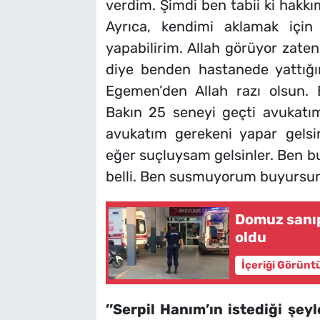
verdim. Şimdi ben tabii ki hakkı
Ayrıca, kendimi aklamak için
yapabilirim. Allah görüyor zate
diye benden hastanede yattığ
Egemen’den Allah razı olsun.
Bakın 25 seneyi geçti avukat
avukatım gerekeni yapar gels
eğer suçluysam gelsinler. Ben 
belli. Ben susmuyorum buyursunla
Domuz sanıp
oldu
İçeriği Görünt
’’Serpil Hanım’ın istediği şe