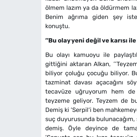
ölmem lazım ya da öldürmem la
Benim ağrıma giden şey iste
konuştu.
’’Bu olay yeni değil ve karısı ile
Bu olayı kamuoyu ile paylaşt
gittiğini aktaran Alkan, ’’Teyze
biliyor çoluğu çocuğu biliyor. B
tazminat davası açacağını sö
tecavüze uğruyorum hem de
teyzeme geliyor. Teyzem de bu
Demiş ki ‘Serpil‘i ben mahkeme
suç duyurusunda bulunacağım, şa
demiş. Öyle deyince de tam