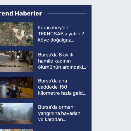
rend Haberler
Karacabey'de
TEKNOSAB'a yakın 7
köye doğalgaz
müjdesi
Bursa'da 8 aylık
hamile kadının
ölümünün ardındaki
şok gerçek
Bursa'da ana
caddede 150
kilometre hızla geldi,
ATV'yi biçti: 1 ölü
Bursa'da orman
yangınına havadan
ve karadan
müdahale