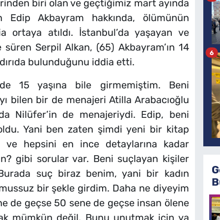
inden biri olan ve geçtiğimiz mart ayında
en Edip Akbayram hakkında, ölümünün
a ortaya atıldı. İstanbul’da yaşayan ve
 süren Serpil Alkan, (65) Akbayram’ın 14
6
dırıda bulunduğunu iddia etti.
nde 15 yaşına bile girmemiştim. Beni
ı bilen bir de menajeri Atilla Arabacıoğlu
a Nilüfer’in de menajeriydi. Edip, beni
oldu. Yani ben zaten şimdi yeni bir kitap
a ve hepsini en ince detaylarına kadar
? gibi sorular var. Beni suçlayan kişiler
G
 Burada suç biraz benim, yani bir kadın
B
ussuz bir şekle girdim. Daha ne diyeyim
ene de geçse 50 sene de geçse insan ölene
k mümkün değil. Bunu unutmak için ya