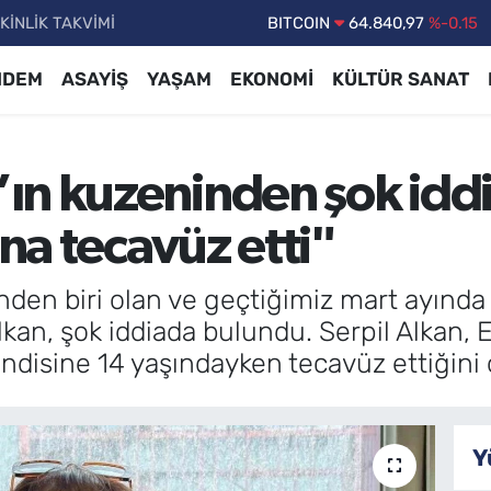
KİNLİK TAKVİMİ
DOLAR
47,7436
%0.18
EURO
55,2510
%0.32
NDEM
ASAYİŞ
YAŞAM
EKONOMİ
KÜLTÜR SANAT
STERLİN
64,4811
%0.38
GRAM ALTIN
6660.55
%0
n kuzeninden şok iddi
BİST100
13.779
%-14
BITCOIN
64.840,97
%-0.15
a tecavüz etti"
inden biri olan ve geçtiğimiz mart ayınd
kan, şok iddiada bulundu. Serpil Alkan, 
disine 14 yaşındayken tecavüz ettiğini
Y