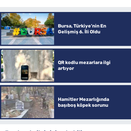
Bursa, Türkiye’nin En
Gelişmiş 6. İli Oldu
QR kodlu mezarlara ilgi
artıyor
Hamitler Mezarlığında
başıboş köpek sorunu