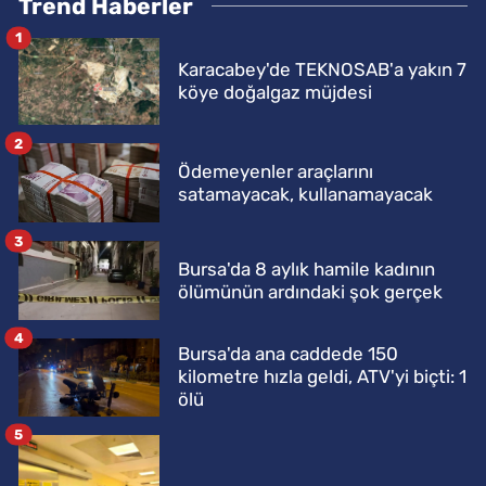
Trend Haberler
1
Karacabey'de TEKNOSAB'a yakın 7
köye doğalgaz müjdesi
2
Ödemeyenler araçlarını
satamayacak, kullanamayacak
3
Bursa'da 8 aylık hamile kadının
ölümünün ardındaki şok gerçek
4
Bursa'da ana caddede 150
kilometre hızla geldi, ATV'yi biçti: 1
ölü
5