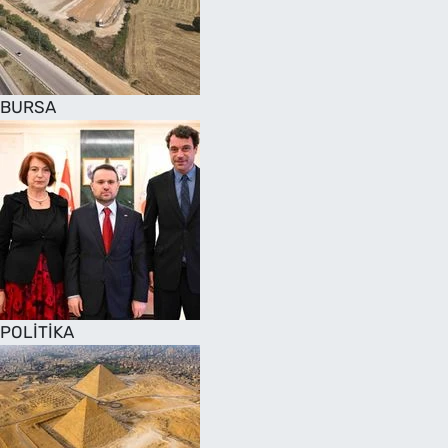
SAĞLIK
TV REHBERİ
BURSA
POLİTİKA