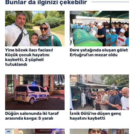
Bunlar da ilginizi çekebilir
Yine böcek ilacı faciası!
Dere yatağında oluşan gölet
Küçük çocuk hayatını
Ertuğrul'un mezar oldu
kaybetti, 2 şüpheli
tutuklandı
Düğün salonunda iki taraf
İznik Gölü'ne düşen genç
arasında kavga: 5 yaralı
hayatını kaybetti