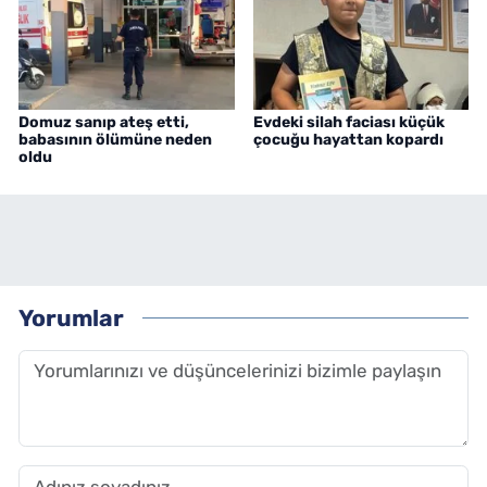
Domuz sanıp ateş etti,
Evdeki silah faciası küçük
babasının ölümüne neden
çocuğu hayattan kopardı
oldu
Yorumlar