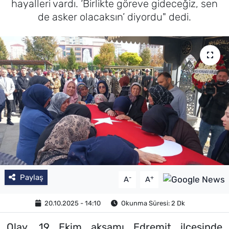
hayalleri vardı. ‘Birlikte göreve gideceğiz, sen
de asker olacaksın’ diyordu" dedi.
Paylaş
-
+
A
A
20.10.2025 - 14:10
Okunma Süresi: 2 Dk
Olay, 19 Ekim akşamı Edremit ilçesinde