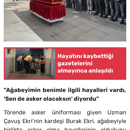
Hayatını kaybettiği
gazetelerini
almayınca anlaşıldı
"Ağabeyimin benimle ilgili hayalleri vardı,
‘Sen de asker olacaksın’ diyordu"
Törende asker üniforması giyen Uzman
Çavuş Ekri’nin kardeşi Burak Ekri, ağabeyiyle
birlikte asker olma hayallerinin olduğunu