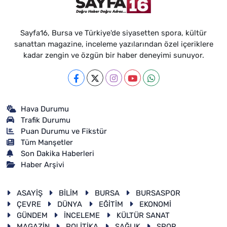
Sayfa16, Bursa ve Türkiye'de siyasetten spora, kültür
sanattan magazine, inceleme yazılarından özel içeriklere
kadar zengin ve özgün bir haber deneyimi sunuyor.
Hava Durumu
Trafik Durumu
Puan Durumu ve Fikstür
Tüm Manşetler
Son Dakika Haberleri
Haber Arşivi
ASAYİŞ
BİLİM
BURSA
BURSASPOR
ÇEVRE
DÜNYA
EĞİTİM
EKONOMİ
GÜNDEM
İNCELEME
KÜLTÜR SANAT
MAGAZİN
POLİTİKA
SAĞLIK
SPOR