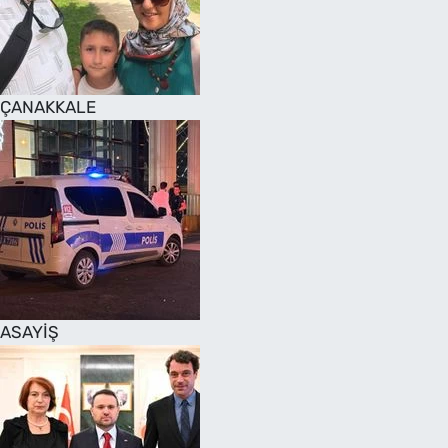
SAĞLIK
TV REHBERİ
ÇANAKKALE
ASAYİŞ