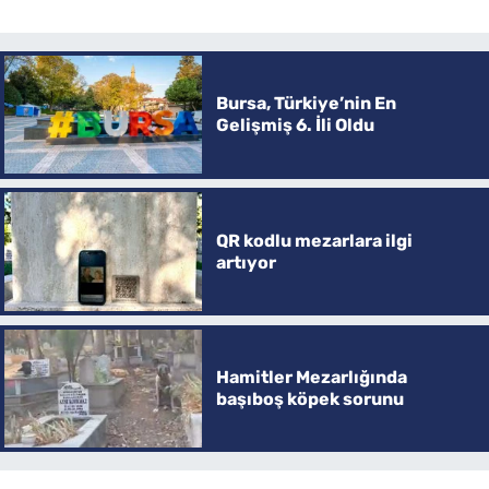
Bursa, Türkiye’nin En
Gelişmiş 6. İli Oldu
QR kodlu mezarlara ilgi
artıyor
Hamitler Mezarlığında
başıboş köpek sorunu