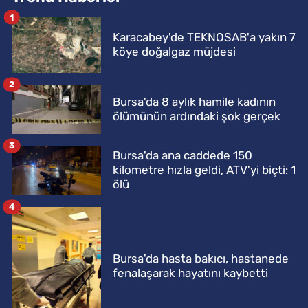
1
Karacabey'de TEKNOSAB'a yakın 7
köye doğalgaz müjdesi
2
Bursa'da 8 aylık hamile kadının
ölümünün ardındaki şok gerçek
3
Bursa'da ana caddede 150
kilometre hızla geldi, ATV'yi biçti: 1
ölü
4
Bursa'da hasta bakıcı, hastanede
fenalaşarak hayatını kaybetti