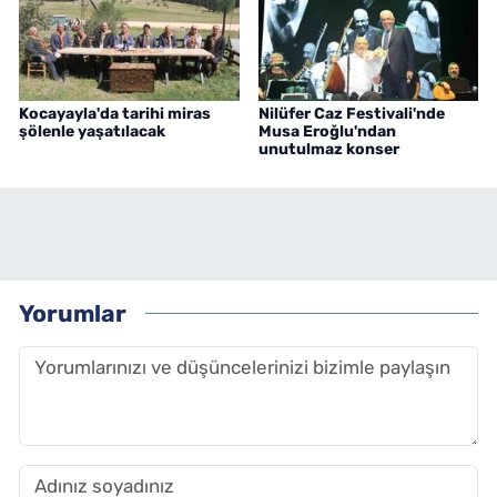
Kocayayla'da tarihi miras
Nilüfer Caz Festivali'nde
şölenle yaşatılacak
Musa Eroğlu'ndan
unutulmaz konser
Yorumlar