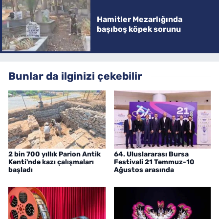
Hamitler Mezarlığında
başıboş köpek sorunu
Bunlar da ilginizi çekebilir
2 bin 700 yıllık Parion Antik
64. Uluslararası Bursa
Kenti'nde kazı çalışmaları
Festivali 21 Temmuz-10
başladı
Ağustos arasında