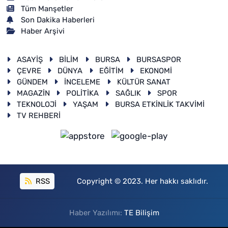
Tüm Manşetler
Son Dakika Haberleri
Haber Arşivi
ASAYİŞ
BİLİM
BURSA
BURSASPOR
ÇEVRE
DÜNYA
EĞİTİM
EKONOMİ
GÜNDEM
İNCELEME
KÜLTÜR SANAT
MAGAZİN
POLİTİKA
SAĞLIK
SPOR
TEKNOLOJİ
YAŞAM
BURSA ETKİNLİK TAKVİMİ
TV REHBERİ
RSS
Copyright © 2023. Her hakkı saklıdır.
Haber Yazılımı:
TE Bilişim