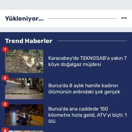
Yükleniyor...
Trend Haberler
1
Karacabey'de TEKNOSAB'a yakın 7
köye doğalgaz müjdesi
2
Bursa'da 8 aylık hamile kadının
ölümünün ardındaki şok gerçek
3
Bursa'da ana caddede 150
kilometre hızla geldi, ATV'yi biçti: 1
ölü
4