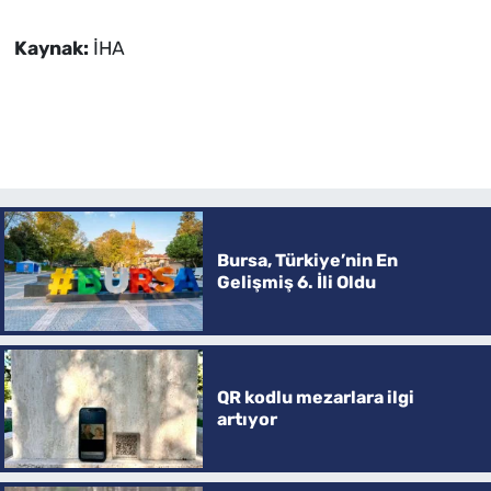
Kaynak:
İHA
Bursa, Türkiye’nin En
Gelişmiş 6. İli Oldu
QR kodlu mezarlara ilgi
artıyor