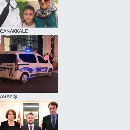
SAĞLIK
TV REHBERİ
ÇANAKKALE
ASAYİŞ