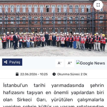
Paylaş
-
+
A
A
22.06.2026 - 10:25
Okunma Süresi: 2 Dk
İstanbul'un tarihi yarımadasında şehrin
hafızasını taşıyan en önemli yapılardan biri
olan Sirkeci Garı, yürütülen çalışmalarla
yeniden şehrin kültür ve yaşam rotalarından