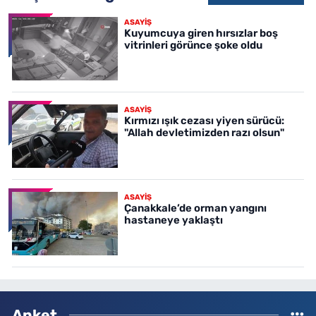
ASAYİŞ
Kuyumcuya giren hırsızlar boş
vitrinleri görünce şoke oldu
ASAYİŞ
Kırmızı ışık cezası yiyen sürücü:
"Allah devletimizden razı olsun"
ASAYİŞ
Çanakkale’de orman yangını
hastaneye yaklaştı
Anket