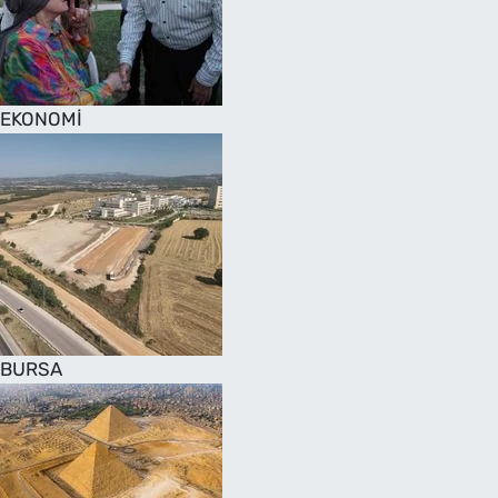
SAĞLIK
TV REHBERİ
EKONOMİ
BURSA