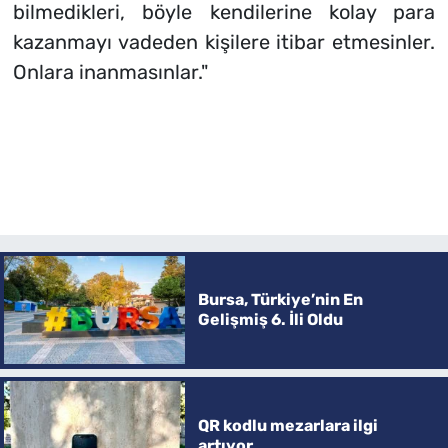
bilmedikleri, böyle kendilerine kolay para
kazanmayı vadeden kişilere itibar etmesinler.
Onlara inanmasınlar."
Bursa, Türkiye’nin En
Gelişmiş 6. İli Oldu
QR kodlu mezarlara ilgi
artıyor