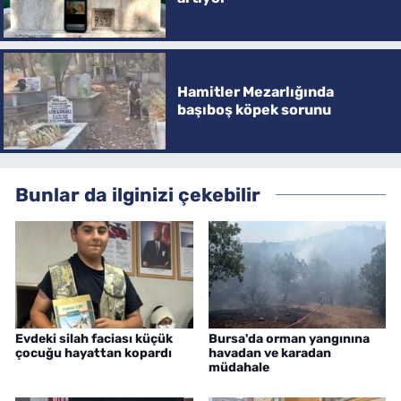
Hamitler Mezarlığında
başıboş köpek sorunu
Bunlar da ilginizi çekebilir
Evdeki silah faciası küçük
Bursa'da orman yangınına
çocuğu hayattan kopardı
havadan ve karadan
müdahale