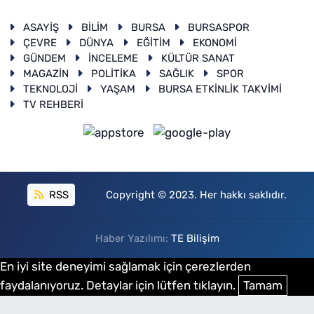
ASAYİŞ
BİLİM
BURSA
BURSASPOR
ÇEVRE
DÜNYA
EĞİTİM
EKONOMİ
GÜNDEM
İNCELEME
KÜLTÜR SANAT
MAGAZİN
POLİTİKA
SAĞLIK
SPOR
TEKNOLOJİ
YAŞAM
BURSA ETKİNLİK TAKVİMİ
TV REHBERİ
RSS
Copyright © 2023. Her hakkı saklıdır.
Haber Yazılımı:
TE Bilişim
En iyi site deneyimi sağlamak için çerezlerden
faydalanıyoruz. Detaylar için lütfen tıklayın.
Tamam