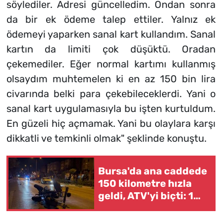
söylediler. Adresi güncelledim. Ondan sonra
da bir ek ödeme talep ettiler. Yalnız ek
ödemeyi yaparken sanal kart kullandım. Sanal
kartın da limiti çok düşüktü. Oradan
çekemediler. Eğer normal kartımı kullanmış
olsaydım muhtemelen ki en az 150 bin lira
civarında belki para çekebileceklerdi. Yani o
sanal kart uygulamasıyla bu işten kurtuldum.
En güzeli hiç açmamak. Yani bu olaylara karşı
dikkatli ve temkinli olmak" şeklinde konuştu.
Bursa'da ana caddede
150 kilometre hızla
geldi, ATV'yi biçti: 1
ölü