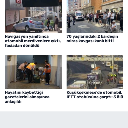
Navigasyon yanıltınca
70 yaşlarındaki 2 kardeşin
otomobil merdivenlere çıktı,
miras kavgası kanlı bitti
faciadan dönüldü
Hayatını kaybettiği
Küçükçekmece'de otomobil,
gazetelerini almayınca
İETT otobüsüne çarptı: 3 ölü
anlaşıldı