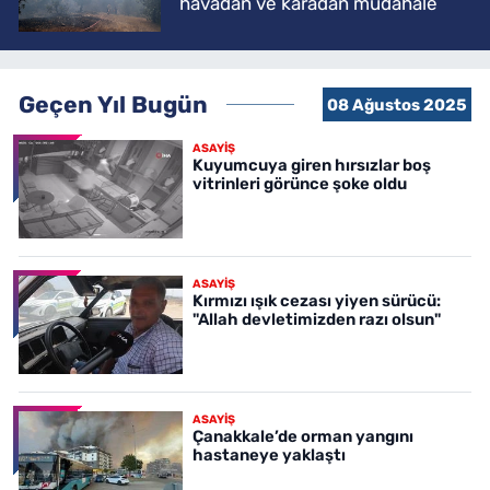
havadan ve karadan müdahale
Geçen Yıl Bugün
08 Ağustos 2025
ASAYİŞ
Kuyumcuya giren hırsızlar boş
vitrinleri görünce şoke oldu
ASAYİŞ
Kırmızı ışık cezası yiyen sürücü:
"Allah devletimizden razı olsun"
ASAYİŞ
Çanakkale’de orman yangını
hastaneye yaklaştı