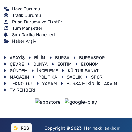
Hava Durumu
Trafik Durumu
Puan Durumu ve Fikstür
Tüm Manşetler
Son Dakika Haberleri
Haber Arşivi
ASAYİŞ
BİLİM
BURSA
BURSASPOR
ÇEVRE
DÜNYA
EĞİTİM
EKONOMİ
GÜNDEM
İNCELEME
KÜLTÜR SANAT
MAGAZİN
POLİTİKA
SAĞLIK
SPOR
TEKNOLOJİ
YAŞAM
BURSA ETKİNLİK TAKVİMİ
TV REHBERİ
RSS
Copyright © 2023. Her hakkı saklıdır.