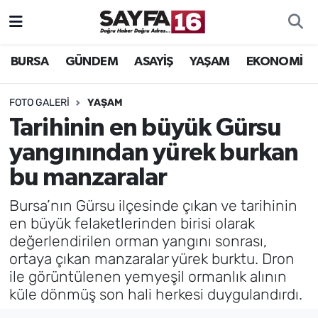
ÖZEL HABER
Hava Durumu
BURSA
GÜNDEM
ASAYİŞ
YAŞAM
EKONOMİ
İNCELEME
Trafik Durumu
FOTO GALERI
YAŞAM
Tarihinin en büyük Gürsu
MAGAZİN
TFF 2.Lig Beyaz Grup Puan Durumu ve Fikstür
yangınından yürek burkan
BİLİM
Tüm Manşetler
bu manzaralar
DÜNYA
Son Dakika Haberleri
Bursa’nın Gürsu ilçesinde çıkan ve tarihinin
en büyük felaketlerinden birisi olarak
TEKNOLOJİ
Haber Arşivi
değerlendirilen orman yangını sonrası,
ortaya çıkan manzaralar yürek burktu. Dron
SPOR
ile görüntülenen yemyeşil ormanlık alının
küle dönmüş son hali herkesi duygulandırdı.
EĞİTİM