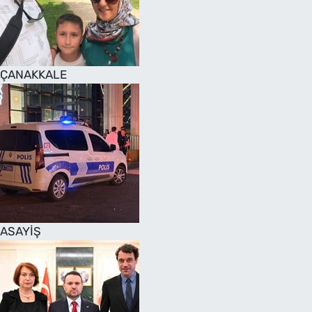
SAĞLIK
TV REHBERİ
ÇANAKKALE
ASAYİŞ