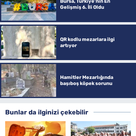
Bursa, Türkiye’nin En
Gelişmiş 6. İli Oldu
QR kodlu mezarlara ilgi
artıyor
Hamitler Mezarlığında
başıboş köpek sorunu
Bunlar da ilginizi çekebilir