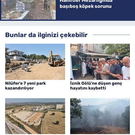
Hamitler Mezarlığında
başıboş köpek sorunu
Bunlar da ilginizi çekebilir
Nilüfer'e 7 yeni park
İznik Gölü'ne düşen genç
kazandırılıyor
hayatını kaybetti