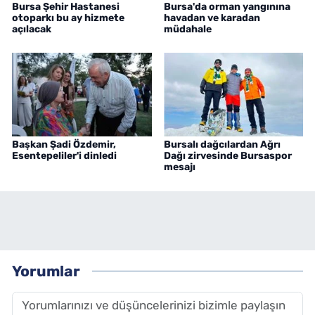
Bursa Şehir Hastanesi
Bursa'da orman yangınına
otoparkı bu ay hizmete
havadan ve karadan
açılacak
müdahale
Başkan Şadi Özdemir,
Bursalı dağcılardan Ağrı
Esentepeliler'i dinledi
Dağı zirvesinde Bursaspor
mesajı
Yorumlar