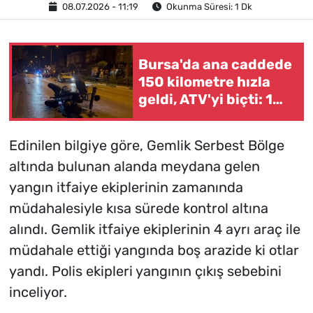
08.07.2026 - 11:19
Okunma Süresi: 1 Dk
Bursa'da ana caddede
150 kilometre hızla
geldi, ATV'yi biçti: 1
ölü
Edinilen bilgiye göre, Gemlik Serbest Bölge
altında bulunan alanda meydana gelen
yangın itfaiye ekiplerinin zamanında
müdahalesiyle kısa sürede kontrol altına
alındı. Gemlik itfaiye ekiplerinin 4 ayrı araç ile
müdahale ettiği yangında boş arazide ki otlar
yandı. Polis ekipleri yangının çıkış sebebini
inceliyor.