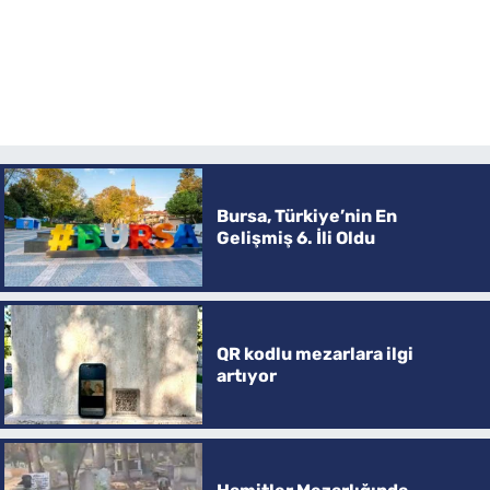
Bursa, Türkiye’nin En
Gelişmiş 6. İli Oldu
QR kodlu mezarlara ilgi
artıyor