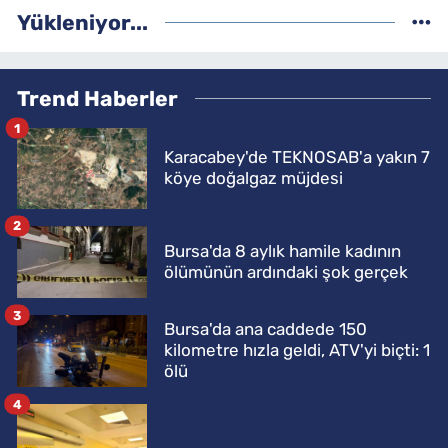
Yükleniyor...
Trend Haberler
1
Karacabey'de TEKNOSAB'a yakın 7
köye doğalgaz müjdesi
2
Bursa'da 8 aylık hamile kadının
ölümünün ardındaki şok gerçek
3
Bursa'da ana caddede 150
kilometre hızla geldi, ATV'yi biçti: 1
ölü
4