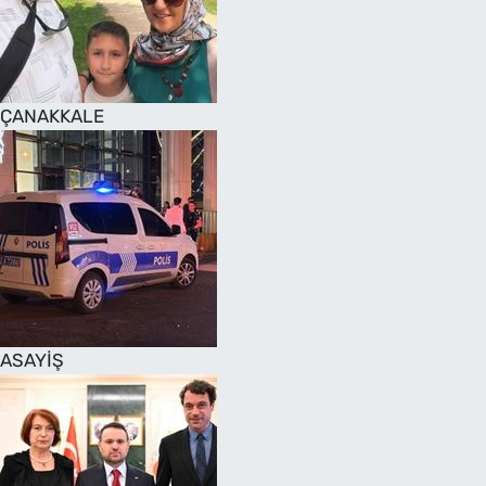
SAĞLIK
TV REHBERİ
ÇANAKKALE
ASAYİŞ