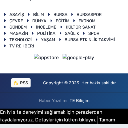
ASAYİŞ
BİLİM
BURSA
BURSASPOR
ÇEVRE
DÜNYA
EĞİTİM
EKONOMİ
GÜNDEM
İNCELEME
KÜLTÜR SANAT
MAGAZİN
POLİTİKA
SAĞLIK
SPOR
TEKNOLOJİ
YAŞAM
BURSA ETKİNLİK TAKVİMİ
TV REHBERİ
RSS
Copyright © 2023. Her hakkı saklıdır.
Haber Yazılımı:
TE Bilişim
En iyi site deneyimi sağlamak için çerezlerden
faydalanıyoruz. Detaylar için lütfen tıklayın.
Tamam