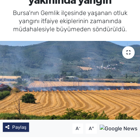
yakınında yangın
Bursa'nın Gemlik ilçesinde yaşanan otluk
yangını itfaiye ekiplerinin zamanında
müdahalesiyle büyümeden söndürüldü.
Paylaş
-
+
A
A