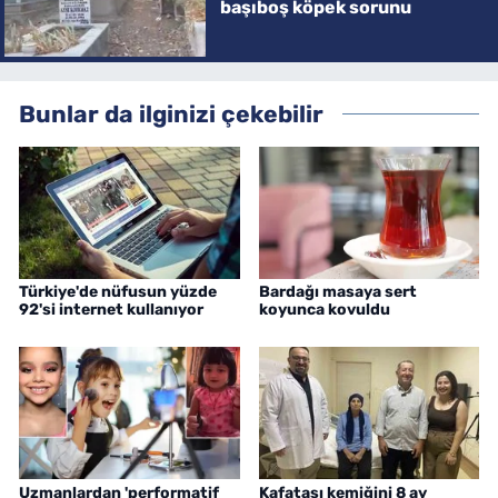
başıboş köpek sorunu
Bunlar da ilginizi çekebilir
Türkiye'de nüfusun yüzde
Bardağı masaya sert
92'si internet kullanıyor
koyunca kovuldu
Uzmanlardan 'performatif
Kafatası kemiğini 8 ay