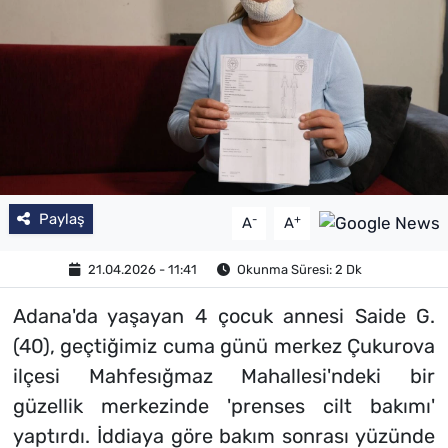
Paylaş
-
+
A
A
21.04.2026 - 11:41
Okunma Süresi: 2 Dk
Adana'da yaşayan 4 çocuk annesi Saide G.
(40), geçtiğimiz cuma günü merkez Çukurova
ilçesi Mahfesığmaz Mahallesi'ndeki bir
güzellik merkezinde 'prenses cilt bakımı'
yaptırdı. İddiaya göre bakım sonrası yüzünde