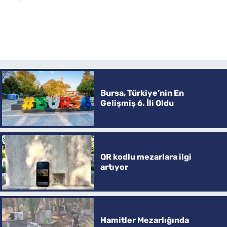
Bursa, Türkiye’nin En
Gelişmiş 6. İli Oldu
QR kodlu mezarlara ilgi
artıyor
Hamitler Mezarlığında