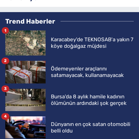
Trend Haberler
1
Karacabey'de TEKNOSAB'a yakın 7
köye doğalgaz müjdesi
2
Ödemeyenler araçlarını
satamayacak, kullanamayacak
3
Bursa'da 8 aylık hamile kadının
ölümünün ardındaki şok gerçek
4
Dünyanın en çok satan otomobili
belli oldu