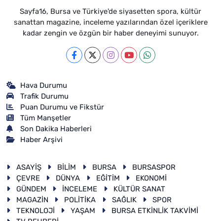
Sayfa16, Bursa ve Türkiye'de siyasetten spora, kültür
sanattan magazine, inceleme yazılarından özel içeriklere
kadar zengin ve özgün bir haber deneyimi sunuyor.
Hava Durumu
Trafik Durumu
Puan Durumu ve Fikstür
Tüm Manşetler
Son Dakika Haberleri
Haber Arşivi
ASAYİŞ
BİLİM
BURSA
BURSASPOR
ÇEVRE
DÜNYA
EĞİTİM
EKONOMİ
GÜNDEM
İNCELEME
KÜLTÜR SANAT
MAGAZİN
POLİTİKA
SAĞLIK
SPOR
TEKNOLOJİ
YAŞAM
BURSA ETKİNLİK TAKVİMİ