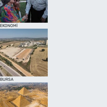
SAĞLIK
TV REHBERİ
EKONOMİ
BURSA