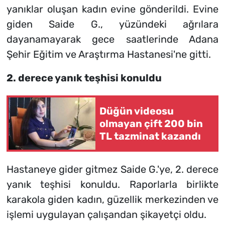
yanıklar oluşan kadın evine gönderildi. Evine
giden Saide G., yüzündeki ağrılara
dayanamayarak gece saatlerinde Adana
Şehir Eğitim ve Araştırma Hastanesi'ne gitti.
2. derece yanık teşhisi konuldu
Düğün videosu
olmayan çift 200 bin
TL tazminat kazandı
Hastaneye gider gitmez Saide G.'ye, 2. derece
yanık teşhisi konuldu. Raporlarla birlikte
karakola giden kadın, güzellik merkezinden ve
işlemi uygulayan çalışandan şikayetçi oldu.