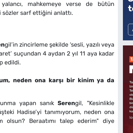
z, yalancı, mahkemeye verse de bütün
t
 sözler sarf ettiğini anlattı.
en
gil’in zincirleme şekilde ‘sesli, yazılı veya
karet’ suçundan 4 aydan 2 yıl 11 aya kadar
 edildi.
rum, neden ona karşı bir kinim ya da
avunma yapan sanık
Seren
gil, "Kesinlikle
şteki Hadise’yi tanımıyorum, neden ona
im olsun? Beraatımı talep ederim" diye