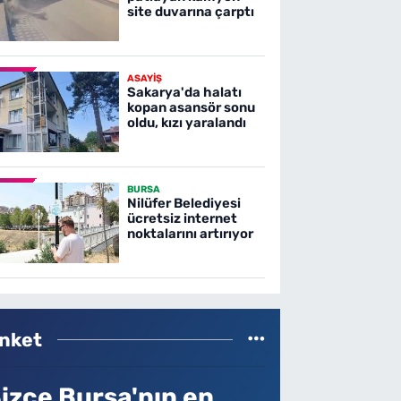
site duvarına çarptı
ASAYİŞ
Sakarya'da halatı
kopan asansör sonu
oldu, kızı yaralandı
BURSA
Nilüfer Belediyesi
ücretsiz internet
noktalarını artırıyor
nket
izce Bursa'nın en