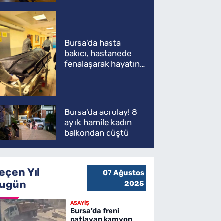
ATV'yi biçti: 1 ölü
Bursa'da hasta
bakıcı, hastanede
fenalaşarak hayatını
kaybetti
Bursa'da acı olay! 8
aylık hamile kadın
balkondan düştü
eçen Yıl
07 Ağustos
ugün
2025
ASAYİŞ
Bursa’da freni
patlayan kamyon