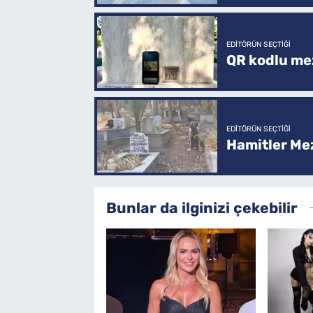
EDITÖRÜN SEÇTIĞI
QR kodlu mez
EDITÖRÜN SEÇTIĞI
Hamitler Me
Bunlar da ilginizi çekebilir