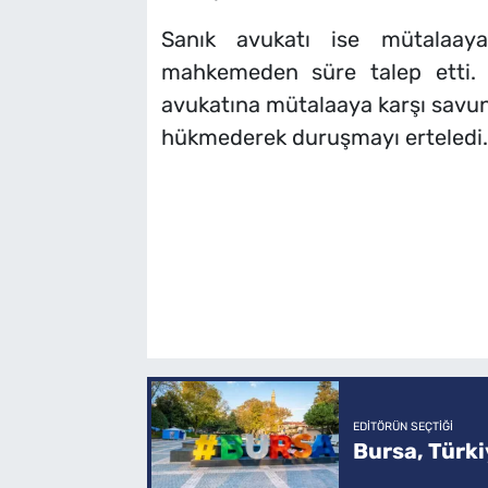
Sanık avukatı ise mütalaaya
mahkemeden süre talep etti. 
avukatına mütalaaya karşı savun
hükmederek duruşmayı erteledi.
EDITÖRÜN SEÇTIĞI
Bursa, Türkiy