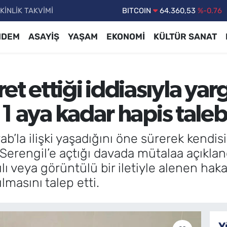
KİNLİK TAKVİMİ
DOLAR
47,7069
%0.17
EURO
55,0265
%0.01
NDEM
ASAYİŞ
YAŞAM
EKONOMİ
KÜLTÜR SANAT
STERLİN
64,1897
%0.02
GRAM ALTIN
6574.81
%1.44
t ettiği iddiasıyla yar
BİST100
13.887
%64
BITCOIN
64.360,53
%-0.76
11 aya kadar hapis taleb
ab’la ilişki yaşadığını öne sürerek kendis
erengil’e açtığı davada mütalaa açıklandı
zılı veya görüntülü bir iletiyle alenen hak
lmasını talep etti.
Y