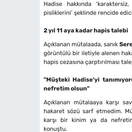
Hadise hakkında ‘karaktersi
pisliklerini’ şeklinde rencide edici
2 yıl 11 aya kadar hapis talebi
Açıklanan mütalaada, sanık
Ser
görüntülü bir iletiyle alenen ha
hapis cezasına çarptırılması talep
"Müşteki Hadise’yi tanımıyo
nefretim olsun"
Açıklanan mütalaaya karşı s
hakaret sözü sarf etmedim. Mü
karşı bir kinim ya da nefret
konuştu.