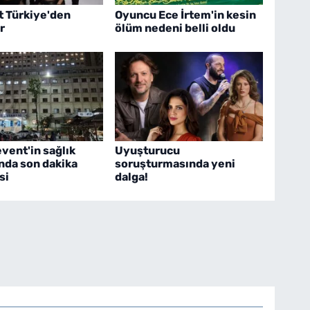
t Türkiye'den
Oyuncu Ece İrtem'in kesin
r
ölüm nedeni belli oldu
vent'in sağlık
Uyuşturucu
da son dakika
soruşturmasında yeni
si
dalga!