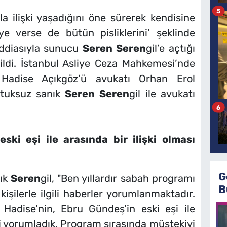
5
la ilişki yaşadığını öne sürerek kendisine
ye verse de bütün pisliklerini’ şeklinde
 iddiasıyla sunucu
Seren
Seren
gil’e açtığı
ldi. İstanbul Asliye Ceza Mahkemesi’nde
Hadise Açıkgöz’ü avukatı Orhan Erol
utuksuz sanık
Seren
Seren
gil ile avukatı
6
ski eşi ile arasında bir ilişki olması
G
ık
Seren
gil, "Ben yıllardır sabah programı
B
şilerle ilgili haberler yorumlanmaktadır.
Hadise’nin, Ebru Gündeş’in eski eşi ile
ini yorumladık. Program sırasında müştekiyi