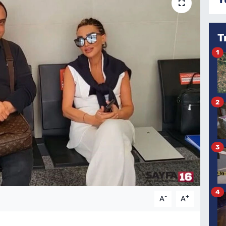
T
1
2
3
4
-
+
A
A