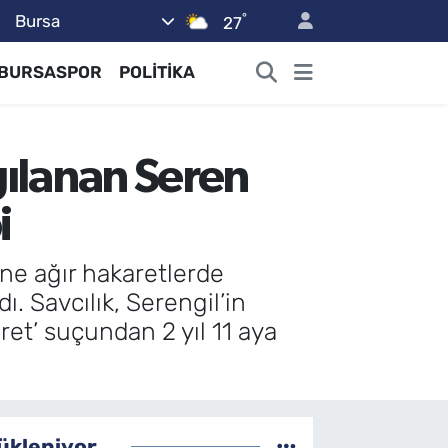
°
Bursa
27
BURSASPOR
POLİTİKA
gılanan Seren
i
ine ağır hakaretlerde
. Savcılık, Serengil’in
aret’ suçundan 2 yıl 11 aya
ükleniyor...