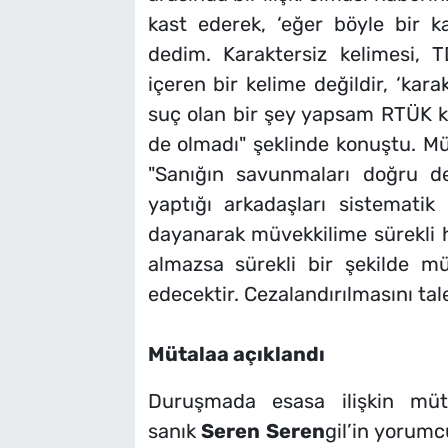
kast ederek, ‘eğer böyle bir kar
dedim. Karaktersiz kelimesi, 
içeren bir kelime değildir, ‘kara
suç olan bir şey yapsam RTÜK k
de olmadı" şeklinde konuştu. Mü
"Sanığın savunmaları doğru d
yaptığı arkadaşları sistemati
dayanarak müvekkilime sürekli 
almazsa sürekli bir şekilde m
edecektir. Cezalandırılmasını tale
Mütalaa açıklandı
Duruşmada esasa ilişkin müta
sanık
Seren
Seren
gil’in yorum