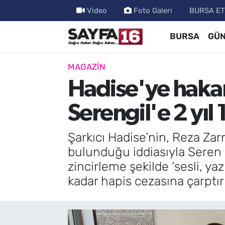
Video
Foto Galeri
BURSA ET
BURSA
GÜ
ÖZEL HABER
Hava Durumu
İNCELEME
Trafik Durumu
MAGAZİN
Hadise'ye hakare
MAGAZİN
TFF 2.Lig Beyaz Grup Puan Durumu ve Fikstür
Serengil'e 2 yıl 
BİLİM
Tüm Manşetler
Şarkıcı Hadise’nin, Reza Zarr
DÜNYA
Son Dakika Haberleri
bulunduğu iddiasıyla Seren S
zincirleme şekilde ‘sesli, ya
TEKNOLOJİ
Haber Arşivi
kadar hapis cezasına çarptırı
SPOR
EĞİTİM