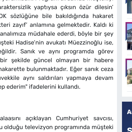
aktersizlik yaptıysa çıksın özür dilesin’
TDK sözlüğüne bile bakıldığında hakaret
kteri zayıf’ anlamına gelmektedir. Kaldı ki
analımıza müdahale ederdi, böyle bir şey
şteki Hadise’nin avukatı Müezzinoğlu ise,
eğildir. Sanık ve aynı programda görev
k bir şekilde güncel olmayan bir habere
hakarette bulunmaktadır. Eğer sanık ceza
üvekkile aynı saldırıları yapmaya devam
p ederim" ifadelerini kullandı.
A
laasını açıklayan Cumhuriyet savcısı,
cu olduğu televizyon programında müşteki
S