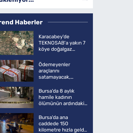
rend Haberler
Karacabey'de
TEKNOSAB'a yakın 7
köye doğalgaz
müjdesi
Ödemeyenler
araçlarını
satamayacak,
kullanamayacak
Bursa'da 8 aylık
hamile kadının
ölümünün ardındaki
şok gerçek
Bursa'da ana
caddede 150
kilometre hızla geldi,