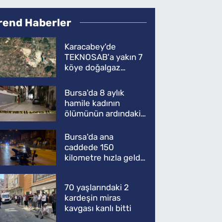
rend Haberler
Karacabey'de
TEKNOSAB'a yakın 7
köye doğalgaz
müjdesi
Bursa'da 8 aylık
hamile kadının
ölümünün ardındaki
şok gerçek
Bursa'da ana
caddede 150
kilometre hızla geldi,
ATV'yi biçti: 1 ölü
70 yaşlarındaki 2
kardeşin miras
kavgası kanlı bitti