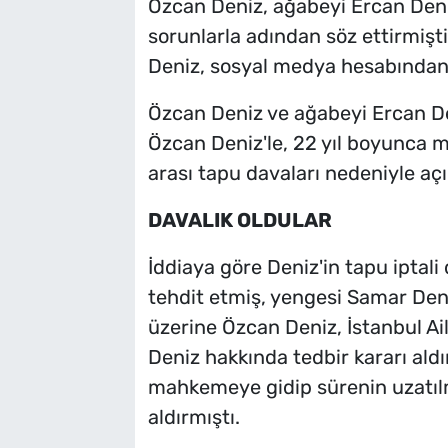
Özcan Deniz, ağabeyi Ercan Deniz
sorunlarla adından söz ettirmişt
Deniz, sosyal medya hesabından y
Özcan Deniz ve ağabeyi Ercan De
Özcan Deniz'le, 22 yıl boyunca m
arası tapu davaları nedeniyle açı
DAVALIK OLDULAR
İddiaya göre Deniz'in tapu iptali
tehdit etmiş, yengesi Samar Deni
üzerine Özcan Deniz, İstanbul A
Deniz hakkında tedbir kararı aldır
mahkemeye gidip sürenin uzatılma
aldırmıştı.