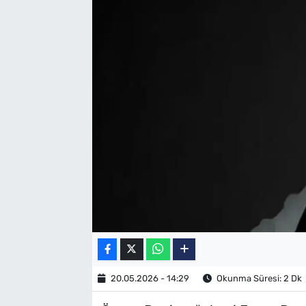
SAĞLIK
TV REHBERİ
20.05.2026 - 14:29
Okunma Süresi: 2 Dk