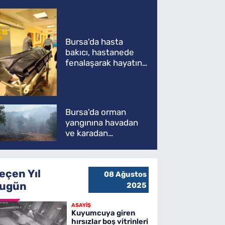
Bursa'da hasta
bakıcı, hastanede
fenalaşarak hayatını
kaybetti
Bursa'da orman
yangınına havadan
ve karadan
müdahale
eçen Yıl
08 Ağustos
ugün
2025
ASAYİŞ
Kuyumcuya giren
hırsızlar boş vitrinleri