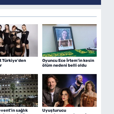
t Türkiye'den
Oyuncu Ece İrtem'in kesin
r
ölüm nedeni belli oldu
vent'in sağlık
Uyuşturucu