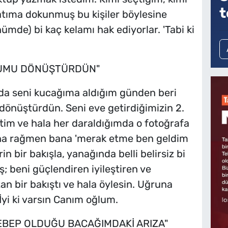
t
atıma dokunmuş bu kişiler böylesine
de) bi kaç kelamı hak ediyorlar. 'Tabi ki
HUMU DÖNÜŞTÜRDÜN"
a seni kucağıma aldığım günden beri
dönüştürdün. Seni eve getirdiğimizin 2.
tim ve hala her daraldığımda o fotoğrafa
na rağmen bana 'merak etme ben geldim
in bir bakışla, yanağında belli belirsiz bi
 beni güçlendiren iyileştiren ve
n bir bakıştı ve hala öylesin. Uğruna
yi ki varsın Canım oğlum.
EBEP OLDUĞU BACAĞIMDAKİ ARIZA"