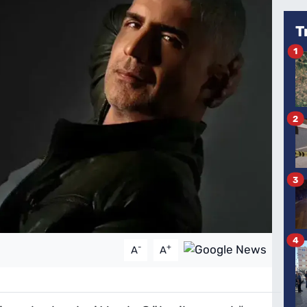
T
1
2
3
4
-
+
A
A