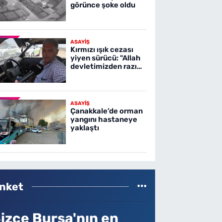
görünce şoke oldu
ASAYİŞ
Kırmızı ışık cezası
yiyen sürücü: "Allah
devletimizden razı
olsun"
ASAYİŞ
Çanakkale’de orman
yangını hastaneye
yaklaştı
nket
izce Bursa'nın en