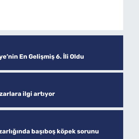
e’nin En Gelişmiş 6. İli Oldu
arlara ilgi artıyor
zarlığında başıboş köpek sorunu