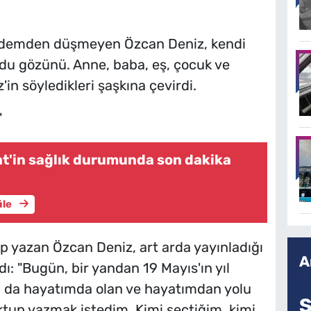
gündemden düşmeyen Özcan Deniz, kendi
u gözünü. Anne, baba, eş, çocuk ve
in söyledikleri şaşkına çevirdi.
"
t'in sağlık durumunda son dakika
üle
p yazan Özcan Deniz, art arda yayınladığı
A
dı: "Bugün, bir yandan 19 Mayıs'ın yıl
 da hayatımda olan ve hayatımdan yolu
S
ektup yazmak istedim. Kimi seçtiğim, kimi