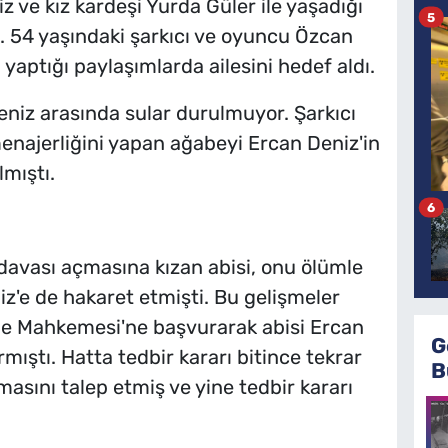
 ve kız kardeşi Yurda Güler ile yaşadığı
5
i. 54 yaşındaki şarkıcı ve oyuncu Özcan
aptığı paylaşımlarda ailesini hedef aldı.
niz arasında sular durulmuyor. Şarkıcı
enajerliğini yapan ağabeyi Ercan Deniz'in
lmıştı.
6
 davası açmasına kızan abisi, onu ölümle
z'e de hakaret etmişti. Bu gelişmeler
ile Mahkemesi'ne başvurarak abisi Ercan
G
mıştı. Hatta tedbir kararı bitince tekrar
B
sını talep etmiş ve yine tedbir kararı