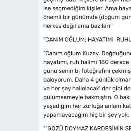
ise seçmediğim kişiler. Ama hay
önemli bir günümde (doğum günüm
herkes değil ama bazıları'"
"CANIM OĞLUM; HAYATIMI, RU
"Canım oğlum Kuzey. Doğduğund
hayatımı, ruh halimi 180 derece 
günü senin bi fotoğrafını çekmiş
bakıyorum. Daha 4 günlük olma
ve her şey hallolacak' der gibi der
gülümsemeyle bakmıştın. O bakış;
yaşadığım her zorluğa anlam kata
yapamayacağım hiç bir şey yok. İ
""GÖZÜ DOYMAZ KARDEŞİMİN S