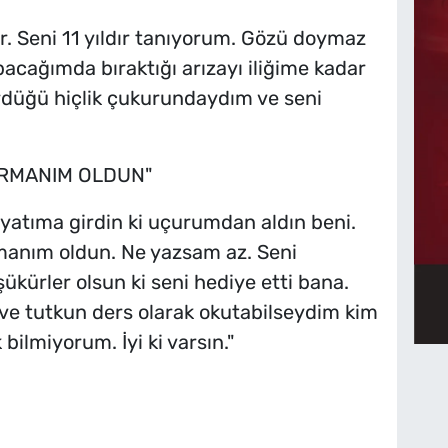
. Seni 11 yıldır tanıyorum. Gözü doymaz
bacağımda bıraktığı arızayı iliğime kadar
rdüğü hiçlik çukurundaydım ve seni
ERMANIM OLDUN"
yatıma girdin ki uçurumdan aldın beni.
manım oldun. Ne yazsam az. Seni
ükürler olsun ki seni hediye etti bana.
 ve tutkun ders olarak okutabilseydim kim
 bilmiyorum. İyi ki varsın."