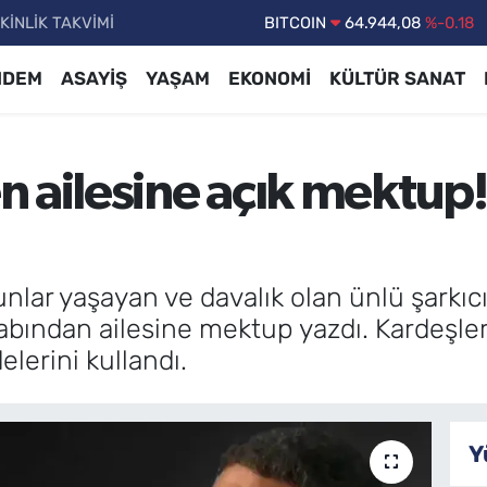
KİNLİK TAKVİMİ
DOLAR
47,7436
%0.18
EURO
55,2510
%0.32
NDEM
ASAYİŞ
YAŞAM
EKONOMİ
KÜLTÜR SANAT
STERLİN
64,4811
%0.38
GRAM ALTIN
6660.55
%0.03
 ailesine açık mektup!
BİST100
13.779
%-14
BITCOIN
64.944,08
%-0.18
unlar yaşayan ve davalık olan ünlü şark
ndan ailesine mektup yazdı. Kardeşlerini
delerini kullandı.
Y