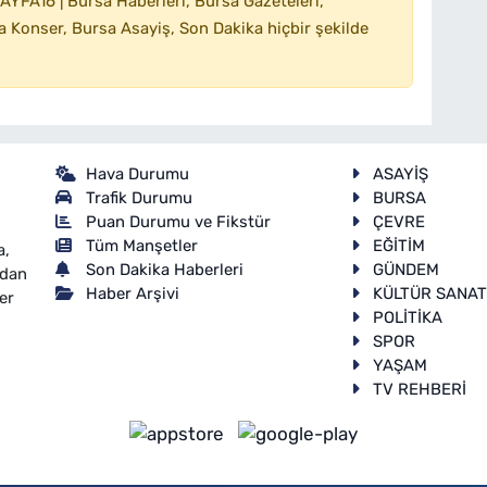
YFA16 | Bursa Haberleri, Bursa Gazeteleri,
 Konser, Bursa Asayiş, Son Dakika hiçbir şekilde
Hava Durumu
ASAYİŞ
Trafik Durumu
BURSA
Puan Durumu ve Fikstür
ÇEVRE
Tüm Manşetler
EĞİTİM
a,
Son Dakika Haberleri
GÜNDEM
ndan
Haber Arşivi
KÜLTÜR SANA
er
POLİTİKA
SPOR
YAŞAM
TV REHBERİ