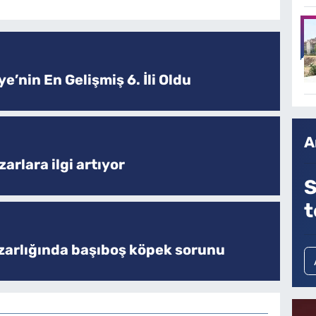
e’nin En Gelişmiş 6. İli Oldu
A
arlara ilgi artıyor
S
t
zarlığında başıboş köpek sorunu