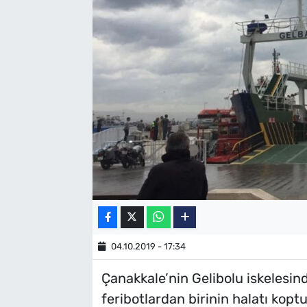
SAĞLIK
TV REHBERİ
04.10.2019 - 17:34
Çanakkale’nin Gelibolu iskelesind
feribotlardan birinin halatı kop