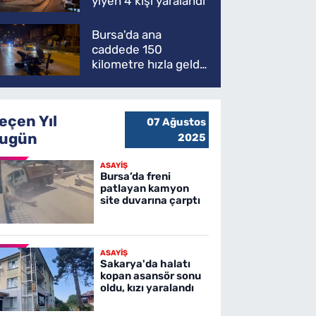
yiyen 4 kişi yaralandı
Bursa'da ana
caddede 150
kilometre hızla geldi,
ATV'yi biçti: 1 ölü
eçen Yıl
07 Ağustos
ugün
2025
ASAYİŞ
Bursa’da freni
patlayan kamyon
site duvarına çarptı
ASAYİŞ
Sakarya'da halatı
kopan asansör sonu
oldu, kızı yaralandı