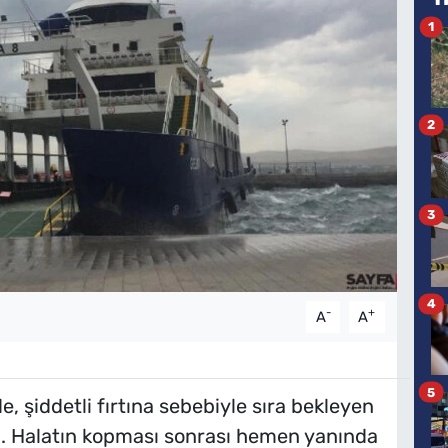
1
2
3
4
-
+
A
A
5
e, şiddetli fırtına sebebiyle sıra bekleyen
tu. Halatın kopması sonrası hemen yanında