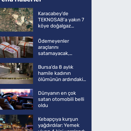
Karacabey'de
TEKNOSAB'a yakın 7
köye doğalgaz
müjdesi
Ödemeyenler
araçlarını
satamayacak,
kullanamayacak
Bursa'da 8 aylık
hamile kadının
ölümünün ardındaki
şok gerçek
Dünyanın en çok
satan otomobili belli
oldu
Kebapçıya kurşun
yağdırdılar: Yemek