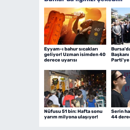
Eyyam-ı bahur sıcakları
Bursa'd
geliyor! Uzman isimden 40
Başkanı
derece uyarısı
Parti'ye
Nüfusu 51 bin: Hafta sonu
Serin ha
yarım milyona ulaşıyor!
44 dere