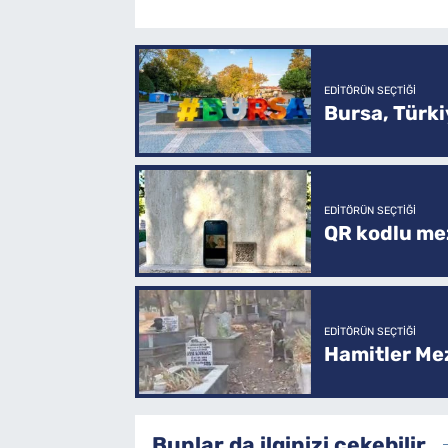
EDITÖRÜN SEÇTIĞI
Bursa, Türkiy
EDITÖRÜN SEÇTIĞI
QR kodlu mez
EDITÖRÜN SEÇTIĞI
Hamitler Me
Bunlar da ilginizi çekebilir