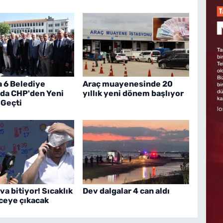
a 6 Belediye
Araç muayenesinde 20
 da CHP'den Yeni
yıllık yeni dönem başlıyor
 Geçti
va bitiyor! Sıcaklık
Dev dalgalar 4 can aldı
ceye çıkacak