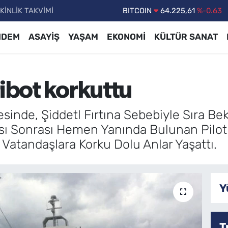
KİNLİK TAKVİMİ
DOLAR
47,6704
%0
EURO
55,0406
%-0.08
NDEM
ASAYİŞ
YAŞAM
EKONOMİ
KÜLTÜR SANAT
STERLİN
64,2143
%0
GRAM ALTIN
6510.40
%0.45
ribot korkuttu
BİST100
13.799
%70
esinde, Şiddetl Fırtına Sebebiyle Sıra Be
ası Sonrası Hemen Yanında Bulunan Pilo
i Vatandaşlara Korku Dolu Anlar Yaşattı.
Y
T