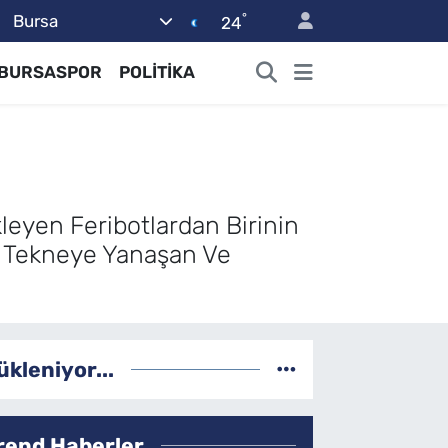
°
Bursa
24
BURSASPOR
POLİTİKA
kleyen Feribotlardan Birinin
t Tekneye Yanaşan Ve
ükleniyor...
rend Haberler