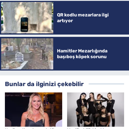
QR kodlu mezarlara ilgi
artıyor
Hamitler Mezarlığında
başıboş köpek sorunu
Bunlar da ilginizi çekebilir