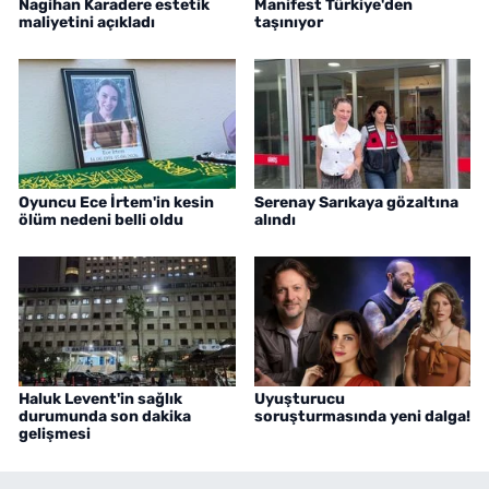
Nagihan Karadere estetik
Manifest Türkiye'den
maliyetini açıkladı
taşınıyor
Oyuncu Ece İrtem'in kesin
Serenay Sarıkaya gözaltına
ölüm nedeni belli oldu
alındı
Haluk Levent'in sağlık
Uyuşturucu
durumunda son dakika
soruşturmasında yeni dalga!
gelişmesi