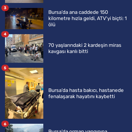
3
Bursa'da ana caddede 150
kilometre hızla geldi, ATV'yi biçti: 1
ölü
4
70 yaşlarındaki 2 kardeşin miras
kavgası kanlı bitti
5
Bursa'da hasta bakıcı, hastanede
fenalaşarak hayatını kaybetti
6
Bursa'da orman yangınına