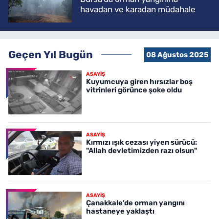
havadan ve karadan müdahale
Geçen Yıl Bugün
08 Ağustos 2025
ASAYİŞ
Kuyumcuya giren hırsızlar boş
vitrinleri görünce şoke oldu
ASAYİŞ
Kırmızı ışık cezası yiyen sürücü:
"Allah devletimizden razı olsun"
ASAYİŞ
Çanakkale’de orman yangını
hastaneye yaklaştı