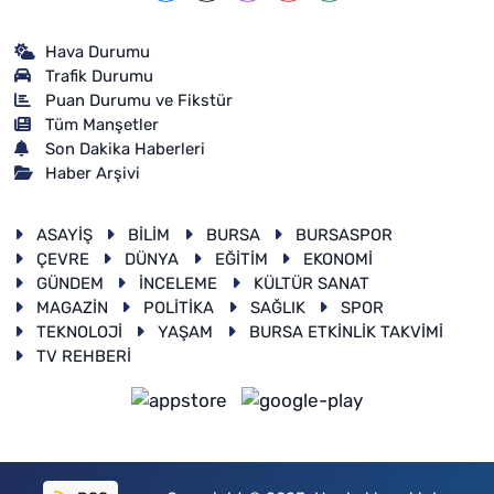
Hava Durumu
Trafik Durumu
Puan Durumu ve Fikstür
Tüm Manşetler
Son Dakika Haberleri
Haber Arşivi
ASAYİŞ
BİLİM
BURSA
BURSASPOR
ÇEVRE
DÜNYA
EĞİTİM
EKONOMİ
GÜNDEM
İNCELEME
KÜLTÜR SANAT
MAGAZİN
POLİTİKA
SAĞLIK
SPOR
TEKNOLOJİ
YAŞAM
BURSA ETKİNLİK TAKVİMİ
TV REHBERİ