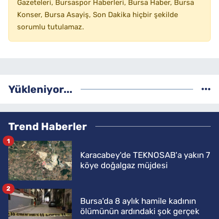
Gazeteleri, Bursaspor Haberleri, Bursa Haber, Bursa
Konser, Bursa Asayiş, Son Dakika hiçbir şekilde
sorumlu tutulamaz.
Yükleniyor...
Trend Haberler
1
Karacabey'de TEKNOSAB'a yakın 7
köye doğalgaz müjdesi
2
Bursa'da 8 aylık hamile kadının
ölümünün ardındaki şok gerçek