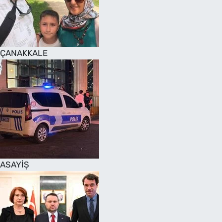
SAĞLIK
TV REHBERİ
ÇANAKKALE
ASAYİŞ