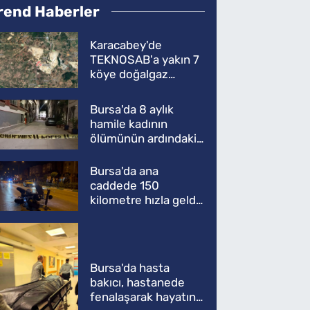
rend Haberler
Karacabey'de
TEKNOSAB'a yakın 7
köye doğalgaz
müjdesi
Bursa'da 8 aylık
hamile kadının
ölümünün ardındaki
şok gerçek
Bursa'da ana
caddede 150
kilometre hızla geldi,
ATV'yi biçti: 1 ölü
Bursa'da hasta
bakıcı, hastanede
fenalaşarak hayatını