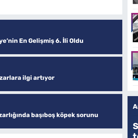
e’nin En Gelişmiş 6. İli Oldu
arlara ilgi artıyor
A
zarlığında başıboş köpek sorunu
S
t