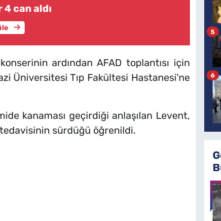
 4 can aldı
üle
5
 konserinin ardından AFAD toplantısı için
6
azi Üniversitesi Tıp Fakültesi Hastanesi'ne
ide kanaması geçirdiği anlaşılan Levent,
tedavisinin sürdüğü öğrenildi.
G
B