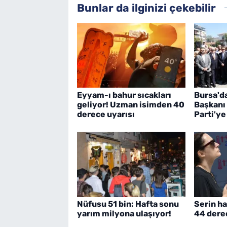
Bunlar da ilginizi çekebilir
Eyyam-ı bahur sıcakları
Bursa'd
geliyor! Uzman isimden 40
Başkanı
derece uyarısı
Parti'ye
Nüfusu 51 bin: Hafta sonu
Serin ha
yarım milyona ulaşıyor!
44 dere