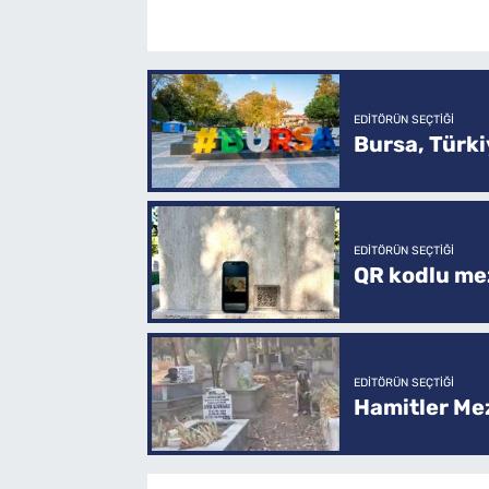
EDITÖRÜN SEÇTIĞI
Bursa, Türkiy
EDITÖRÜN SEÇTIĞI
QR kodlu mez
EDITÖRÜN SEÇTIĞI
Hamitler Me