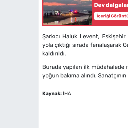
Dev dalgalar
İçeriği Görünt
Şarkıcı Haluk Levent, Eskişehir
yola çıktığı sırada fenalaşarak G
kaldırıldı.
Burada yapılan ilk müdahalede m
yoğun bakıma alındı. Sanatçının 
Kaynak:
İHA