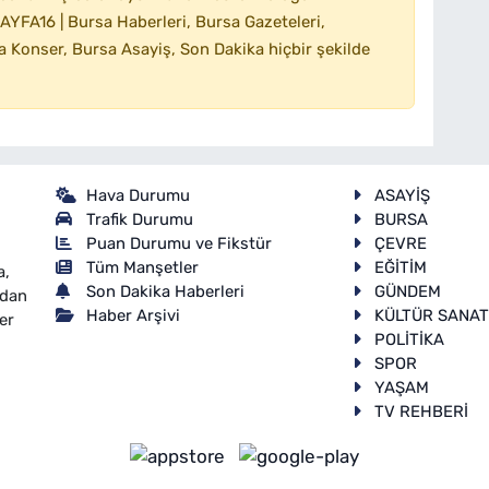
YFA16 | Bursa Haberleri, Bursa Gazeteleri,
 Konser, Bursa Asayiş, Son Dakika hiçbir şekilde
Hava Durumu
ASAYİŞ
Trafik Durumu
BURSA
Puan Durumu ve Fikstür
ÇEVRE
Tüm Manşetler
EĞİTİM
a,
Son Dakika Haberleri
GÜNDEM
ndan
Haber Arşivi
KÜLTÜR SANA
er
POLİTİKA
SPOR
YAŞAM
TV REHBERİ