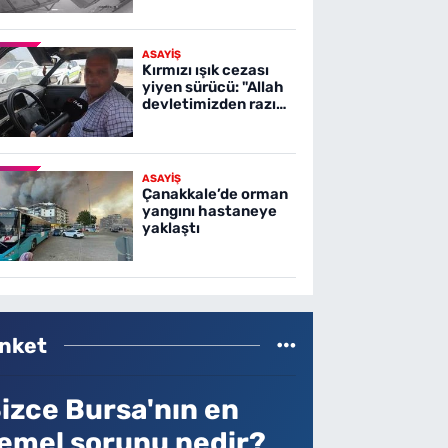
ASAYİŞ
Kırmızı ışık cezası
yiyen sürücü: "Allah
devletimizden razı
olsun"
ASAYİŞ
Çanakkale’de orman
yangını hastaneye
yaklaştı
nket
izce Bursa'nın en
emel sorunu nedir?