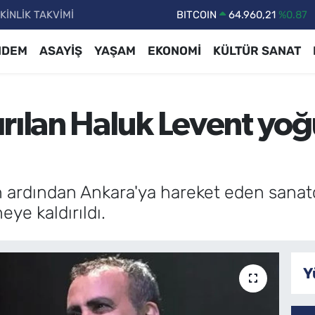
KİNLİK TAKVİMİ
DOLAR
47,7436
%0.18
EURO
55,2510
%0.32
NDEM
ASAYİŞ
YAŞAM
EKONOMİ
KÜLTÜR SANAT
STERLİN
64,4811
%0.38
GRAM ALTIN
6648.99
%2.59
ırılan Haluk Levent yo
BİST100
13.773
%-19
BITCOIN
64.960,21
%0.87
in ardından Ankara'ya hareket eden sanat
ye kaldırıldı.
Y