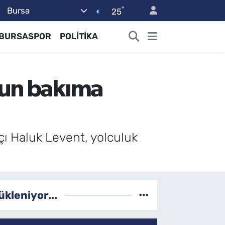
°
Bursa
25
BURSASPOR
POLİTİKA
ğun bakıma
çı Haluk Levent, yolculuk
ükleniyor...