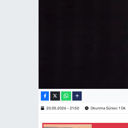
SAĞLIK
TV REHBERİ
20.05.2026 - 21:50
Okunma Süresi: 1 Dk