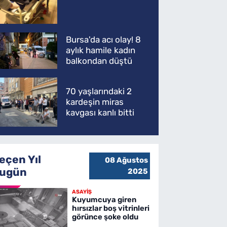
kaybetti
Bursa'da acı olay! 8
aylık hamile kadın
balkondan düştü
70 yaşlarındaki 2
kardeşin miras
kavgası kanlı bitti
eçen Yıl
08 Ağustos
ugün
2025
ASAYİŞ
Kuyumcuya giren
hırsızlar boş vitrinleri
görünce şoke oldu