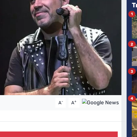
T
1
2
3
4
-
+
A
A