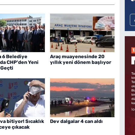
a 6 Belediye
Araç muayenesinde 20
 da CHP'den Yeni
yıllık yeni dönem başlıyor
 Geçti
va bitiyor! Sıcaklık
Dev dalgalar 4 can aldı
ceye çıkacak