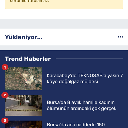
sorumlu tutulamaz.
Yükleniyor...
Trend Haberler
1
Karacabey'de TEKNOSAB'a yakın 7
köye doğalgaz müjdesi
2
Bursa'da 8 aylık hamile kadının
ölümünün ardındaki şok gerçek
3
Bursa'da ana caddede 150